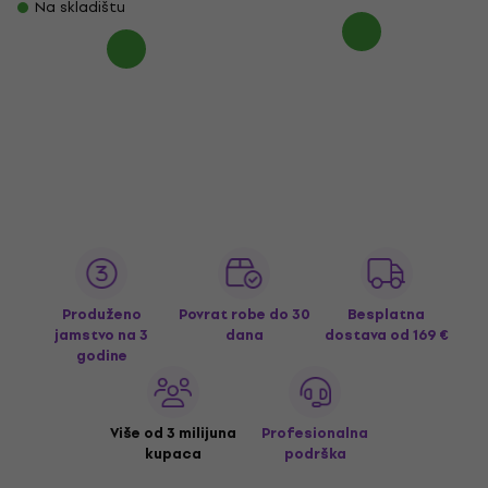
Na skladištu
Produženo
Povrat robe do 30
Besplatna
jamstvo na 3
dana
dostava
od 169 €
godine
Više od 3 milijuna
Profesionalna
kupaca
podrška