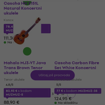
Cascha HH 2151L
Mahalo MM2E Natural
Natural Koncertni
Koncertni ukulele
ukulele
Koncertni ukulele
Koncertni ukulele
5
/5
134,10 €
s kodom
78,43 €
s kodom
MUZMUZ-10
MUZMUZ-25
149 €
111,30 €
Na skladištu
Na skladištu
Mahalo MJ3-VT Java
Cascha Carbon Fibre
Trans Brown Tenor
Set White Koncertni
ukulele
ukulele
Učitaj još proizvoda
Tenor ukulele
Koncertni ukulele
4,8
/5
5
/5
83,93 €
s kodom
77 €
s kodom
MUZMUZ-35
...
1
2
3
15
MUZMUZ-5
124,95 €
88,90 €
Na skladištu