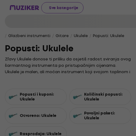
Sve kategorije
Glazbeni instrumenti
Gitare
Ukulele
Popusti: Ukulele
Popusti: Ukulele
Zľavy Ukulele donose ti priliku da osjetiš radost sviranja ovog
šarmantnog instrumenta po pristupačnijim cijenama.
Ukulele je malen, ali moćan instrument koji svojom toplinom i
jednostavnošću osvaja glazbenike svih uzrasta i razina
iskustva.
Ovaj je instrument poznat po lakoći učenja i sviranja, što ga
Popusti i kuponi:
Količinski popusti:
čini idealnim za opuštene glazbene trenutke i druženja.
Ukulele
Ukulele
Povoljna ukulele cena često je presudan faktor za one koji
žele započeti svoju glazbenu avanturu bez velikih ulaganja.
Povoljni paketi:
Otvoreno: Ukulele
Ukulele
U ponudi možeš pronaći različite modele ukulelea koji će
zadovoljiti tvoje potrebe, bilo da tražiš klasičan ili nešto
moderniji zvuk. Iako kapodaster za ukulele može biti koristan
Rasprodaja: Ukulele