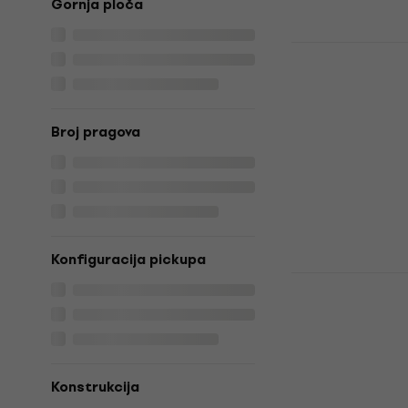
Gornja ploča
PSD Guitars
Električna 
Električna git
4,9
/5
Broj pragova
199 €
Na skladištu
Konfiguracija pickupa
PSD Guitar
Električna 
Električna git
5
/5
99 €
Konstrukcija
Na skladištu