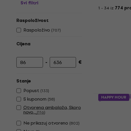
Svi filtri
1 - 34 iz
774 pr
Raspoloživost
Raspoloživo
(
707
)
Cijena
-
€
Najniža cijena
Najviša cijena
Stanje
Popust
(
133
)
Fender Squi
HAPPY HOUR
S kuponom
(
58
)
Stratocast
Otvorena ambalaža, Skoro
Električna 
novo...
(
116
)
Električna git
Ne prikazuj otvoreno
(
802
)
4,9
/5