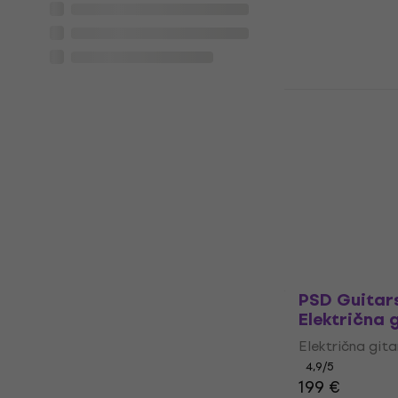
Fender Squi
Stratocast
White Elekt
Električna git
4,9
/5
178 €
Na skladištu
PSD Guitar
Električna 
Električna git
4,9
/5
199 €