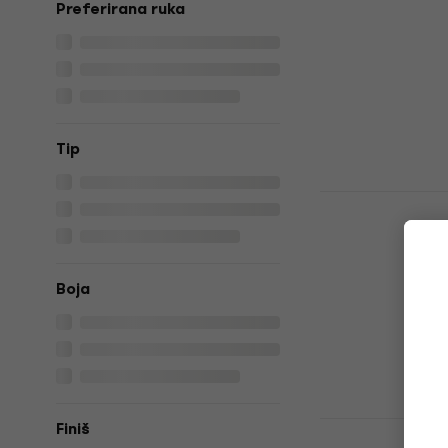
Preferirana ruka
233 €
Na skladištu
Tip
SX EF3D Tr
Električna 
Električna git
4,5
/5
Boja
329 €
Na skladištu
PSD Guitar
Finiš