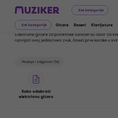
Glazbeni instrumenti
Glazbeni instrumenti za početnik
Sve kategorije
Električne gitare za po
Gitare
Basevi
Klavijature
Sve kategorije
Električne gitare za početnike odličan su izbor za sv
razvijati svoj jedinstveni zvuk, čineći prve korake u sv
Svaka električna gitara za početnike iz naše ponude d
način da mlađi svirači steknu prve vještine i zavole
sposobnosti od najranije dobi.
Pitanja i odgovori
(16)
Kako odabrati
elektricnu gitaru