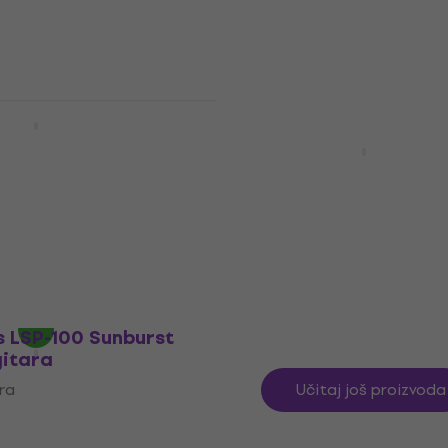
Na skladištu
er Sonic
er HT MN Arctic
Jackson JS Series Dinky
rična gitara
DKQ AH Transparent Bl
Burst Električna gitara
ara
Električna gitara
5
/5
298 €
Na skladištu
s LSP-100 Sunburst
gitara
ara
Učitaj još proizvoda