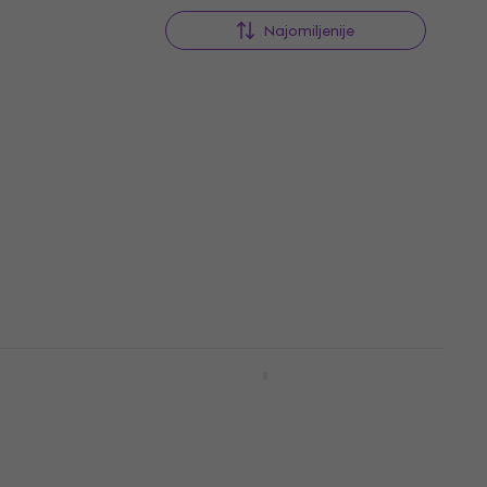
Najomiljenije
gitara
PSD Guitars SPS-100M Matte
Black Električna gitara
Električna gitara
139 €
Na skladištu