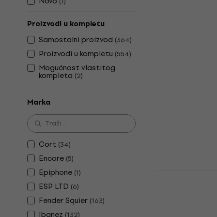
184 €
Novo
(
1
)
Na skladištu
Proizvodi u kompletu
Samostalni proizvod
(
364
)
Proizvodi u kompletu
(
554
)
Mogućnost vlastitog
kompleta
(
2
)
PSD Guitar
Sunburst El
Marka
Električna git
5
/5
99,30 €
Na skladištu
Cort
(
34
)
Encore
(
5
)
Epiphone
(
1
)
Pasadena L
Električna 
ESP LTD
(
6
)
Fender Squier
Električna git
(
163
)
4,5
/5
Ibanez
(
132
)