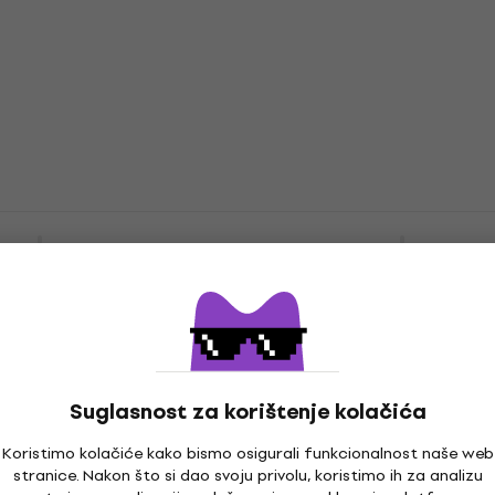
Na skladištu
ansparent Wine Red
PSD Guitars SPS-100 Bl
gitara
Električna gitara
ara
Električna gitara
4,7
/5
119 €
Na skladištu
Suglasnost za korištenje kolačića
Koristimo kolačiće kako bismo osigurali funkcionalnost naše web
s STC-100-HSS
Pasadena ST-11 HSS Whi
stranice. Nakon što si dao svoju privolu, koristimo ih za analizu
Popust za newsletter