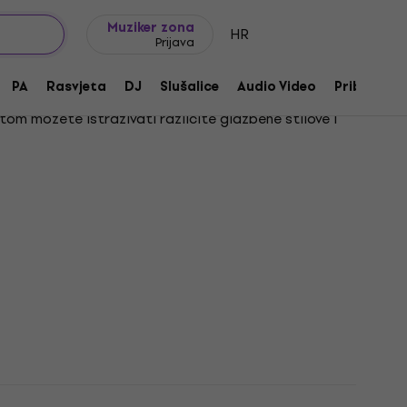
Ideje za poklon
FAQ
Muziker Blog
Muziker zona
HR
Prijava
PA
Rasvjeta
DJ
Slušalice
Audio Video
Pribor
tom možete istraživati različite glazbene stilove i
nogi traže kao gitare za decu pocetnike odličan su
agođene manjim rukama, što potiče razvoj glazbenih