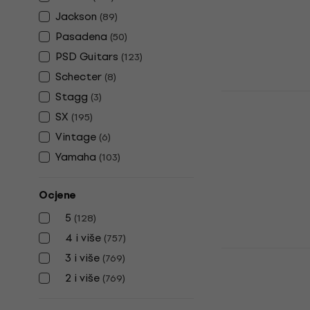
151 €
Jackson
(
89
)
Na skladištu
Pasadena
(
50
)
PSD Guitars
(
123
)
Schecter
(
8
)
PSD Guitar
Stagg
(
3
)
Električna 
SX
(
195
)
Električna git
Vintage
(
6
)
4,7
/5
Yamaha
(
103
)
119 €
Na skladištu
Ocjene
5
(
128
)
4 i više
(
757
)
PSD Guitars
3 i više
(
769
)
Električna 
2 i više
(
769
)
Električna git
4,9
/5