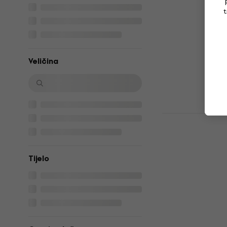
White Elekt
t
Električna git
5
/5
101 €
Na skladištu
Veličina
Ibanez GRG
Flat Elektr
Električna git
4,9
/5
Tijelo
235 €
Na skladištu