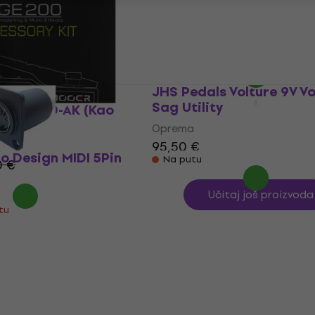
Kao novo)
(Kao novo)
Oprema
 €
17,20 €
22,50 €
- 9 %
- 24 %
Na skladištu
JHS Pedals Volture 9V V
Sag Utility
-GE-200-AK (Kao
Oprema
95,50 €
o Design MIDI 5Pin
Na putu
0 €
Učitaj još proizvoda
štu