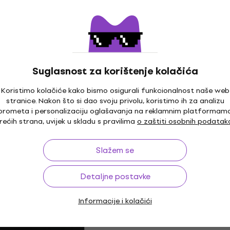
Fender Chicken Head Am
Kao novo
Knobs
X
Oprema
4
/5
35,10 €
35,90 €
Suglasnost za korištenje kolačića
Na skladištu
Koristimo kolačiće kako bismo osigurali funkcionalnost naše web
stranice. Nakon što si dao svoju privolu, koristimo ih za analizu
prometa i personalizaciju oglašavanja na reklamnim platformam
Kao novo
rećih strana, uvijek u skladu s pravilima
o zaštiti osobnih podatak
PW-FST-02S (Kao
Temple Audio Design MO
(Kao novo)
Slažem se
Oprema
53,40 €
56,40 €
0 €
- 22 %
Na skladištu
Detaljne postavke
Informacije i kolačići
io Design
D'Addario PW-FST-02BU