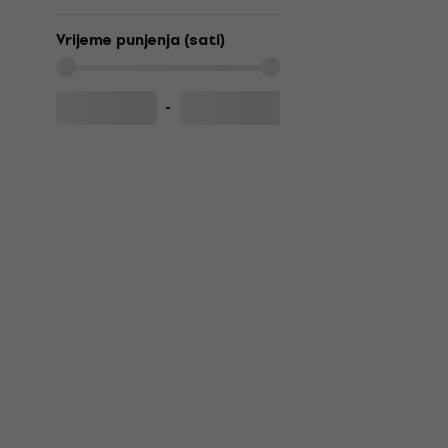
Vrijeme punjenja (sati)
-