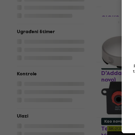
Na skladištu
Kao novo
CIOKS 4HE
Oprema
Ugrađeni štimer
6,09 €
Na skladištu
Kao novo
t
D'Addario 
Kontrole
novo)
Oprema
17,80 €
22,9
Na skladištu
Ulazi
Kao novo
Temple Aud