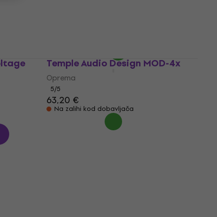
Knobs (Kao novo)
Oprema
25 €
27,40 €
- 9 %
Na skladištu
oltage
Temple Audio Design MOD-4x
Oprema
5
/5
63,20 €
Na zalihi kod dobavljača