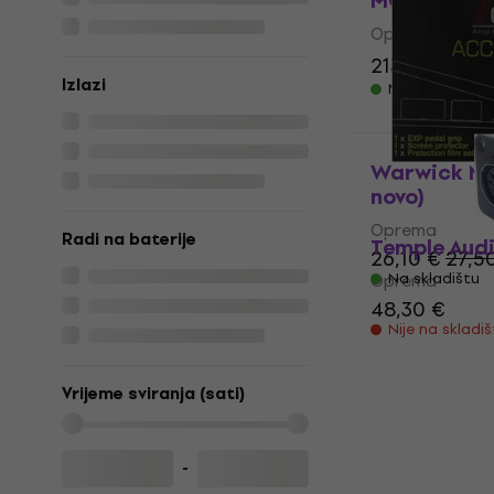
MOD4xPRO (
Oprema
213 €
233,64
Izlazi
Na skladištu
Warwick ME
novo)
Oprema
Radi na baterije
Temple Audi
26,10 €
27,5
Oprema
Na skladištu
48,30 €
Nije na skladi
Vrijeme sviranja (sati)
-