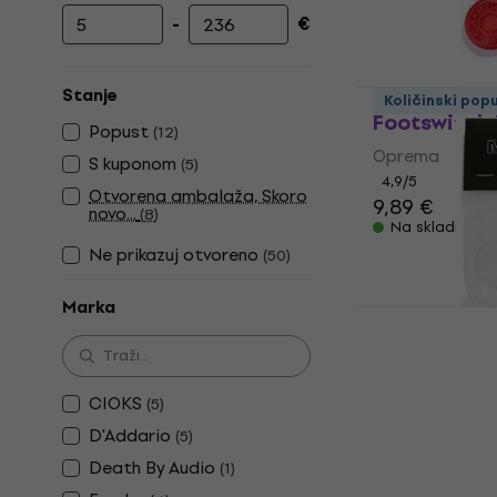
-
€
Najniža cijena
Najviša cijena
MOOER Can
Stanje
Količinski pop
Footswitch
Popust
(
12
)
Oprema
S kuponom
(
5
)
4,9
/5
Otvorena ambalaža, Skoro
9,89 €
novo...
(
8
)
Na skladištu
Ne prikazuj otvoreno
(
50
)
Marka
MOOER Can
Topper Whi
CIOKS
Oprema
(
5
)
4,9
/5
D'Addario
(
5
)
5,49 €
6,09 
Death By Audio
(
1
)
Na skladištu