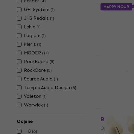
Fender
(
4
)
MOOER Mus
HAPPY HOUR
GFI System
(
1
)
Topper
JHS Pedals
(
1
)
Oprema
Lehle
(
1
)
8,69 €
Logjam
Na skladištu
(
1
)
Meris
(
1
)
MOOER
(
17
)
HAPPY HOUR
RockBoard
(
5
)
RockBoard 
RockCare
(
5
)
Oprema
Source Audio
(
1
)
5
/5
Temple Audio Design
(
8
)
8 €
Na skladištu
Valeton
(
1
)
Warwick
(
1
)
RockBoard 
Ocjene
Oprema
5
(
6
)