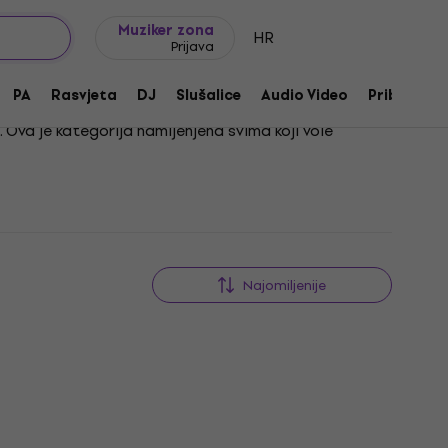
Ideje za poklon
FAQ
Muziker Blog
Muziker zona
HR
Prijava
PA
Rasvjeta
DJ
Slušalice
Audio Video
Pribor
. Ova je kategorija namijenjena svima koji vole
e efekte, možeš istraživati nove zvučne krajolike te u
Najomiljenije