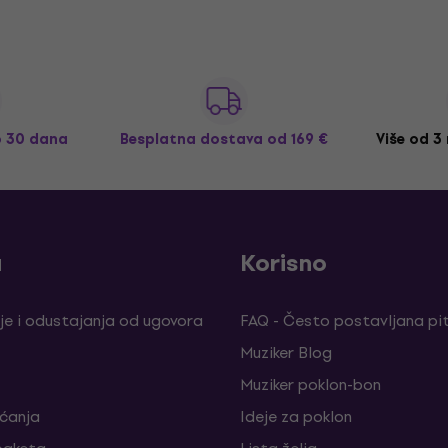
o 30 dana
Besplatna dostava
od 169 €
Više od 3
a
Korisno
je i odustajanja od ugovora
FAQ - Često postavljana pi
Muziker Blog
Muziker poklon-bon
aćanja
Ideje za poklon