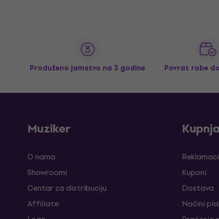
Produženo jamstvo na 3 godine
Povrat robe d
Muziker
Kupnj
O nama
Reklamaci
Showroomi
Kuponi
Centar za distribuciju
Dostava
Affiliate
Načini pl