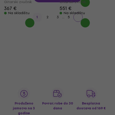
Gitarski zvučnik
Gitarski zvičnik
367 €
551 €
Na skladištu
Na skladištu
...
1
2
3
5
Produženo
Povrat robe do 30
Besplatna
jamstvo na 3
dana
dostava
od 169 €
godine