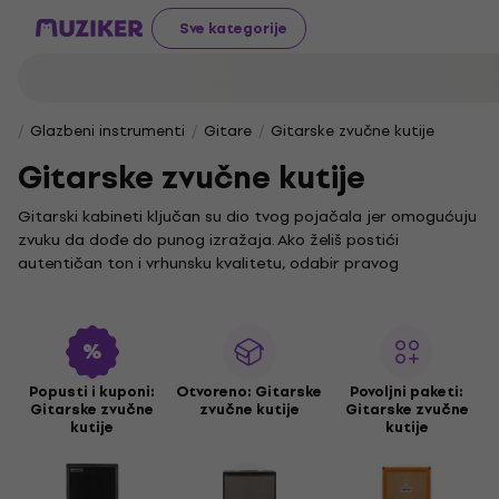
Sve kategorije
Glazbeni instrumenti
Gitare
Gitarske zvučne kutije
Gitarske zvučne kutije
Gitarski kabineti ključan su dio tvog pojačala jer omogućuju
zvuku da dođe do punog izražaja. Ako želiš postići
autentičan ton i vrhunsku kvalitetu, odabir pravog
reproboxa je presudan. U našoj ponudi pronaći ćeš razne
modele koji će zadovoljiti tvoje potrebe, bilo da si početnik ili
profesionalac.
Kabineti marke Ibanez poznati su po pouzdanosti i vrhunskoj
kvaliteti zvuka, osiguravajući da tvoj nastup zvuči
Popusti i kuponi:
Otvoreno: Gitarske
Povoljni paketi:
Gitarske zvučne
zvučne kutije
Gitarske zvučne
besprijekorno. Ako tražiš klasičan rock zvuk, Marshall je ime
kutije
kutije
koje ne smiješ zaobići jer njihovi proizvodi donose
prepoznatljiv ton i snagu.
Za one koji preferiraju čist i jasan ton, Fender nudi kabinete