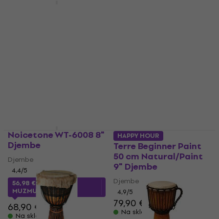
Terre Beginner Carved
Terre Beginner Plain
50 cm Natural/Carved
50 cm Natural 9"
9" Djembe
Djembe
Djembe
Djembe
4,9
/5
4,9
/5
91 €
73,40 €
Na skladištu
Na skladištu
Noicetone WT-6008 8"
HAPPY HOUR
Djembe
Terre Beginner Paint
50 cm Natural/Paint
Djembe
9" Djembe
4,4
/5
Djembe
56,98 €
s kodom
MUZMUZ-15
4,9
/5
79,90 €
68,90 €
Na skladištu
Na skladištu