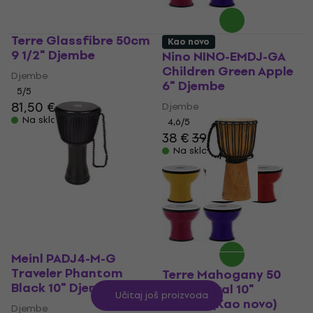
Terre Glassfibre 50cm
Kao novo
9 1/2" Djembe
Nino NINO-EMDJ-GA
Children Green Apple
Djembe
6" Djembe
5
/5
81,50 €
Djembe
Na skladištu
4,6
/5
38 €
39 €
Na skladištu
Meinl PADJ4-M-G
Traveler Phantom
Terre Mahogany 50
Black 10" Djembe
cm Natural 10"
Učitaj još proizvoda
Djembe (Kao novo)
Djembe