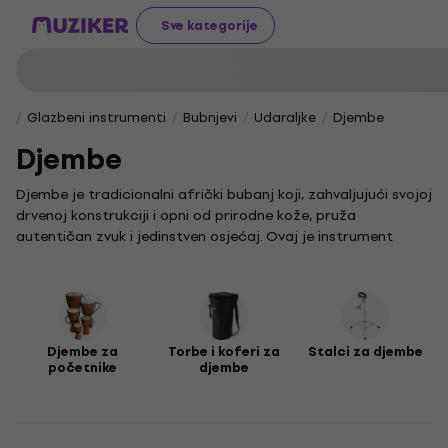
Sve kategorije
Glazbeni instrumenti
Bubnjevi
Udaraljke
Djembe
Djembe
Djembe je tradicionalni afrički bubanj koji, zahvaljujući svojoj
drvenoj konstrukciji i opni od prirodne kože, pruža
autentičan zvuk i jedinstven osjećaj. Ovaj je instrument
idealan za sve koji žele uroniti u svijet ritma i energije kroz
sviranje koje je istovremeno jednostavno i izrazito
dinamično.
Djembe bubanj poznat je po svojoj svestranosti i
mogućnosti stvaranja širokog spektra tonova, što ga čini
Djembe za
Torbe i koferi za
Stalci za djembe
početnike
djembe
popularnim izborom među glazbenicima svih razina iskustva.
Početnicima nudi izvrstan uvod u svijet udaraljki, dok se
đembe bubanj često koristi u različitim glazbenim
žanrovima i na okupljanjima gdje je naglasak na prirodnom i