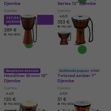
Djembe
Series 12" Djembe
Djembe
Djembe
4,8
/5
247,04 €
s kodom
353 €
MUZMUZ-10
Na skladištu
289 €
Na skladištu
Meinl HDJ4-M
Meinl JRD-TA Junior
Besplatna dostava
Količinski popust
Headliner Brown 10"
Twisted Amber 7"
Djembe
Djembe
Djembe
Djembe
4,4
/5
4,9
/5
120 €
51 €
Na skladištu
Na skladištu