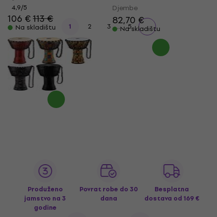
4,9
/5
Djembe
106 €
113 €
82,70 €
...
1
2
3
5
Na skladištu
Na skladištu
Produženo
Povrat robe do 30
Besplatna
jamstvo na 3
dana
dostava
od 169 €
godine