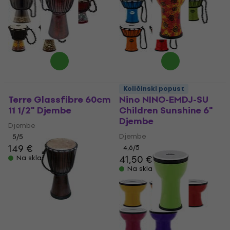
Količinski popust
Terre Glassfibre 60cm
Nino NINO-EMDJ-SU
11 1/2" Djembe
Children Sunshine 6"
Djembe
Djembe
Djembe
5
/5
149 €
4,6
/5
41,50 €
Na skladištu
Na skladištu