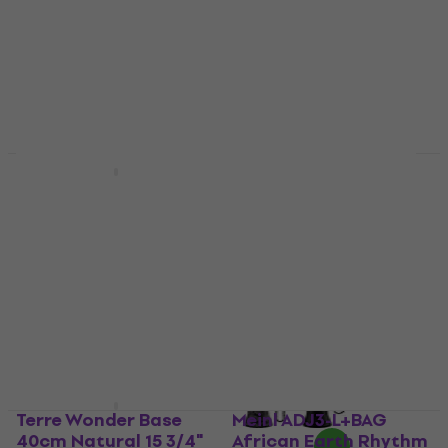
Meinl PADJ2-M-G
Traveler Kenyan Quilt
Nino NINO-ADJ4-S
10" Djembe
African 8" Djembe
Djembe
Djembe
4,9
/5
4,4
/5
111 €
77 €
84,50 €
- 9 %
Na skladištu
Na skladištu
Terre Wonder Base
Meinl ADJ3-L+BAG
40cm Natural 15 3/4"
African Earth Rhythm