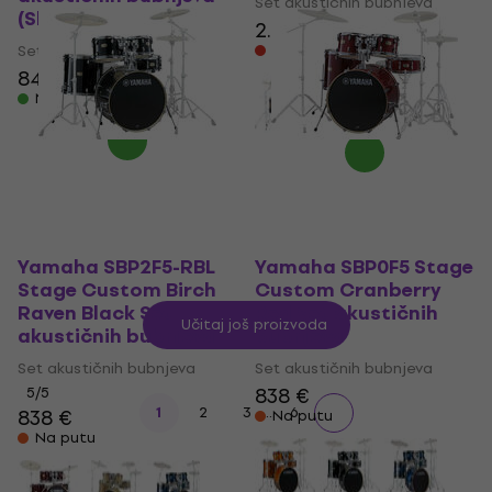
Set akustičnih bubnjeva
(Skoro novo)
2.189 €
Set akustičnih bubnjeva
Samo po narudžbi
842 €
873 €
Na skladištu
Yamaha SBP2F5-RBL
Yamaha SBP0F5 Stage
Stage Custom Birch
Custom Cranberry
Raven Black Set
Red Set akustičnih
Učitaj još proizvoda
akustičnih bubnjeva
bubnjeva
Set akustičnih bubnjeva
Set akustičnih bubnjeva
838 €
5
/5
...
1
2
3
6
838 €
Na putu
Na putu