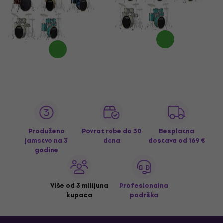
Produženo
Povrat robe do 30
Besplatna
jamstvo na 3
dana
dostava
od 169 €
godine
Više od 3 milijuna
Profesionalna
kupaca
podrška