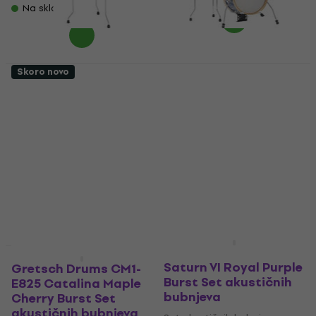
Na skladištu
Skoro novo
Tama LJKT10F14-ISP
Tama LJK44S-ISP
Add-On Kit for Club-
Club-Jam Flyer Indigo
Jam Mini Indigo
Sparkle Set
Sparkle Set
akustičnih bubnjeva
akustičnih bubnjeva
(Samo otvarano)
(Kao novo)
Set akustičnih bubnjeva
Set akustičnih bubnjeva
459 €
494,01 €
207 €
213 €
- 7 %
Na skladištu
Na skladištu
Mapex SR529XUZXP
Saturn VI Royal Purple
Gretsch Drums CM1-
Burst Set akustičnih
E825 Catalina Maple
bubnjeva
Cherry Burst Set
akustičnih bubnjeva