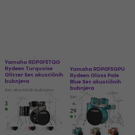
Na skladištu
Na skladištu
Yamaha RDP0F5TQG
Rydeen Turquoise
Yamaha RDP0F5GPU
Glitter Set akustičnih
Rydeen Gloss Pale
bubnjeva
Blue Set akustičnih
bubnjeva
Set akustičnih bubnjeva
4,4
/5
Set akustičnih bubnjeva
371 €
4,4
/5
Na skladištu
292 €
322 €
- 9 %
Na skladištu