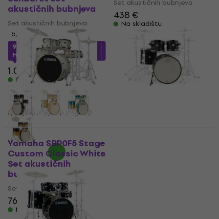
Set akustičnih bubnjeva
akustičnih bubnjeva
438 €
Set akustičnih bubnjeva
Na skladištu
5
/5
989,64 €
s kodom
MUZMUZ-5
1.069,95 €
Na skladištu
Yamaha SBP0F5 Stage
DW Design Series
Custom Classic White
Black Satin Set
Set akustičnih
akustičnih bubnjeva
bubnjeva
Set akustičnih bubnjeva
Set akustičnih bubnjeva
1.829 €
766 €
790 €
Na skladištu
Na skladištu