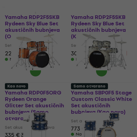
Samo otvarano
Kao novo
Yamaha RDP2F5SKB
Yamaha RDP2F5SKB
Rydeen Sky Blue Set
Rydeen Sky Blue Set
akustičnih bubnjeva
akustičnih bubnjeva
(Oštećeno)
(Kao novo)
Set akustičnih bubnjeva
Set akustičnih bubnjeva
220 €
237 €
302 €
350 €
- 7 %
- 14 %
Na skladištu
Na skladištu
Kao novo
Samo otvarano
Yamaha RDP0F5ORG
Yamaha SBP0F5 Stage
Rydeen Orange
Custom Classic White
Glitter Set akustičnih
Set akustičnih
bubnjeva (Samo
bubnjeva (Kao novo)
otvarano)
Set akustičnih bubnjeva
Set akustičnih bubnjeva
773 €
782 €
335 €
347,49 €
Na skladištu