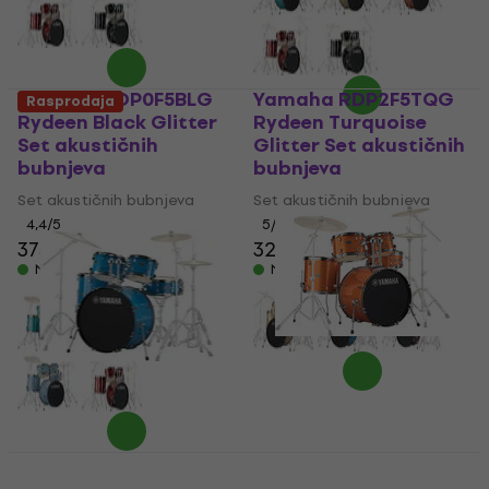
Yamaha RDP0F5BLG
Yamaha RDP2F5TQG
Rasprodaja
Rydeen Black Glitter
Rydeen Turquoise
Set akustičnih
Glitter Set akustičnih
bubnjeva
bubnjeva
Set akustičnih bubnjeva
Set akustičnih bubnjeva
4,4
/5
5
/5
373 €
324 €
Na skladištu
Na skladištu
Yamaha RDP0F5ORG
Rydeen Orange
Yamaha RDP2F5SKB