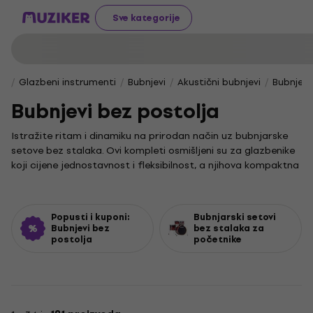
Sve kategorije
Glazbeni instrumenti
Bubnjevi
Akustični bubnjevi
Bubnjevi
Bubnjevi bez postolja
Istražite ritam i dinamiku na prirodan način uz bubnjarske
setove bez stalaka. Ovi kompleti osmišljeni su za glazbenike
koji cijene jednostavnost i fleksibilnost, a njihova kompaktna
izvedba olakšava transport i prilagodbu svakom prostoru za
vježbanje ili nastup.
U svakom glazbenom žanru, od jazza do rocka, bubnjevi
Popusti i kuponi:
Bubnjarski setovi
čine temelj ritma. Pritom je mali bubanj ključan za stvaranje
Bubnjevi bez
bez stalaka za
postolja
početnike
prepoznatljivih dionica i naglasaka koji pokreću pjesmu.
Odabirom seta bez stalaka dobivate minimalistički pristup
sviranju, ali ne na štetu kvalitetnog zvuka i vrhunskog
osjećaja pod palicama.