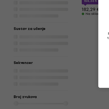
154,36 €
s kod
182,29 €
Na skladištu
Sustav za učenje
t
Sekvencer
Broj zvukova