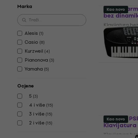
Marka
Alesis Harm
Kao novo
bez dinami
Klavijatura be
4,7
/5
Alesis
(
1
)
105 €
Casio
(
8
)
Na skladištu
Kurzweil
(
4
)
Pianonova
(
3
)
Yamaha
(
5
)
Kurzweil KP
dinamike (K
Ocjene
Klavijatura be
5
(
3
)
70,90 €
76,5
4 i više
(
15
)
Na skladištu
3 i više
(
15
)
Yamaha PSR
Kao novo
2 i više
(
15
)
Klavijatura
Klavijatura be