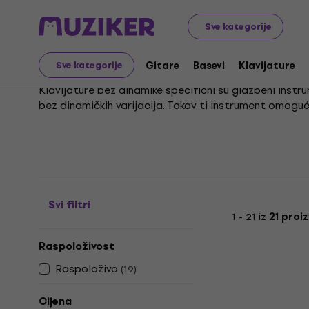
Glazbeni instrumenti
Klavijature
Klavijature
Klavija
Sve kategorije
Klavijature bez dinami
Gitare
Basevi
Klavijature
Sve kategorije
Klavijature bez dinamike specifični su glazbeni instrum
bez dinamičkih varijacija. Takav ti instrument omoguć
Odličan primjer takvog instrumenta je sintisajzer, bud
važno je razlikovati ih od naprednih radnih stanica; pr
sam pojam klavijatura preširok je jer obuhvaća čita
Svi filtri
1 - 21 iz
21 proi
Raspoloživost
Raspoloživo
(
19
)
Cijena