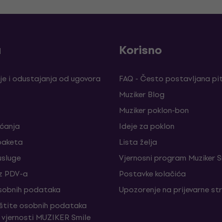
a
Korisno
je i odustajanja od ugovora
FAQ - Često postavljana pi
Muziker Blog
Muziker poklon-bon
aćanja
Ideje za poklon
paketa
Lista želja
sluge
Vjernosni program Muziker S
z PDV-a
Postavke kolačića
sobnih podataka
Upozorenje na prijevarne st
aštite osobnih podataka
vjernosti MUZIKER Smile