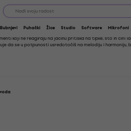
ture bez dinamike
ke
Bubnjevi
Puhački
Žice
Studio
Software
Mikrofoni
enti koji ne reagiraju na jačinu pritiska na tipke, što ih čini
uje da se u potpunosti usredotočiš na melodiju i harmoniju, be
ući da mnogi modeli, osobito oni starijeg dizajna, namjerno i
imjerice, Kronos je poznat upravo po svojoj iznimnoj dinamičkoj
v spektar instrumenata, od kojih većina danas posjeduje dina
zvoda