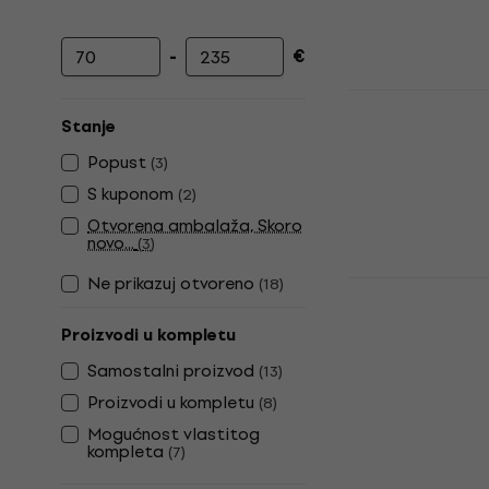
-
€
Najniža cijena
Najviša cijena
Yamaha PSR
bez dinami
Stanje
Klavijatura be
Popust
(
3
)
4,9
/5
S kuponom
(
2
)
88 €
Otvorena ambalaža, Skoro
Na skladištu
novo...
(
3
)
Ne prikazuj otvoreno
(
18
)
Casio CT-S2
dinamike W
Proizvodi u kompletu
Klavijatura be
Samostalni proizvod
(
13
)
4,8
/5
142 €
147 €
Proizvodi u kompletu
(
8
)
Na skladištu
Mogućnost vlastitog
kompleta
(
7
)