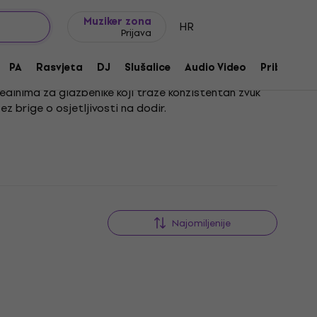
Ideje za poklon
FAQ
Muziker Blog
Muziker zona
HR
Prijava
PA
Rasvjeta
DJ
Slušalice
Audio Video
Pribor
 idealnima za glazbenike koji traže konzistentan zvuk
z brige o osjetljivosti na dodir.
zostavljaju dinamičku osjetljivost. S druge strane,
 osjetljivosti i ne pripada ovoj kategoriji. Također,
mičke mogućnosti.
Najomiljenije