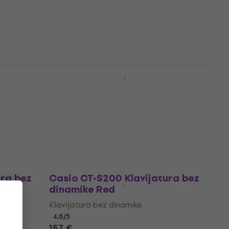
5
/5
109 €
Na skladištu
 SET
Casio CT-S100 SET Klavijatura
e
bez dinamike
Klavijatura bez dinamike
4,8
/5
132 €
Na skladištu
ura bez
Casio CT-S200 Klavijatura bez
dinamike Red
Klavijatura bez dinamike
4,8
/5
157 €