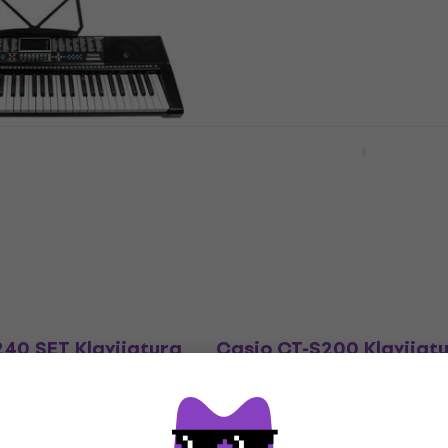
4,8
/5
138 €
Na skladištu
Yamaha PSR-E283 Cover
Klavijatura bez dinamik
Lampara 4
 bez dinamike (Kao
Klavijatura bez dinamike
155 €
Na skladištu
z dinamike
40 SET Klavijatura
Casio CT-S200 Klavijat
ke
dinamike Black
z dinamike
Klavijatura bez dinamike
4,8
/5
143 €