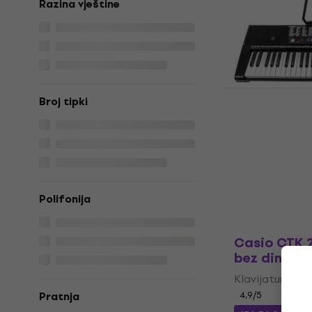
Razina vještine
153 €
Na skladištu
Broj tipki
Pianonova 
Klavijatura
novo)
Klavijatura be
86,10 €
88 €
Na skladištu
Polifonija
Casio CTK 2
bez dinami
Klavijatura be
4,9
/5
Pratnja