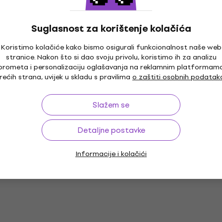
om
MUZMUZ-15
Na zalihi kod dobavljača
Suglasnost za korištenje kolačića
Koristimo kolačiće kako bismo osigurali funkcionalnost naše web
stranice. Nakon što si dao svoju privolu, koristimo ih za analizu
prometa i personalizaciju oglašavanja na reklamnim platformam
rećih strana, uvijek u skladu s pravilima
o zaštiti osobnih podatak
Slažem se
Detaljne postavke
Informacije i kolačići