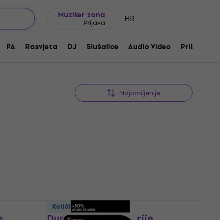
Ideje za poklon
FAQ
Muziker Blog
Muziker zona
HR
Prijava
PA
Rasvjeta
DJ
Slušalice
Audio Video
Pribor
Najomiljenije
HAPPY HOUR
Količinski popust
e
Duracell LR44 Baterije