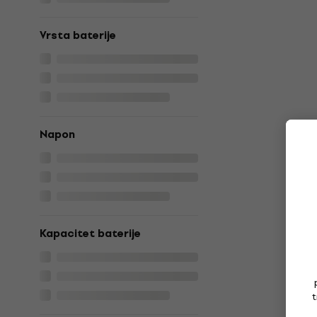
Vrsta baterije
Napon
Kapacitet baterije
t