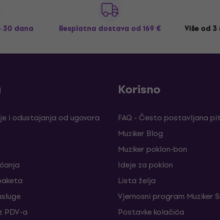
o 30 dana
Besplatna dostava
od 169 €
Više od 3
a
Korisno
je i odustajanja od ugovora
FAQ - Često postavljana pi
Muziker Blog
Muziker poklon-bon
aćanja
Ideje za poklon
paketa
Lista želja
sluge
Vjernosni program Muziker S
z PDV-a
Postavke kolačića