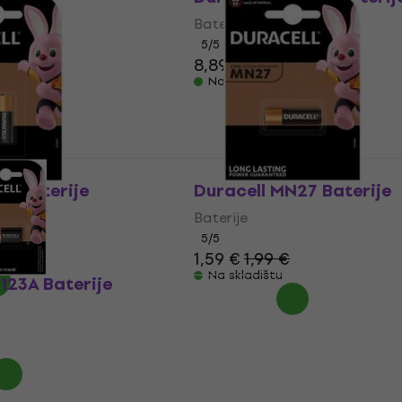
Baterije
5
/5
8,89 €
Na skladištu
R1 Baterije
Duracell MN27 Baterije
Baterije
5
/5
1,59 €
1,99 €
Na skladištu
123A Baterije