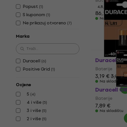
Baterije
Popust
(
1
)
4,8
/5
86,20 €
S kuponom
(
1
)
Na skladištu
Ne prikazuj otvoreno
(
7
)
Marka
Duracell NL
Duracell
(
6
)
Baterije
Positive Grid
(
1
)
3,19 €
3,89 €
Na skladištu
Ocjene
Duracell CR
5
(
4
)
Baterije
4 i više
(
5
)
7,89 €
3 i više
(
5
)
Na skladištu
2 i više
(
5
)