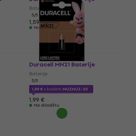
Baterije
5
/5
1,59 €
Na skladištu
Duracell MN21 Baterije
Baterije
5
/5
1,59 €
s kodom
MUZMUZ-20
1,99 €
Na skladištu