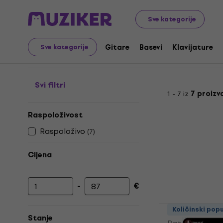
Audio Video Tech
Baterije
Ostale baterije
Sve kategorije
Ostale baterije
Gitare
Basevi
Klavijature
Sve kategorije
Svi filtri
1 - 7 iz
7 proizv
Raspoloživost
Raspoloživo
(
7
)
Cijena
-
€
Najniža cijena
Najviša cijena
Positive Gr
Količinski pop
Stanje