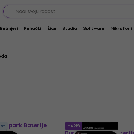
Bubnjevi
Puhački
Žice
Studio
Software
Mikrofoni
oda
Količinski popust
id Spark Baterije
ust
HAPPY HOUR
Duracell CR123A Baterij