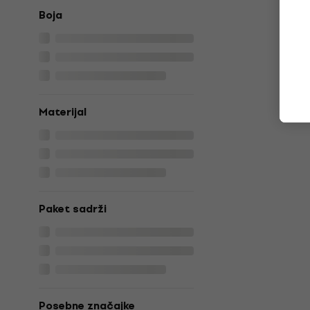
Boja
Materijal
Paket sadrži
Posebne značajke