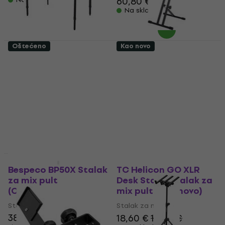
60,80 €
Na skladištu
Oštećeno
Kao novo
Bespeco BP50XXL
Bespeco BP45MT
Stalak za mix pult
Stalak za mix pult
(Kao novo)
(Kao novo)
Stalak za mix pult
Stalak za mix pult
62,80 €
46,10 €
54 €
- 15 %
Na skladištu
Na skladištu
Kao novo
Bespeco BP50X Stalak
TC Helicon GO XLR
za mix pult
Desk Stand Stalak za
(Oštećeno)
mix pult (Kao novo)
Stalak za mix pult
Stalak za mix pult
38,80 €
18,60 €
19,60 €