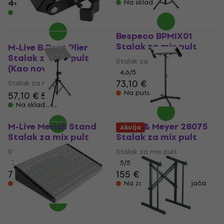
44,20 €
- 12 %
Na skladištu
Na skladištu
Bespeco BPMIX01
Stalak za mix pult
M-Live B.Beat Plier
Stalak za mix pult
Stalak za mix pult
(Kao novo)
4,6
/5
73,10 €
Stalak za mix pult
Na putu
57,10 €
58,31 €
Na skladištu
M-Live Merish Stand
Konig & Meyer 28075
Akcija
Stalak za mix pult
Stalak za mix pult
Stalak za mix pult
Stalak za mix pult
3,6
/5
5
/5
77,70 €
155 €
160 €
Na putu
Na zalihi kod dobavljača