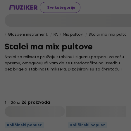
Sve kategorije
Glazbeni instrumenti
PA
Mix pultovi
Stalci ma mix pultov
Stalci ma mix pultove
Stalci za miksete pružaju stabilnu i sigurnu potporu za vašu
opremu, omogućujući vam da se usredotočite na izvedbu
bez brige o stabilnosti miksera. Dizajnirani su za čvrstoću i
prilagodljivost, što ih čini idealnim rješenjem za različite
modele mikseta i radna okruženja, bilo da ste u studiju ili na
pozornici.
Jednostavnost korištenja ovih stalaka osigurava vam brzo
postavljanje i nesmetan pristup svim kontrolama na mikseti,
1 - 26 iz
26 proizvoda
što je ključno za besprijekorno upravljanje zvukom tijekom
Filtrirati
nastupa ili snimanja. Uživajte u praktičnosti i pouzdanosti
koje vam donose naši stalci, omogućujući vam da se u
Količinski popust
Količinski popust
potpunosti posvetite glazbi.