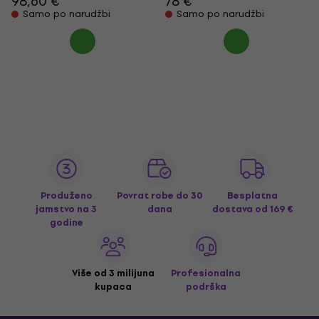
98,60 €
78 €
Samo po narudžbi
Samo po narudžbi
Produženo
Povrat robe do 30
Besplatna
jamstvo na 3
dana
dostava
od 169 €
godine
Više od 3 milijuna
Profesionalna
kupaca
podrška