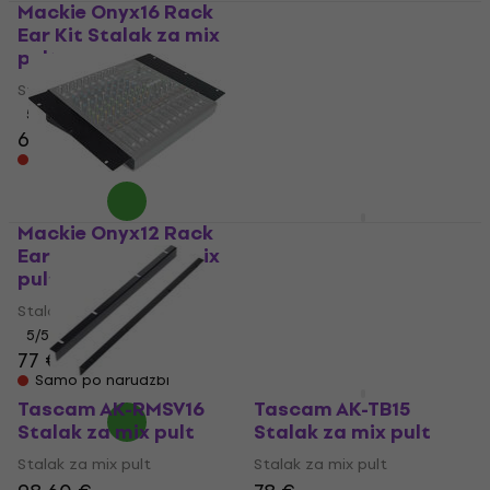
Mackie Onyx16 Rack
Ear Kit Stalak za mix
Konig & Meyer 42040
pult
Stalak za mix pult
Stalak za mix pult
Stalak za mix pult
5
/5
4,9
/5
67 €
71,20 €
117 €
131 €
- 11 %
Samo po narudžbi
Na zalihi kod dobavljača
Mackie Onyx12 Rack
Meinl TMLTS Stalak za
Ear Kit Stalak za mix
mix pult
pult
Stalak za mix pult
Stalak za mix pult
299 €
5
/5
Samo po narudžbi
77 €
Samo po narudžbi
Tascam AK-RMSV16
Tascam AK-TB15
Stalak za mix pult
Stalak za mix pult
Stalak za mix pult
Stalak za mix pult