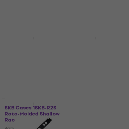
28,90 €
249 €
269 €
- 7 %
34,60 €
- 16 %
Na skladištu
Na skladištu
HAPPY HOUR
Akcija
Zoom UAC-232 USB
Hercules DJ
zvučna kartica
DJControl Inpulse 500
DJ kontroler
USB zvučna kartica
DJ kontroler
5
/5
205 €
216 €
4,9
/5
- 5 %
454 €
475 €
Na skladištu
- 4 %
Na skladištu
Akcija
HAPPY HOUR
SKB Cases 1SKB-R2S
Reloop Fader Cap Set B
Roto-Molded Shallow
Knob/Fader/Crossfade
Rack kofer
Knob/Fader/Crossfader
Rack kofer
5
/5