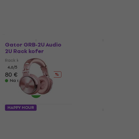
4,8
/5
4,2
/5
276 €
313 €
377 €
430 €
- 12 %
- 12 %
Na skladištu
Na skladištu
Akcija
HAPPY HOUR
Gator GRB-2U Audio
UDG Ultimate DIGI
2U Rack kofer
BK/OR DJ Ruksak
Rack kofer
DJ Ruksak
4,6
/5
5
/5
80 €
85,90 €
152 €
180 €
- 7 %
- 16 %
Na skladištu
Na skladištu
HAPPY HOUR
HAPPY HOUR
OneOdio Pro10 Dj
LEWITT CONNECT 6
slušalice
USB zvučna kartica
Dj slušalice
USB zvučna kartica
3,8
/5
5
/5