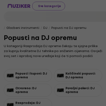
Sve kategorije
Glazbeni instrumenti
DJ
Popusti na DJ opremu
Popusti na DJ opremu
U kategoriji Rasprodaja DJ opreme čekaju te sjajne prilike
za kupnju kvalitetne DJ tehnike po sniženim cijenama. Osvježi
svoj set i isprobaj nove uređaje koji će ti pomoći podići
atmosferu na svakoj zabavi.
Svaki dj je srce glazbenog događaja, a prava oprema čini
ključnu razliku u izvedbi i doživljaju publike. Ako tražiš
Popusti i kuponi: DJ
Količinski popusti:
pouzdanu i funkcionalnu opremu, ovdje ćeš sigurno pronaći
oprema
DJ oprema
nešto za sebe.
Otvoreno: DJ
Povoljni paketi: DJ
Ključan dio opreme je kvalitetna dj mikseta koja omogućuje
oprema
oprema
glatke prijelaze između pjesama i kreativne efekte. U našoj
ponudi možeš pronaći različite modele koji će zadovoljiti i
Rasprodaja: DJ
najzahtjevnije DJ-eve.