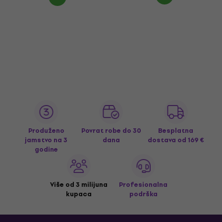
Produženo
Povrat robe do 30
Besplatna
jamstvo na 3
dana
dostava
od 169 €
godine
Više od 3 milijuna
Profesionalna
kupaca
podrška