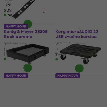
16,90 €
19,50 €
5
/5
- 13 %
222 €
233 €
Na skladištu
- 5 %
Na skladištu
HAPPY HOUR
HAPPY HOUR
Konig & Meyer 28308
Korg microAUDIO 22
Rack oprema
USB zvučna kartica
Rack oprema
USB zvučna kartica
15,50 €
5
/5
18,70 €
179 €
204 €
- 17 %
- 12 %
Na skladištu
Na skladištu
HAPPY HOUR
HAPPY HOUR
Yamaha Dollyboard
SKB Cases 1SKB-RCB
DLSP1K Kolica
Kolica
Kolica
Kolica
4
/5
5
/5
111 €
139 €
188 €
200 €
- 20 %
- 6 %