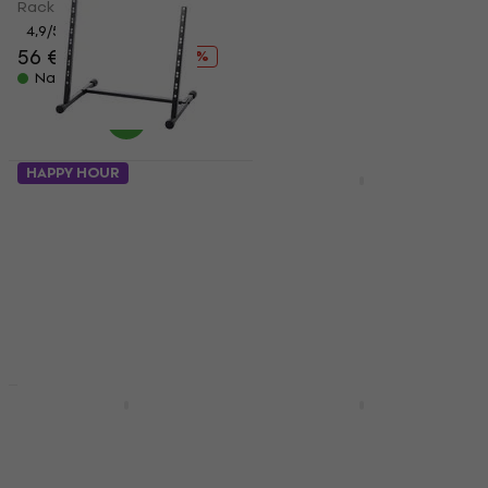
Rack kofer
USB zvučna kartica
4,9
/5
56 €
65,70 €
4,9
/5
- 15 %
422 €
459 €
Na skladištu
- 8 %
Na skladištu
HAPPY HOUR
HAPPY HOUR
Bespeco BPRACKM8
Tascam CD-400UDAB
Rack stalak
Rack DJ player
Rack stalak
Rack DJ player
4,5
/5
5
/5
33,90 €
609 €
650 €
- 6 %
42,40 €
- 20 %
Na skladištu
Na skladištu
HAPPY HOUR
HAPPY HOUR
Numark M6-USB DJ
Reloop Flux Serato
mix pult
USB zvučna kartica
DJ mix pult
USB zvučna kartica