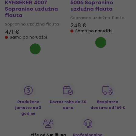
KYNSEKER 4007
5006 Sopranino
Sopranino uzdužna
uzdužna flauta
flauta
Sopranino uzdužna flauta
Sopranino uzdužna flauta
248 €
471 €
Samo po narudžbi
Samo po narudžbi
Produženo
Povrat robe do 30
Besplatna
jamstvo na 3
dana
dostava
od 169 €
godine
Više od 3 milijuna
Profesionalna