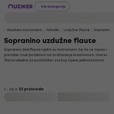
Sve kategorije
Glazbeni instrumenti
Puhački
Uzdužne flaute
Sopranino 
Sopranino uzdužne flaute
Sopranino blokflaute nježni su instrumenti čiji će te topao i
prirodan zvuk potaknuti na izražavanje kreativnosti. Ove su
flaute idealne za početnike i sve koji cijene jednostavnost
sviranja, a istovremeno žele uroniti u bogatu tradiciju
puhačkih instrumenata.
Zahvaljujući jednostavnoj konstrukciji i ugodnom tonu,
savršen su izbor za usvajanje osnovnih tehnika sviranja.
Sviranje ovog instrumenta pruža priliku za istraživanje
1 - 22 iz
22 proizvoda
različitih glazbenih stilova i intuitivno razvijanje osjećaja za
Filtrirati
melodiju.