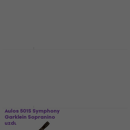
Aulos 507B Sopranino
Yamaha YRN 302 BII
uzdužna flauta
Sopranino uzdužna
flauta
Sopranino uzdužna flauta
Sopranino uzdužna flauta
4,8
/5
16 €
4,5
/5
17,20 €
Na skladištu
Na skladištu
Aulos 501S Symphony
Yamaha YRN 21
Garklein Sopranino
Sopranino uzdužna
uzdužna flauta
flauta