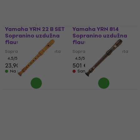
24,50 €
26,80 €
Na skladištu
Na skladištu
Yamaha YRN 22 B SET
Yamaha YRN 814
Sopranino uzdužna
Sopranino uzdužna
flauta
flauta
Sopranino uzdužna flauta
Sopranino uzdužna flauta
4,5
/5
4,5
/5
23,90 €
501 €
Na skladištu
Samo po narudžbi
Yamaha YRN 801
Moeck 2101 Rondo
Sopranino uzdužna
Sopranino uzdužna
flauta
flauta
Sopranino uzdužna flauta
Sopranino uzdužna flauta
172 €
4,5
/5
435 €
Samo po narudžbi
Samo po narudžbi