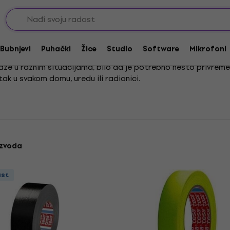
eri
Trake za ljepilo
Bubnjevi
Puhački
Žice
Studio
Software
Mikrofoni
maže u raznim situacijama, bilo da je potrebno nešto privremeno
ak u svakom domu, uredu ili radionici.
a, prilagođene specifičnim potrebama i materijalima. Bez obz
e se pouzdana i čvrsta veza koja traje.
izvoda
ust