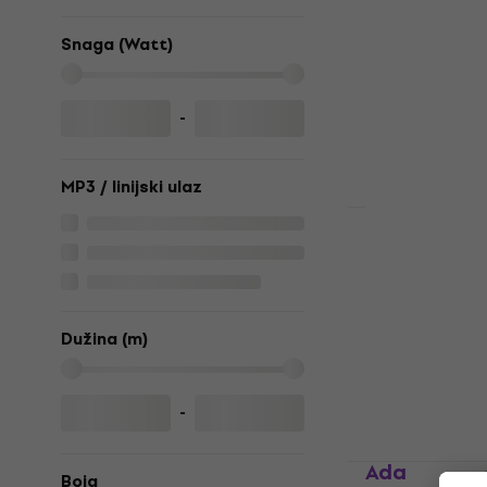
TESA 53949
Black Traka 
Snaga (Watt)
Traka za ljeplje
22,50 €
25,3
-
Na skladištu
MP3 / linijski ulaz
RockBoard 
500 mm x 5
ljepljenje
Traka za ljeplje
Dužina (m)
4,6
/5
2,69 €
Na skladištu
-
Adam Hall 
Boja