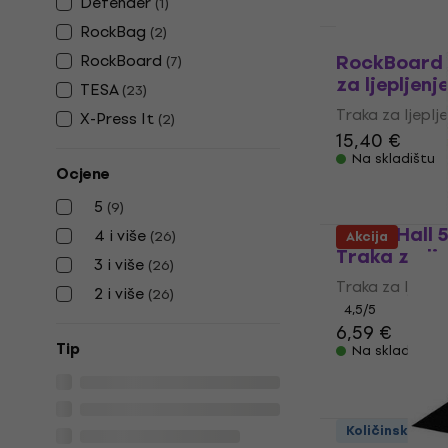
Defender
(
1
)
RockBag
(
2
)
RockBoard 
RockBoard
(
7
)
za ljepljenj
TESA
(
23
)
Traka za ljeplje
X-Press It
(
2
)
15,40 €
Na skladištu
Ocjene
5
(
9
)
Adam Hall 
4 i više
(
26
)
Akcija
Traka za lje
3 i više
(
26
)
Traka za ljeplje
2 i više
(
26
)
4,5
/5
6,59 €
Tip
Na skladištu
Količinski pop