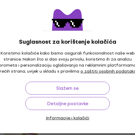
e
Tape Red/White Traka 
ljepljenje
nje
Traka za ljepljenje
5
/5
MUZMUZ-5
4,93 €
s kodom
MUZMUZ-55
Suglasnost za korištenje kolačića
11,90 €
Na skladištu
Koristimo kolačiće kako bismo osigurali funkcionalnost naše web
stranice. Nakon što si dao svoju privolu, koristimo ih za analizu
Antislip Tape
Bubblebee BBI-IST-40 Tr
prometa i personalizaciju oglašavanja na reklamnim platformam
za ljepljenje
ljepljenje
rećih strana, uvijek u skladu s pravilima
o zaštiti osobnih podatak
nje
Traka za ljepljenje
22,20 €
23,60 €
Slažem se
Na skladištu
m
MUZMUZ-55
Detaljne postavke
Informacije i kolačići
X-Press It 3mm x 25m Tr
HAPPY HOUR
ljepljenje
6mm x 50 m Traka
e