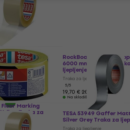
Traka za ljepljenje
3,49 €
3,79 €
nje
Na skladištu
1-33 Traka za
Akcija
RockBoard Hook & Loop 
6000 mm x 50 mm Traka
nje
ljepljenje
Traka za ljepljenje
m
MUZMUZ-40
5
/5
19,70 €
20,90 €
Na skladištu
 Floor Marking
Yellow Traka za
TESA 53949 Gaffer Mat
Silver Grey Traka za ljep
nje
Traka za ljepljenje