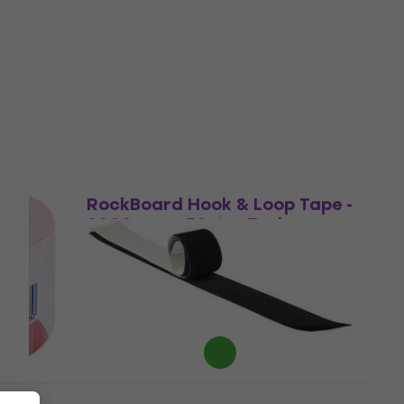
 za
TESA 04688 Gaffer Standard
Tape Black Traka za ljepljenje
Traka za ljepljenje
11,10 €
Na skladištu
Velcro
RockBoard Hook & Loop Tape -
nje
2000 mm x 50 mm Traka za
ljepljenje
Traka za ljepljenje
4,7
/5
7,70 €
Na skladištu
ng
RockBag Self-adhesive Velcro