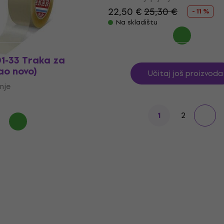
22,50 €
25,30 €
- 11 %
0 €
Na skladištu
1-33 Traka za
Kao novo)
Učitaj još proizvoda
nje
2
1