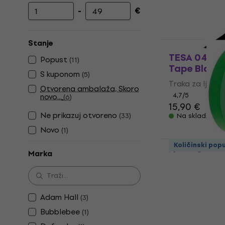
-
€
Najniža cijena
Najviša cijena
Stanje
TESA 04688
Popust
(
11
)
Tape Black 
S kuponom
(
5
)
Traka za ljeplje
Otvorena ambalaža, Skoro
4,7
/5
novo...
(
6
)
15,90 €
Ne prikazuj otvoreno
(
33
)
Na skladištu
Novo
(
1
)
TESA 04671 
Količinski pop
Neon Green 
Marka
Traka za ljeplje
5
/5
9,09 €
Adam Hall
(
3
)
Na skladištu
Bubblebee
(
1
)