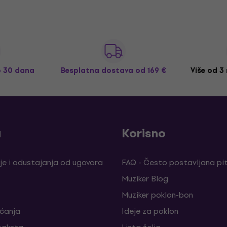
o 30 dana
Besplatna dostava
od 169 €
Više od 3
a
Korisno
je i odustajanja od ugovora
FAQ - Često postavljana pi
Muziker Blog
Muziker poklon-bon
aćanja
Ideje za poklon