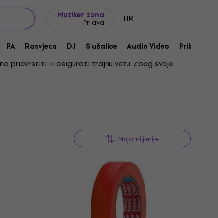
Ideje za poklon
FAQ
Muziker Blog
Muziker zona
HR
Prijava
PA
Rasvjeta
DJ
Slušalice
Audio Video
Pribor
 pričvrstiti ili osigurati trajnu vezu. Zbog svoje
ira na namjenu – od popravaka i pakiranja do
Najomiljenije