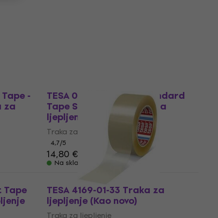
Traka za ljepljenje
4,7
/5
25,40 €
Na skladištu
Kao novo
Tape -
TESA 04688 Gaffer Standard
 za
Tape Silver Grey Traka za
ljepljenje
Traka za ljepljenje
4,7
/5
14,80 €
16,70 €
Na skladištu
t Tape
TESA 4169-01-33 Traka za
ljenje
ljepljenje (Kao novo)
Traka za ljepljenje