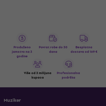
Produženo
Povrat robe do 30
Besplatna
jamstvo na 3
dana
dostava
od 169 €
godine
Više od 3 milijuna
Profesionalna
kupaca
podrška
Muziker