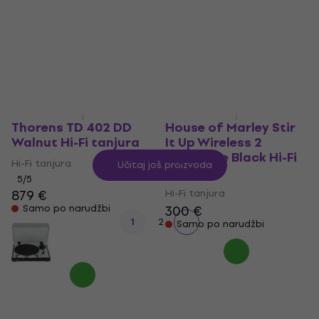
Hi-Fi tanjura
4,5
/5
1.329 €
5
/5
190 €
Na putu
Na zalihi kod dobavljača
Thorens TD 402 DD
House of Marley Stir
Walnut Hi-Fi tanjura
It Up Wireless 2
Signature Black Hi-Fi
Hi-Fi tanjura
Učitaj još proizvoda
tanjura
5
/5
879 €
Hi-Fi tanjura
Samo po narudžbi
300 €
1
2
Samo po narudžbi