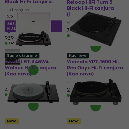
Black Hi-Fi tanjura
Reloop HiFi Turn 5
Black Hi-Fi tanjura
Hi-Fi tanjura
(Kao novo)
5
/5
Hi-Fi tanjura
883,22 €
s kodom
MUZMUZ-5
725 €
792 €
- 8 %
Na skladištu
939 €
Na skladištu
Samo otvarano
Kao novo
Lenco LBT-345WA
Victrola VPT-1500 Hi-
Walnut Hi-Fi tanjura
Res Onyx Hi-Fi tanjura
(Kao novo)
(Kao novo)
Hi-Fi tanjura
Hi-Fi tanjura
442 €
296 €
340 €
- 13 %
Na skladištu
Na skladištu
Novo
Novo
Pro-Ject T2 W High
Reloop HiFi Turn 7