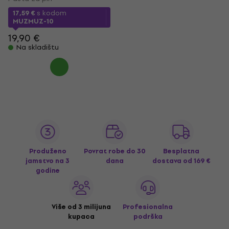
17,59 €
s kodom
MUZMUZ-10
19,90 €
Na skladištu
Produženo
Povrat robe do 30
Besplatna
jamstvo na 3
dana
dostava
od 169 €
godine
Više od 3 milijuna
Profesionalna
kupaca
podrška