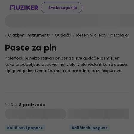
Sve kategorije
Glazbeni instrumenti
Gudački
Rezervni dijelovi i ostala op
Paste za pin
Kalofonij je neizostavan pribor za sve gudače, osmišljen
kako bi poboljšao zvuk violine, viole, violončela ili kontrabasa.
Njegova jedinstvena formula na prirodnoj bazi osigurava
optimalno prianjanje gudala uz žice, što je presudno za
postizanje čistog, rezonantnog i bogatog tona.
Redovita i pravilna primjena kvalitetnog kalofonija ključna je
za ugodno sviranje i dugovječnost struna na vašem gudalu.
Posvetite pažnju ovom važnom detalju i uživajte u punom
1 - 3 iz
3 proizvoda
zvučnom potencijalu svojeg instrumenta, jer upravo dobro
Filtrirati
pripremljeno gudalo čini razliku u svakoj izvedbi.
Količinski popust
Količinski popust