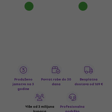
Produženo
Povrat robe do 30
Besplatna
jamstvo na 3
dana
dostava
od 169 €
godine
Više od 3 milijuna
Profesionalna
kupaca
podrška