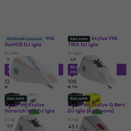
Ortofon Stylus VNL
Ortofon Stylus VNL
Količinski popust
Kao novo
DANCE DJ igla
TRIX DJ igla
DJ igla
DJ igla
5
/5
5
/5
70,56 €
s kodom
55,37 €
s kodom
MUZMUZ-45
MUZMUZ-45
129 €
105 €
Na skladištu
Na skladištu
Kao novo
Kao novo
Ortofon Stylus
Ortofon Stylus Q.Bert
Scratch WH DJ igla
DJ igla (Kao novo)
DJ igla
DJ igla
43,60 €
5
/5