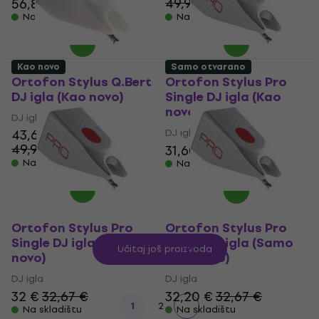
49,90 €
56,80 €
- 13 %
Na skladištu
Na skladištu
Kao novo
Samo otvarano
Ortofon Stylus Q.Bert
Ortofon Stylus Pro
DJ igla (Kao novo)
Single DJ igla (Kao
novo)
DJ igla
43,60 €
DJ igla
49,90 €
31,60 €
32,70 €
- 13 %
Na skladištu
Na skladištu
Ortofon Stylus Pro
Ortofon Stylus Pro
Single DJ igla (Kao
Single DJ igla (Samo
Učitaj još proizvoda
novo)
otvarano)
DJ igla
DJ igla
32 €
32,67 €
32,20 €
32,67 €
1
2
Na skladištu
Na skladištu