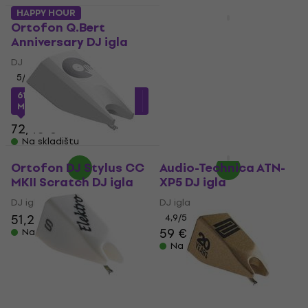
HAPPY HOUR
Količinski popust
Ortofon Q.Bert
Audio-Technica ATN-
Anniversary DJ igla
XP7 DJ igla
DJ igla
DJ igla
5
/5
5
/5
61,88 €
s kodom
117,16 €
s kodom
MUZMUZ-10
MUZMUZ-15
72,45 €
139 €
Na skladištu
Na skladištu
Količinski popust
Ortofon DJ Stylus CC
Audio-Technica ATN-
MKII Scratch DJ igla
XP5 DJ igla
DJ igla
DJ igla
51,20 €
4,9
/5
59 €
Na skladištu
Na skladištu