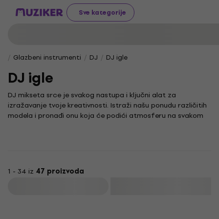
Sve kategorije
Glazbeni instrumenti
DJ
DJ igle
DJ igle
DJ mikseta srce je svakog nastupa i ključni alat za
izražavanje tvoje kreativnosti. Istraži našu ponudu različitih
modela i pronađi onu koja će podići atmosferu na svakom
događaju.
Neizostavan dio opreme svakog DJ-a su i kvalitetne
DJ
slušalice
koje omogućuju precizno miksanje bez ometanja
bukom iz okoline. Za izravnu komunikaciju s publikom,
odaberi i pouzdan mikrofon iz naše ponude.
1 - 34 iz
47 proizvoda
Želiš li eksperimentirati sa zvukom?
Sintisajzeri
nude
Filtrirati
beskrajne mogućnosti; njihovim zvukovima i efektima možeš
obogatiti svoje setove i stvoriti jedinstven glazbeni potpis.
Količinski popust
Kako bi tvoja oprema bila sigurna i uvijek spremna za akciju,