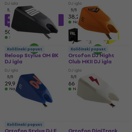
DJ igla
DJ igla
5
/5
5
/5
38,20 €
47,88 €
s kodom
Na skladištu
MUZMUZ-5
50,40 €
Na skladištu
Količinski popust
Količinski popust
Reloop Stylus OM BK
Ortofon DJ Night
DJ igla
Club MKII DJ igla
DJ igla
DJ igla
5
/5
5
/5
29,90 €
66 €
Na skladištu
Na skladištu
Količinski popust
Ortofon Stylus DJ E
Ortofon DigiTrack