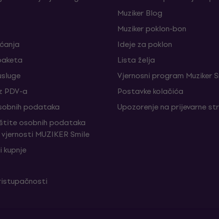
Muziker Blog
Muziker poklon-bon
aćanja
Ideje za poklon
paketa
Lista želja
sluge
Vjernosni program Muziker S
z PDV-a
Postavke kolačića
sobnih podataka
Upozorenje na prijevarne st
aštite osobnih podataka
vjernosti MUZIKER Smile
i kupnje
ristupačnosti