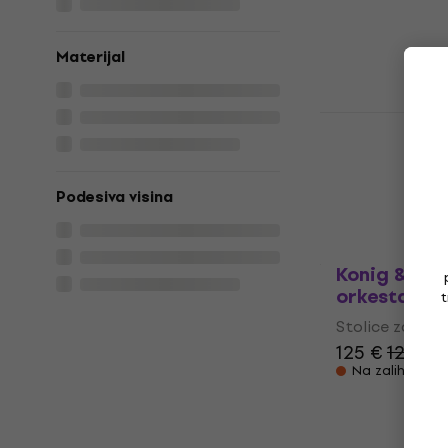
649 €
Samo po naru
Materijal
Konig & Mey
orkestar Bl
Stolice za ork
Podesiva visina
217 €
Na zalihi kod 
Konig & Mey
orkestar Bl
t
Stolice za ork
125 €
128 €
Na zalihi kod 