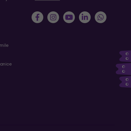
mile
ranice