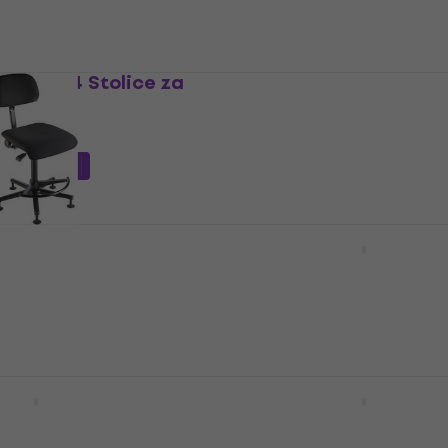
er 13494 Stolice za
Konig & Meyer 13493 Sto
orkestar
estar
Stolice za orkestar
UZMUZ-20
26,17 €
s kodom
MUZMUZ-40
45,90 €
Na skladištu
er 13480 Stolice za
Konig & Meyer 13400 Sto
ack
za orkestar Natural
estar
Stolice za orkestar
159 €
dobavljača
Samo po narudžbi
er 13460 Stolice za
Konig & Meyer 13410 Sto
ack
orkestar Natural
estar
Stolice za orkestar