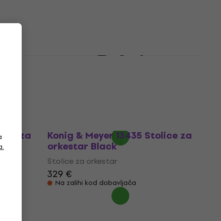
222 €
Na zalihi kod dobavljača
ice za
Konig & Meyer 13470 Stolice za
orkestar Black
Stolice za orkestar
465 €
515 €
- 10 %
Samo po narudžbi
lice za
Konig & Meyer 13435 Stolice za
a
orkestar Black
a.
Stolice za orkestar
329 €
Na zalihi kod dobavljača