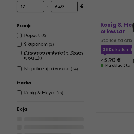
-
€
Najniža cijena
Najviša cijena
Konig & Mey
Stanje
orkestar
Popust
(
3
)
Stolice za ork
S kuponom
(
2
)
35 €
s kodom
M
Otvorena ambalaža, Skoro
novo...
(
1
)
45,90 €
Na skladištu
Ne prikazuj otvoreno
(
14
)
Konig & Mey
orkestar Bl
Marka
Stolice za ork
Konig & Meyer
642 €
(
15
)
Na zalihi kod 
Boja
Konig & Mey
orkestar Bl
Stolice za ork