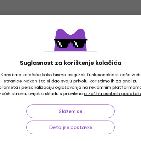
171 €
džbi
Na zalihi kod dobavljača
er 13430 Stolice za
Konig & Meyer 13415 Stol
ack
orkestar Black
estar
Stolice za orkestar
Suglasnost za korištenje kolačića
205 €
dobavljača
Na zalihi kod dobavljača
Koristimo kolačiće kako bismo osigurali funkcionalnost naše web
stranice. Nakon što si dao svoju privolu, koristimo ih za analizu
er 13490 Stolice za
Konig & Meyer 13405 Sto
prometa i personalizaciju oglašavanja na reklamnim platformam
ack
orkestar Black
rećih strana, uvijek u skladu s pravilima
o zaštiti osobnih podatak
estar
Stolice za orkestar
164 €
Slažem se
dobavljača
Samo po narudžbi
Detaljne postavke