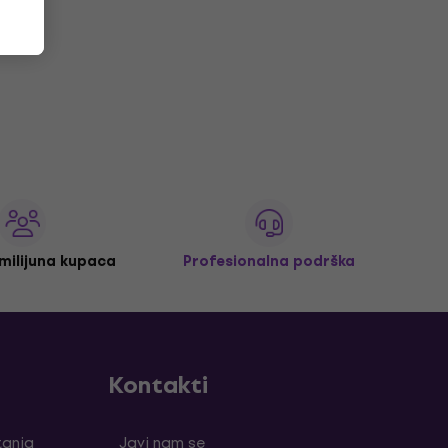
 milijuna kupaca
Profesionalna podrška
Kontakti
tanja
Javi nam se