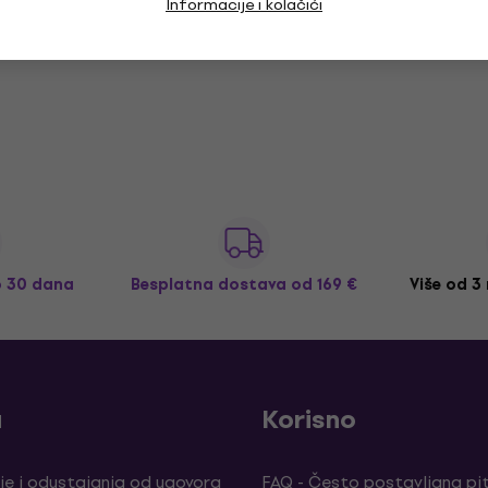
Informacije i kolačići
o 30 dana
Besplatna dostava
od 169 €
Više od 3
a
Korisno
je i odustajanja od ugovora
FAQ - Često postavljana pi