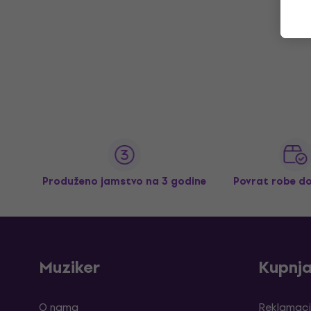
Produženo jamstvo na 3 godine
Povrat robe d
Muziker
Kupnj
O nama
Reklamaci