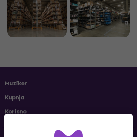
Muziker
Kupnja
Korisno