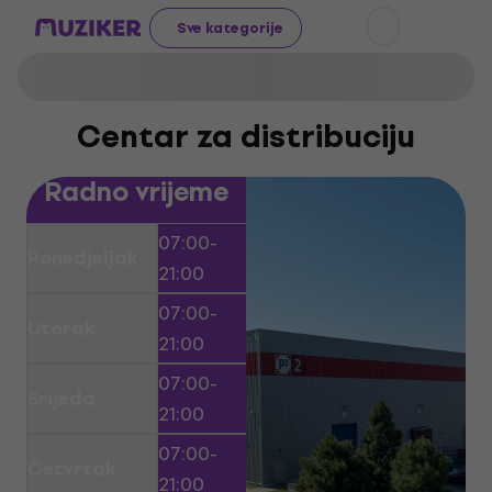
Sve kategorije
Centar za distribuciju
Radno vrijeme
07:00-
Ponedjeljak
21:00
07:00-
Utorak
21:00
07:00-
Srijeda
21:00
07:00-
Četvrtak
21:00