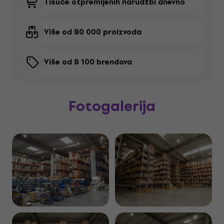

Tisuće otpremljenih narudžbi dnevno

Više od 80 000 proizvoda

Više od 8 100 brendova
Fotogalerija