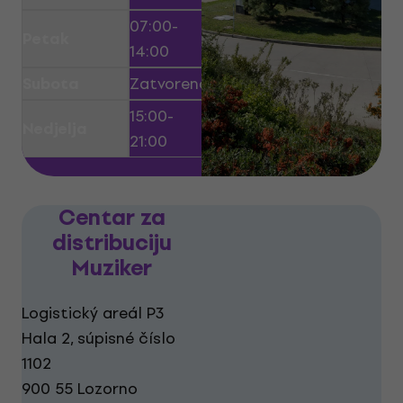
07:00-
Petak
14:00
Subota
Zatvoreno
15:00-
Nedjelja
21:00
Centar za
distribuciju
Muziker
Logistický areál P3
Hala 2, súpisné číslo
1102
900 55 Lozorno