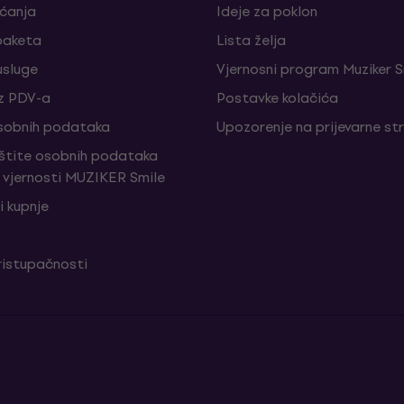
aćanja
Ideje za poklon
paketa
Lista želja
sluge
Vjernosni program Muziker S
z PDV-a
Postavke kolačića
sobnih podataka
Upozorenje na prijevarne st
aštite osobnih podataka
vjernosti MUZIKER Smile
i kupnje
ristupačnosti