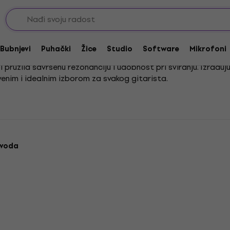
e
Tijela za gitare
Bubnjevi
Puhački
Žice
Studio
Software
Mikrofoni
bi pružila savršenu rezonanciju i udobnost pri sviranju. Izrađu
tvenim i idealnim izborom za svakog gitarista.
no je za oblikovanje karaktera zvuka i osjećaja pri sviranju. Ia
temelj je za svaki projekt. Bilo da gradite instrument čiji zvu
 nas ćete pronaći idealnu osnovu. Istražite našu ponudu i pr
zvoda