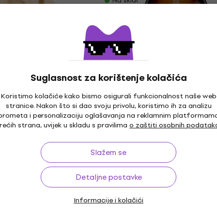
Na skladištu
Tijelo za gitare
Fender Deluxe Series
Stratocaster HSH 3-Col
Suglasnost za korištenje kolačića
Sunburst Tijelo za gitar
e
novo)
2 €
Koristimo kolačiće kako bismo osigurali funkcionalnost naše web
Tijelo za gitare
stranice. Nakon što si dao svoju privolu, koristimo ih za analizu
prometa i personalizaciju oglašavanja na reklamnim platformam
329 €
347 €
- 5 %
rećih strana, uvijek u skladu s pravilima
o zaštiti osobnih podatak
Na skladištu
Slažem se
xe Series
 SSH Candy Apple
za gitare (Kao novo)
Detaljne postavke
e
Informacije i kolačići
- 9 %