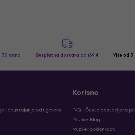
o 30 dana
Besplatna dostava
od 169 €
Više od 3
a
Korisno
je i odustajanja od ugovora
FAQ - Često postavljana pi
Muziker Blog
Muziker poklon-bon