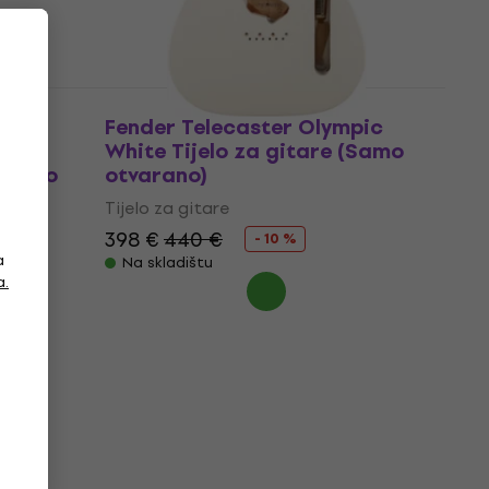
Fender Telecaster Olympic
or
White Tijelo za gitare (Samo
e (Kao
otvarano)
Tijelo za gitare
398 €
440 €
- 10 %
a
Na skladištu
a.