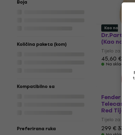
Boja
Kao novo
Dr.Parts TL 
(Kao novo)
Količina paketa (kom)
Tijelo za gitar
45,60 €
47,4
Na skladištu
t
Kompatibilno sa
Fender Delu
Telecaster
Red Tijelo 
Tijelo za gitar
299 €
330 €
Preferirana ruka
Na skladištu