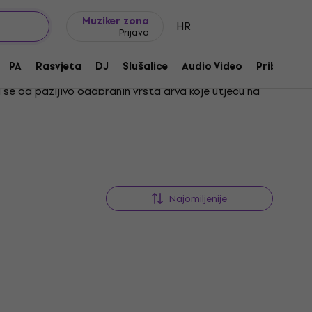
Ideje za poklon
FAQ
Muziker Blog
Muziker zona
HR
Prijava
PA
Rasvjeta
DJ
Slušalice
Audio Video
Pribor
ju se od pažljivo odabranih vrsta drva koje utječu na
ko se u ovoj kategoriji ne nalaze kompletni instrumenti
k podsjeća na svestranu električnu gitaru ili pak
onađite tijelo koje najbolje odgovara vašem glazbenom
Najomiljenije
HAPPY HOUR