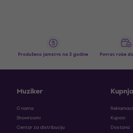
Produženo jamstvo na 3 godine
Povrat robe d
Muziker
Kupnj
O nama
Reklamaci
Showroomi
Kuponi
Centar za distribuciju
Dostava