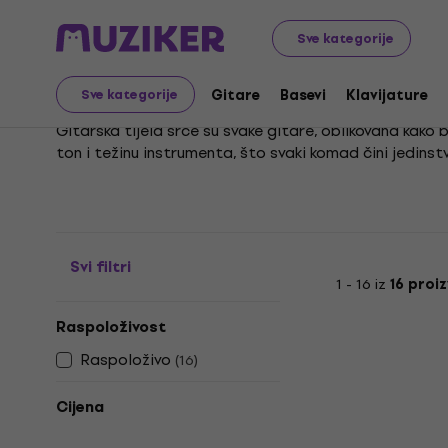
Glazbeni instrumenti
Gitare
Rezervni dijelovi za gitar
Sve kategorije
Tijela za gitare
Gitare
Basevi
Klavijature
Sve kategorije
Gitarska tijela srce su svake gitare, oblikovana kako 
ton i težinu instrumenta, što svaki komad čini jedins
Bez obzira na stil koji preferirate, tijelo gitare ključ
poznatih brendova kao što je esp, pravi odabir tijela 
tražite rezonanciju koju pruža akustična gitara, kod
izričaju.
Svi filtri
1 - 16 iz
16 proi
Raspoloživost
Raspoloživo
(
16
)
Cijena