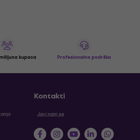
 milijuna kupaca
Profesionalna podrška
Kontakti
tanja
Javi nam se