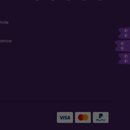
mile
ranice