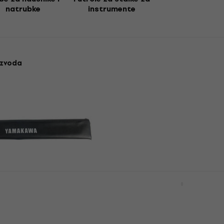
za puhački instrument" itd. Stoga, niti jedna od navedenih ključ
natrubke
instrumente
izvoda
B-S2 Zaštitna
Hohner FlexCase Futrola
uzdužnu flautu
harmoniku
ka za uzdužnu flautu
Futrola za harmoniku
4,8
/5