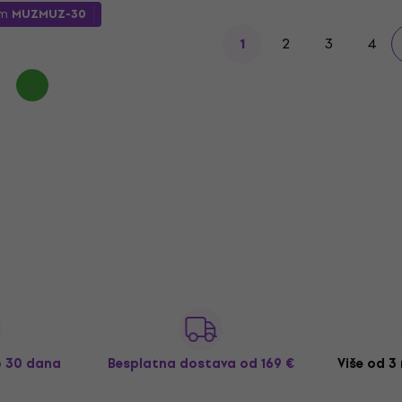
om
MUZMUZ-30
2
3
4
1
o 30 dana
Besplatna dostava
od 169 €
Više od 3