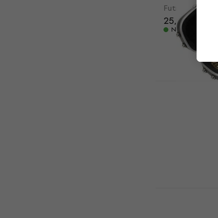
Futrola za har
25,30 €
Na skladištu
SKB Cases 1
Zaštitna na
Zaštitna navla
4
/5
147 €
Na skladištu
Hohner Har
Diatonic H
za harmoni