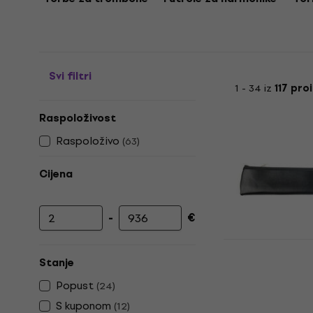
"futrola za klarinet", "torba za blok flautu", "kovčeg 
pre dychové nástroje".
{"keywordy": [none]}
Svi filtri
1 - 34 iz
117 pro
Raspoloživost
Raspoloživo
(
63
)
Cijena
-
€
Najniža cijena
Najviša cijena
Yamakawa R
navlaka za 
Stanje
Zaštitna navla
Popust
(
24
)
5
/5
S kuponom
(
12
)