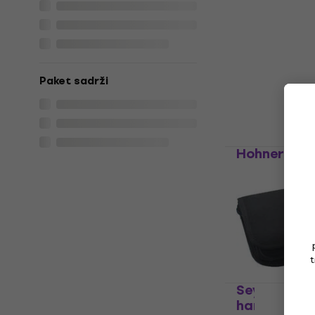
Latone LTSC
navlaka za
Zaštitna navla
5
/5
68,40 €
69,1
Paket sadrži
Na skladištu
Hohner Flex
harmoniku
Futrola za har
4,8
/5
67,58 €
s kod
98 €
t
Na skladištu
Seydel 9100
harmoniku