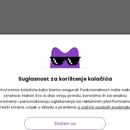
 V1 Zaštitna
BAM 3128S Classic Zašti
Na skladištu
 saksofon Black
navlaka za klarinet Bla
ka za saksofon
Zaštitna navlaka za klarinet
109 €
0 €
Na skladištu
Case Futrola za
Cascha HH 2297 Futrola
harmoniku
Suglasnost za korištenje kolačića
moniku
Futrola za harmoniku
14,70 €
Koristimo kolačiće kako bismo osigurali funkcionalnost naše web
Na skladištu
om
MUZMUZ-30
stranice. Nakon što si dao svoju privolu, koristimo ih za analizu
prometa i personalizaciju oglašavanja na reklamnim platformam
rećih strana, uvijek u skladu s pravilima
o zaštiti osobnih podatak
00 Futrola za
SKB Cases 1SKB-SC340 A
Količinski popust
Slažem se
Zaštitna navlaka za sa