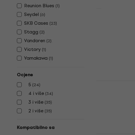
Reunion Blues
(
1
)
Seydel
(
6
)
Gator GL-T
SKB Cases
(
23
)
navlaka za
Stagg
(
2
)
Zaštitna navla
Vandoren
(
2
)
5
/5
89,80 €
Victory
(
1
)
Na skladištu
Yamakawa
(
1
)
Ocjene
Latone LTC 
5
(
24
)
za tubu Bla
4 i više
(
34
)
Zaštitna navla
3 i više
(
35
)
5
/5
2 i više
(
35
)
52 €
53,10 €
Na skladištu
Kompatibilno sa