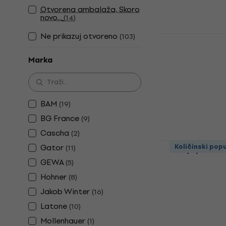
2,89 €
Otvorena ambalaža, Skoro
Na skladištu
novo...
(
14
)
Ne prikazuj otvoreno
(
103
)
Latone LCC 
navlaka za 
Marka
Zaštitna navlak
38,90 €
Na skladištu
BAM
(
19
)
BG France
(
9
)
Cascha
(
2
)
Latone LASC
Gator
Količinski pop
(
11
)
navlaka za
GEWA
(
5
)
Zaštitna navla
Hohner
(
8
)
5
/5
Jakob Winter
(
16
)
61,40 €
Na skladištu
Latone
(
10
)
Mollenhauer
(
1
)