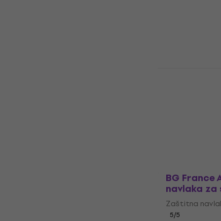
Futrola za har
44,60 €
Na skladištu
BAM PANTHE
Piccolo Cas
za poprečnu
Zaštitna navla
5
/5
462 €
Na skladištu
BG France 
navlaka za
Zaštitna navla
5
/5