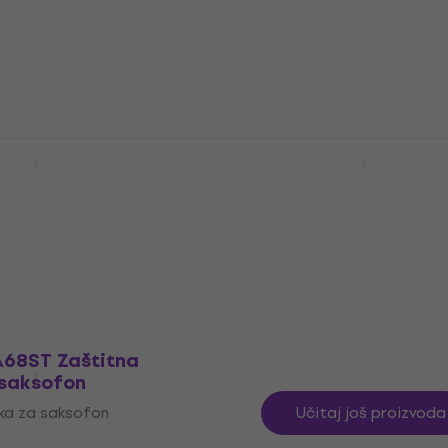
instrumente
moniku
Futrola za limene i puhačke in
4
/5
111 €
Na skladištu
R Hightech Flute +
BG France A68B Zaštitn
e Zaštitna navlaka
navlaka za saksofon
 flautu
Zaštitna navlaka za saksofon
ka za poprečnu flautu
5
/5
34,90 €
35,50 €
Na skladištu
A68ST Zaštitna
 saksofon
ka za saksofon
Učitaj još proizvoda