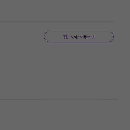
nih riječi ne odnosi se izravno na kategoriju "Puzdra
Najomiljenije
 za
Victory CC Zaštitna navlaka
za klarinet
Zaštitna navlaka za klarinet
4,9
/5