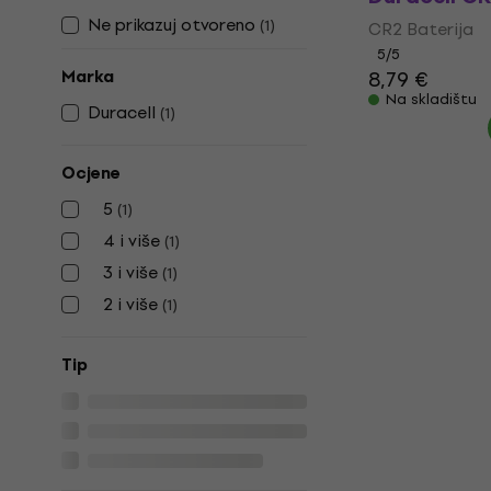
Ne prikazuj otvoreno
(
1
)
CR2 Baterija
5
/5
Marka
8,79 €
Na skladištu
Duracell
(
1
)
Ocjene
5
(
1
)
4 i više
(
1
)
3 i više
(
1
)
2 i više
(
1
)
Tip