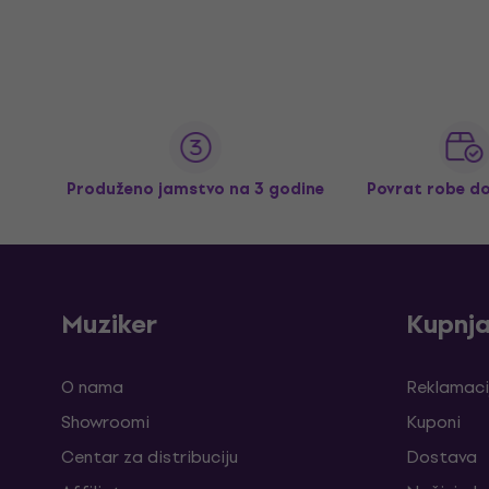
Produženo jamstvo na 3 godine
Povrat robe d
Muziker
Kupnj
O nama
Reklamaci
Showroomi
Kuponi
Centar za distribuciju
Dostava