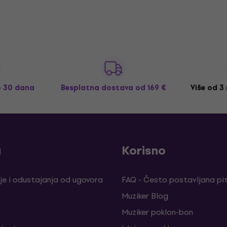
o 30 dana
Besplatna dostava
od 169 €
Više od 3
a
Korisno
je i odustajanja od ugovora
FAQ - Često postavljana pi
Muziker Blog
Muziker poklon-bon