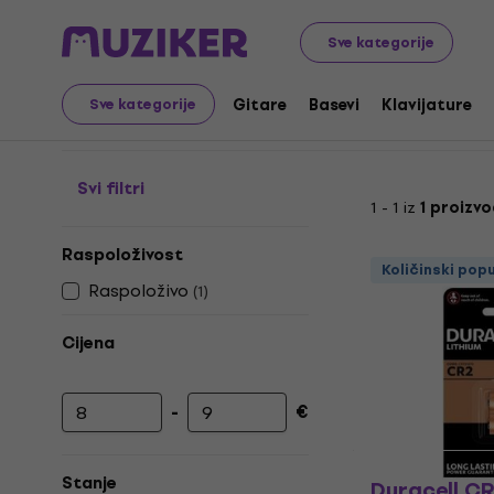
Audio Video Tech
Baterije
CR2 Baterije
Sve kategorije
CR2 Baterije
Gitare
Basevi
Klavijature
Sve kategorije
Svi filtri
1 - 1 iz
1 proizv
Raspoloživost
Količinski pop
Raspoloživo
(
1
)
Cijena
-
€
Najniža cijena
Najviša cijena
Stanje
Duracell CR