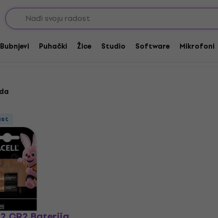
Bubnjevi
Puhački
Žice
Studio
Software
Mikrofoni
oda
ust
2 CR2 Baterija