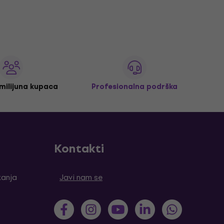
 milijuna kupaca
Profesionalna podrška
Kontakti
tanja
Javi nam se