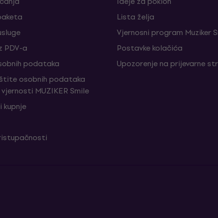
aćanja
Ideje za poklon
paketa
Lista želja
sluge
Vjernosni program Muziker S
z PDV-a
Postavke kolačića
sobnih podataka
Upozorenje na prijevarne st
aštite osobnih podataka
vjernosti MUZIKER Smile
i kupnje
ristupačnosti