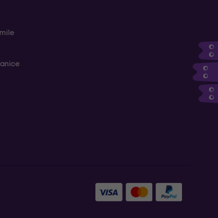
mile
ranice