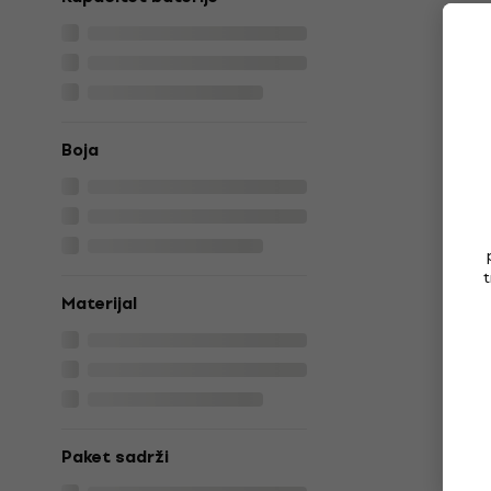
Boja
t
Materijal
Paket sadrži