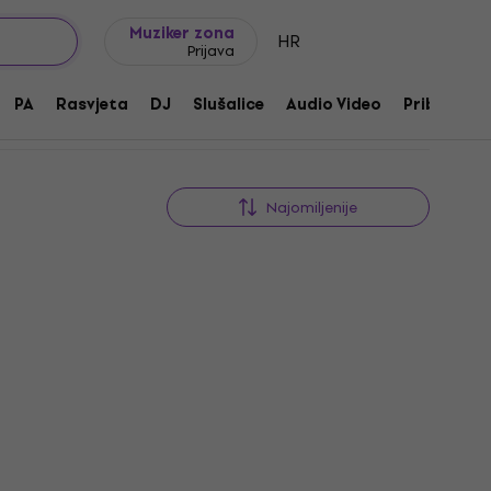
Ideje za poklon
FAQ
Muziker Blog
Muziker zona
HR
Prijava
PA
Rasvjeta
DJ
Slušalice
Audio Video
Pribor
Najomiljenije