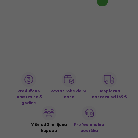
Produženo
Povrat robe do 30
Besplatna
jamstvo na 3
dana
dostava
od 169 €
godine
Više od 3 milijuna
Profesionalna
kupaca
podrška