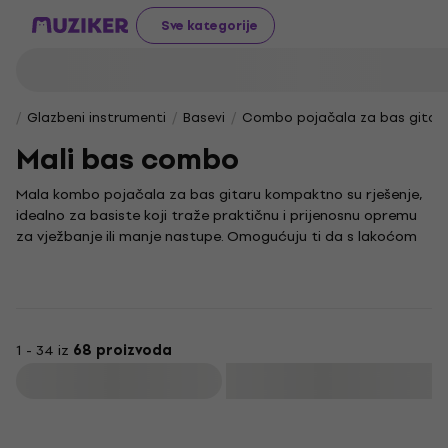
Sve kategorije
Glazbeni instrumenti
Basevi
Combo pojačala za bas gitar
Mali bas combo
Mala kombo pojačala za bas gitaru kompaktno su rješenje,
idealno za basiste koji traže praktičnu i prijenosnu opremu
za vježbanje ili manje nastupe. Omogućuju ti da s lakoćom
oblikuješ zvuk i postigneš kvalitetan ton, bez potrebe za
velikom i teškom opremom.
Uz ovakvo pojačalo možeš uživati u jasnom i definiranom
zvuku, savršeno prilagođenom specifičnostima bas gitare,
što ga čini odličnim izborom za različite glazbene stilove i
1 - 34 iz
68 proizvoda
situacije. Njegova jednostavnost i funkcionalnost dopuštaju
Filtrirati
ti da se u potpunosti usredotočiš na sviranje i usavršavanje
svoje tehnike.