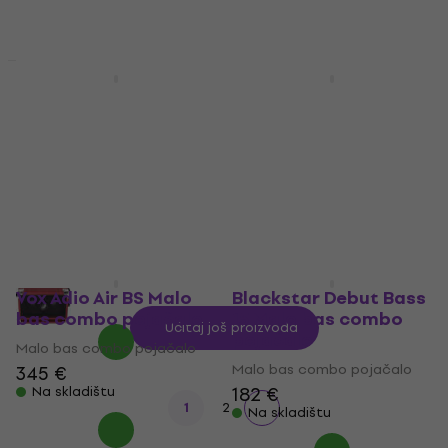
HAPPY HOUR
HAPPY HOUR
Phil Jones Bass BG-
Laney LX15B BK Malo
120 Bass Cub Pro
bas combo pojačalo
Black Malo bas
Malo bas combo pojačalo
combo pojačalo
3
/5
Malo bas combo pojačalo
112 €
Na skladištu
4
/5
798 €
829 €
Na skladištu
Vox Adio Air BS Malo
Blackstar Debut Bass
bas combo pojačalo
15 Malo bas combo
Učitaj još proizvoda
pojačalo
Malo bas combo pojačalo
Malo bas combo pojačalo
345 €
182 €
Na skladištu
1
2
Na skladištu