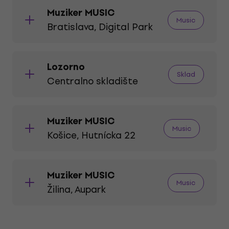
Muziker MUSIC
Music
Bratislava, Digital Park
Lozorno
Sklad
Centralno skladište
Muziker MUSIC
Music
Košice, Hutnícka 22
Muziker MUSIC
Music
Žilina, Aupark
Digital Park, Einsteinova 3817/19,
851 01 Bratislava
Prikaži kartu