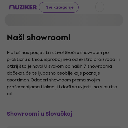
Sve kategorije
Naši showroomi
Možeš nas posjetiti i uživo! Skoči u showroom po
praktičnu sitnicu, isprobaj neki od ekstra proizvoda ili
otkrij što je novo! U svakom od naših 7 showrooma
dočekat će te ljubazno osoblje koje poznaje
asortiman. Odaberi showroom prema svojim
preferencijama i lokaciji i dođi se uvjeriti na vlastite
oči.
Showroomi u Slovačkoj