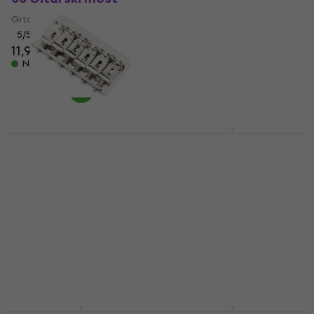
Gitarski most
Gitarski most
5
/5
4,2
/5
11,90 €
7,35 €
s kodom
MUZMUZ-
Na skladištu
15
8,90 €
Na skladištu
Fender 6-Saddle
Gotoh GE101A-N
Hardtail
Nickel Gitarski most
Classic/Standard
Gitarski most
Series Gitarski most
4,9
/5
Gitarski most
40 €
Na skladištu
5
/5
24,10 €
Na skladištu