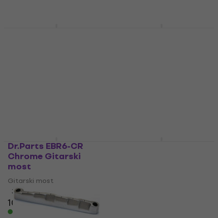
138 €
Na skladištu
Graphtech PQ-9400-
Graphtech PQ-9125-
00 Gitarski most
00 Gitarski most
Gitarski most
Gitarski most
4,5
/5
4,9
/5
15,90 €
12,79 €
s kodom
Na skladištu
MUZMUZ-5
13,90 €
Na skladištu
Dr.Parts EBR6-CR
Graphtech PQ-9110-
Chrome Gitarski
C0 Gitarski most
most
Gitarski most
Gitarski most
4,8
/5
3,4
/5
11,90 €
s kodom
MUZMUZ-
10,90 €
15
Na skladištu
14 €