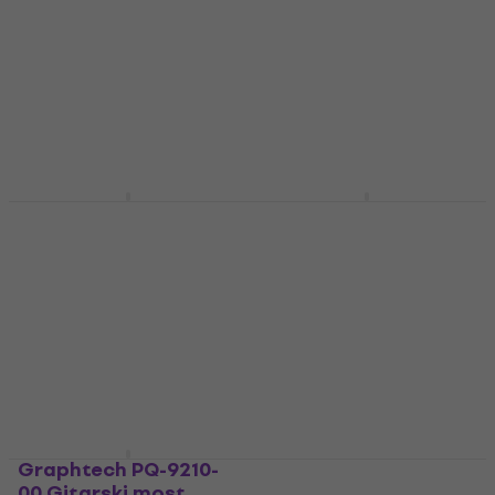
most
Gitarski most
Gitarski most
4,3
/5
16,90 €
5
/5
49 €
Na skladištu
Na skladištu
Gotoh GE103B-GG
Gotoh GE101Z-GG
Gold Gitarski most
Gold Gitarski most
Gitarski most
Gitarski most
4,8
/5
5
/5
35 €
37,80 €
24,21 €
s kodom
Na skladištu
MUZMUZ-10
26,90 €
Na skladištu
Graphtech PQ-9210-
Hosco HSB-ST1
00 Gitarski most
Gitarski most