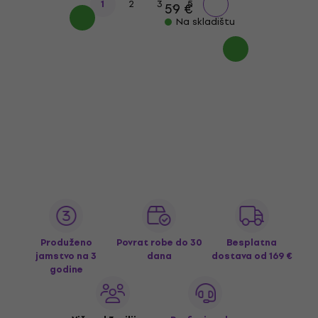
...
1
2
3
5
59 €
Na skladištu
Produženo
Povrat robe do 30
Besplatna
jamstvo na 3
dana
dostava
od 169 €
godine