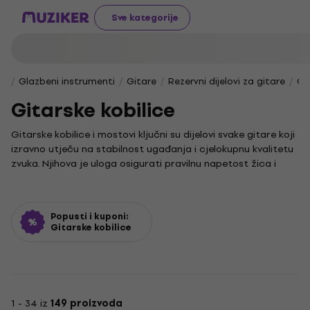
Sve kategorije
Glazbeni instrumenti
Gitare
Rezervni dijelovi za gitare
Gi
Gitarske kobilice
Gitarske kobilice i mostovi ključni su dijelovi svake gitare koji
izravno utječu na stabilnost ugađanja i cjelokupnu kvalitetu
zvuka. Njihova je uloga osigurati pravilnu napetost žica i
učinkovito prenijeti vibracije na tijelo instrumenta, što je
presudno za postizanje rezonantnog i bogatog tona.
Poseban dodatak koji može obogatiti svirku je tremolo,
Popusti i kuponi:
sustav koji omogućuje stvaranje vibrato efekata i
Gitarske kobilice
dinamičkih varijacija. U svijetu glazbe, tremolo se često
koristi kao sredstvo za izražavanje emocija i kreiranje
posebne atmosfere u izvedbi.
1 - 34 iz
149 proizvoda