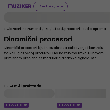
Sve kategorije
Glazbeni instrumenti
PA
Efekti, procesori i audio oprema
Dinamični procesori
Dinamički procesori ključni su alati za oblikovanje i kontrolu
zvuka u glazbenoj produkciji i na nastupima uživo. Njihovom
primjenom precizno se modificira dinamika signala, što
omogućuje postizanje željenog zvučnog karaktera i
izražajnosti u svakom glazbenom žanru.
Ovi se uređaji često koriste u studijima i na pozornicama
kako bi se poboljšala kvaliteta zvuka i osigurala
konzistentnost izvedbe. Molim vas, dostavite ključne riječi za
1 - 34 iz
41 proizvoda
procjenu. Trenutno ih nema u upitu.
Filtrirati
HAPPY HOUR
HAPPY HOUR