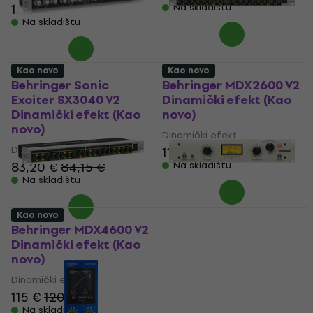
1.029 €
1.049 €
Na skladištu
Na skladištu
Kao novo
Kao novo
Behringer Sonic
Behringer MDX2600 V2
Exciter SX3040 V2
Dinamički efekt (Kao
Dinamički efekt (Kao
novo)
novo)
Dinamički efekt
Dinamički efekt
114 €
115,83 €
83,20 €
84,15 €
Na skladištu
Na skladištu
Kao novo
Behringer MDX4600 V2
Klark Teknik 2A-KT
Dinamički efekt (Kao
Dinamički efekt (Kao
novo)
novo)
Dinamički efekt
Dinamički efekt
115 €
120,78 €
315 €
329,67 €
- 4 %
Na skladištu
Na skladištu