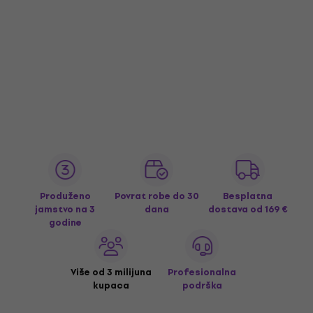
Produženo
Povrat robe do 30
Besplatna
jamstvo na 3
dana
dostava
od 169 €
godine
Više od 3 milijuna
Profesionalna
kupaca
podrška