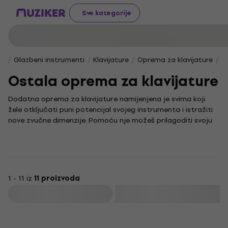
Sve kategorije
Glazbeni instrumenti
Klavijature
Oprema za klavijature
O
Ostala oprema za klavijature
Dodatna oprema za klavijature namijenjena je svima koji
žele otključati puni potencijal svojeg instrumenta i istražiti
nove zvučne dimenzije. Pomoću nje možeš prilagoditi svoju
klavijaturu vlastitim potrebama i stilu sviranja, bez obzira na
to jesi li početnik ili iskusni glazbenik.
U ovoj kategoriji pronaći ćeš širok izbor dodataka za
povezivanje, kontrolu i proširenje funkcionalnosti tvojih
klavijatura. Od uređaja za MIDI povezivanje i dodatnih
1 - 11 iz
11 proizvoda
kontrolera do drugih ključnih elemenata, ova oprema
Filtrirati
pomoći će ti u stvaranju bogatijeg i izražajnijeg zvuka te
podići tvoju izvedbu i kreativni izraz na novu razinu.