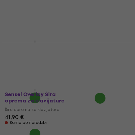
(Kao novo)
klavijature
Šira oprema za klavijature
Šira oprema za klavijature
49,70 €
5,10 €
62,27 €
- 20 %
Na putu
Na skladištu
Studiologic SL
Sequential Prophet
Mixface Šira oprema
Rev2 Expander Kit
za klavijature
Šira oprema za
klavijature
Šira oprema za klavijature
Šira oprema za klavijature
5
/5
229 €
791 €
Na zalihi kod dobavljača
Na zalihi kod dobavljača
Sensel Overlay Šira
oprema za klavijature
Šira oprema za klavijature
41,90 €
Samo po narudžbi