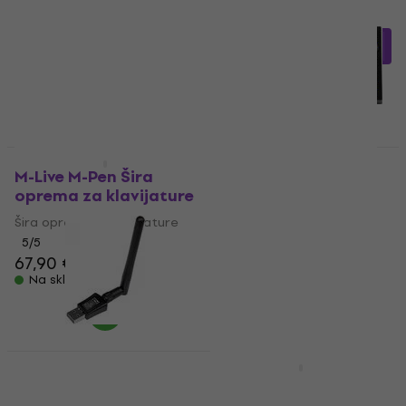
za klavijature
5
/5
Šira oprema za klavijature
54,10 €
s kodom
MUZMUZ-10
5
/5
102 €
109 €
62,90 €
Na skladištu
Na skladištu
Kao novo
Novo
M-Live M-Pen Šira
Studiologic SL
oprema za klavijature
Mixface Šira oprema
za klavijature (Kao
Šira oprema za klavijature
novo)
5
/5
67,90 €
68,80 €
Šira oprema za klavijature
Na skladištu
178 €
193 €
- 8 %
Na skladištu
M-Live M-Pen 2 Šira
Teenage Engineering
oprema za klavijature
EP peg Šira oprema za