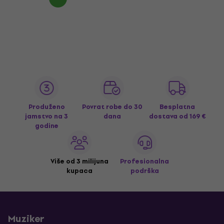
Produženo
Povrat robe do 30
Besplatna
jamstvo na 3
dana
dostava
od 169 €
godine
Više od 3 milijuna
Profesionalna
kupaca
podrška
Muziker