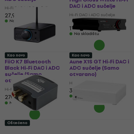
DAC i ADC sučelje
Hi-Fi DAC i ADC sučelje
27,90 €
Hi-Fi DAC i ADC sučelje
Na skladištu
5
/5
119 €
Na skladištu
Kao novo
Kao novo
FiiO K7 Bluetooth
Aune X1S GT Hi-Fi DAC i
Black Hi-Fi DAC i ADC
ADC sučelje (Samo
sučelje (Samo
otvarano)
otvarano)
Hi-Fi DAC i ADC sučelje
Hi-Fi DAC i ADC sučelje
328 €
334,62 €
270 €
297 €
Na skladištu
- 9 %
Na skladištu
Oštećeno
Veles-X DAC nOne
Pro-Ject DAC Box E