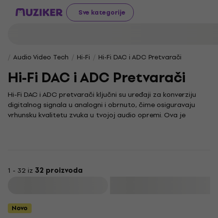
Sve kategorije
Audio Video Tech
Hi-Fi
Hi-Fi DAC i ADC Pretvarači
Hi-Fi DAC i ADC Pretvarači
Hi-Fi DAC i ADC pretvarači ključni su uređaji za konverziju
digitalnog signala u analogni i obrnuto, čime osiguravaju
vrhunsku kvalitetu zvuka u tvojoj audio opremi. Ova je
kategorija namijenjena svima koji traže prirodan i čist zvuk
bez gubitaka, bilo da je riječ o kućnim audio sustavima ili
profesionalnom studijskom okruženju.
U svijetu audio tehnologije, topping je poznat kao
proizvođač koji jamči izvrsne performanse i pouzdanost,
1 - 32 iz
32 proizvoda
pomažući ti da maksimalno iskoristiš svoj audio sustav. Ovi
Filtrirati
digitalno-analogni konverteri omogućuju iznimno preciznu
reprodukciju zvuka, što je ključno za audiofile i glazbene
Novo
entuzijaste koji cijene svaki detalj i prirodnost zvučne slike.