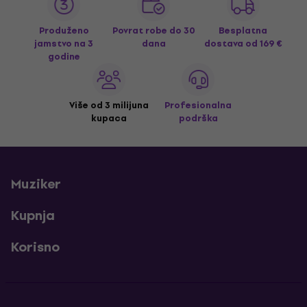
Produženo
Povrat robe do 30
Besplatna
jamstvo na 3
dana
dostava
od 169 €
godine
Više od 3 milijuna
Profesionalna
kupaca
podrška
Muziker
Kupnja
Korisno