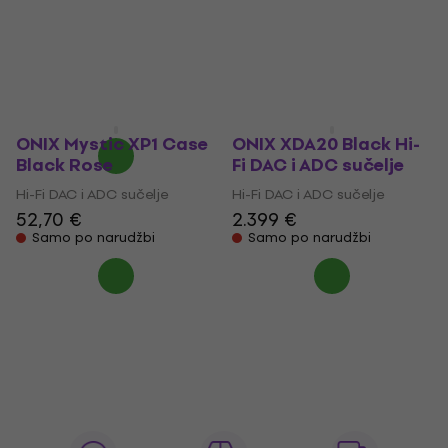
Bluetooth Silver Hi-Fi
Fi DAC i ADC sučelje
DAC i ADC sučelje
Hi-Fi DAC i ADC sučelje
Hi-Fi DAC i ADC sučelje
1.339 €
5
/5
Samo po narudžbi
348 €
Na zalihi kod dobavljača
ONIX Mystic XP1 Case
ONIX XDA20 Black Hi-
Black Rose
Fi DAC i ADC sučelje
Hi-Fi DAC i ADC sučelje
Hi-Fi DAC i ADC sučelje
52,70 €
2.399 €
Samo po narudžbi
Samo po narudžbi