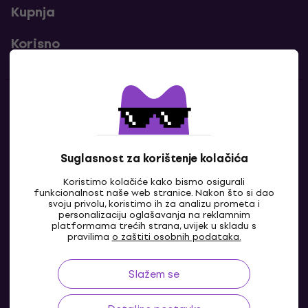
Kupnja
Korisno
Kontakti
Javi nam se
Suglasnost za korištenje kolačića
Koristimo kolačiće kako bismo osigurali
funkcionalnost naše web stranice. Nakon što si dao
svoju privolu, koristimo ih za analizu prometa i
personalizaciju oglašavanja na reklamnim
platformama trećih strana, uvijek u skladu s
pravilima
o zaštiti osobnih podataka.
Slažem se
HR