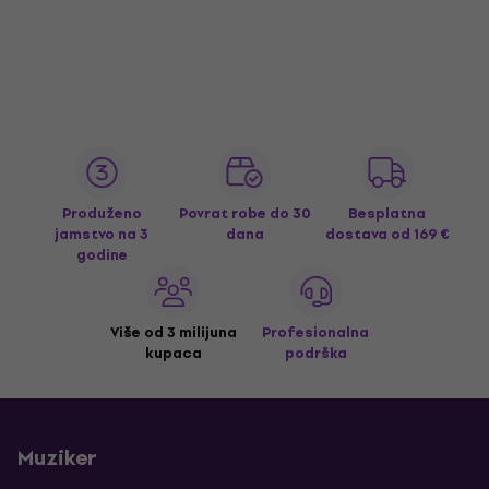
Produženo
Povrat robe do 30
Besplatna
jamstvo na 3
dana
dostava
od 169 €
godine
Više od 3 milijuna
Profesionalna
kupaca
podrška
Muziker