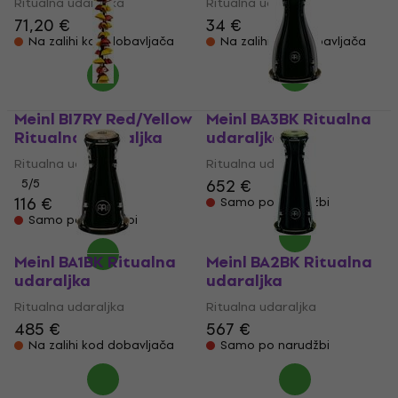
Ritualna udaraljka
Ritualna udaraljka
71,20 €
34 €
Na zalihi kod dobavljača
Na zalihi kod dobavljača
Meinl BI7RY Red/Yellow
Meinl BA3BK Ritualna
Ritualna udaraljka
udaraljka
Ritualna udaraljka
Ritualna udaraljka
652 €
5
/5
116 €
Samo po narudžbi
Samo po narudžbi
Meinl BA1BK Ritualna
Meinl BA2BK Ritualna
udaraljka
udaraljka
Ritualna udaraljka
Ritualna udaraljka
485 €
567 €
Na zalihi kod dobavljača
Samo po narudžbi