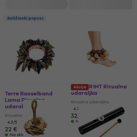
Filtrirati
Količinski popust
Meinl FR1NT Ritualna
Akcija
udaraljka
Terre Rasselband
Lama Ritualna
Ritualna udaraljka
udaraljka
4,7
/5
32,60 €
Ritualna udaraljka
Na skladištu
4,3
/5
22 €
Na skladištu