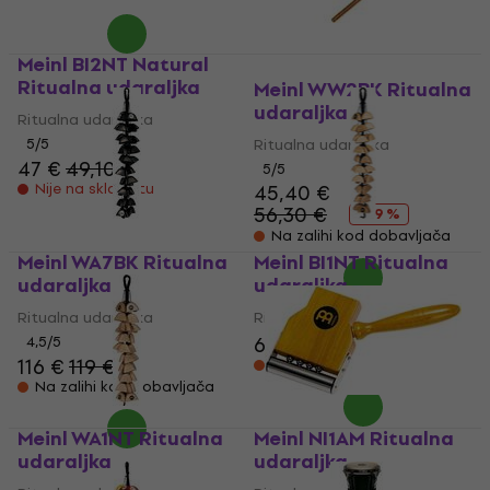
Meinl BI2NT Natural
Ritualna udaraljka
Meinl WW2BK Ritualna
udaraljka
Ritualna udaraljka
5
/5
Ritualna udaraljka
47 €
49,10 €
5
/5
Nije na skladištu
45,40 €
56,30 €
- 19 %
Na zalihi kod dobavljača
Meinl WA7BK Ritualna
Meinl BI1NT Ritualna
udaraljka
udaraljka
Ritualna udaraljka
Ritualna udaraljka
66 €
68,80 €
4,5
/5
116 €
119 €
Na zalihi kod dobavljača
Na zalihi kod dobavljača
Meinl WA1NT Ritualna
Meinl NI1AM Ritualna
udaraljka
udaraljka