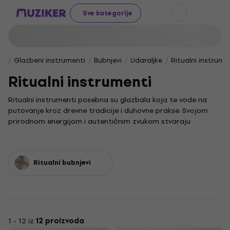
Sve kategorije
Glazbeni instrumenti
Bubnjevi
Udaraljke
Ritualni instrume
Ritualni instrumenti
Ritualni instrumenti posebna su glazbala koja te vode na
putovanje kroz drevne tradicije i duhovne prakse. Svojom
prirodnom energijom i autentičnim zvukom stvaraju
atmosferu koja potiče povezivanje s unutarnjim mirom i
produbljuje ritualna iskustva.
Ritualni bubnjevi srce su mnogih ceremonija, a njihov ritam
Ritualni bubnjevi
pulsira kroz prostor i vrijeme. Ovi su instrumenti često
izrađeni od prirodnih materijala, što im daje jedinstvenu
toplinu i dubinu zvuka. Prepusti se njihovoj vibraciji i otkrij
kako ti zvuk ritualnog bubnja može pomoći u meditaciji ili
stvaranju posebnog ambijenta.
1 - 12 iz
12 proizvoda