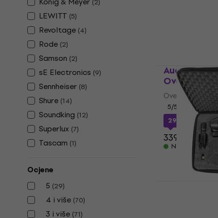
Konig & Meyer
(
2
)
4,6
/5
14,60 €
LEWITT
(
5
)
Na skladištu
Revoltage
(
4
)
Rode
(
2
)
Samson
(
2
)
Audio-Techn
sE Electronics
(
9
)
Overhead m
Sennheiser
(
8
)
Overhead mikr
Shure
(
14
)
5
/5
Soundking
(
12
)
298 €
s kodom
Superlux
(
7
)
339 €
Tascam
(
1
)
Na skladištu
Ocjene
Shure PGAD
5
(
29
)
mikrofona 
4 i više
(
70
)
Set mikrofona 
3 i više
(
71
)