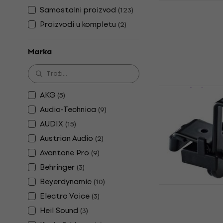
AKG Drum Se
Samostalni proizvod
(
123
)
mikrofona 
Proizvodi u kompletu
(
2
)
Set mikrofona 
5
/5
Marka
397 €
Na skladištu
Sennheiser 
AKG
(
5
)
mikrofona 
Audio-Technica
(
9
)
Set mikrofona 
AUDIX
(
15
)
5
/5
Austrian Audio
389 €
402 €
(
2
)
Na skladištu
Avantone Pro
(
9
)
Behringer
(
3
)
Beyerdynamic
(
10
)
Konig & Me
Electro Voice
(
3
)
mikrofon
Heil Sound
(
3
)
Držač za mikr