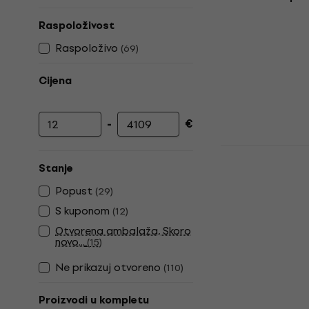
Raspoloživost
Raspoloživo
(
69
)
Cijena
-
€
Najniža cijena
Najviša cijena
Behringer 
mikrofona 
Stanje
Set mikrofona 
Popust
(
29
)
4,7
/5
S kuponom
(
12
)
116 €
Otvorena ambalaža, Skoro
Na skladištu
novo...
(
15
)
Ne prikazuj otvoreno
(
110
)
Proizvodi u kompletu