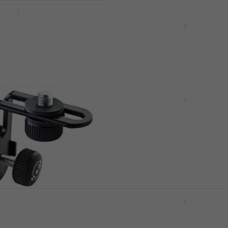
t Session 1 Set
za bubnjeve
Revoltage DM-200 Set
mikrofona za bubnjeve
za bubnjeve
Set mikrofona za bubnjeve
4
/5
89 €
Na skladištu
E604 3P Set
Superlux DRK K5C2 Set
za bubnjeve
mikrofona za bubnjeve
za bubnjeve
Set mikrofona za bubnjeve
4,7
/5
205 €
Na skladištu
yer 24030 Držač za
AKG D112 MKII Mikrofon 
bubanj
ofon
Mikrofon za bas bubanj