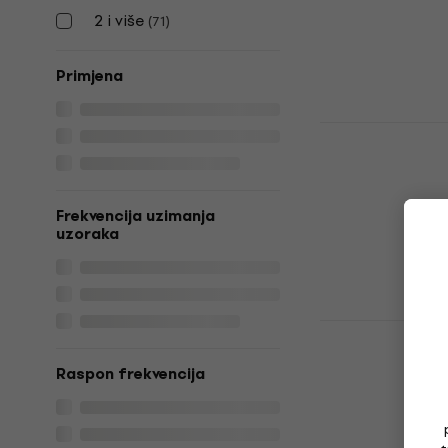
5
/5
2 i više
(
71
)
576 €
Na skladištu
Primjena
AUDIX FP7 
bubnjeve
Set mikrofona 
5
/5
Frekvencija uzimanja
495 €
uzoraka
Na skladištu
Samson DK7
za bubnjeve
Raspon frekvencija
Set mikrofona 
322 €
Na skladištu