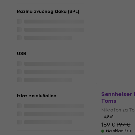
22,53 €
s kod
Razina zvučnog tlaka (SPL)
23,90 €
Na skladištu
Akcija
Audio-Tech
Mikrofon z
Mikrofon za T
USB
5
/5
161 €
Na skladištu
Sennheiser
Izlaz za slušalice
Toms
Mikrofon za T
4,8
/5
189 €
197 €
Na skladištu