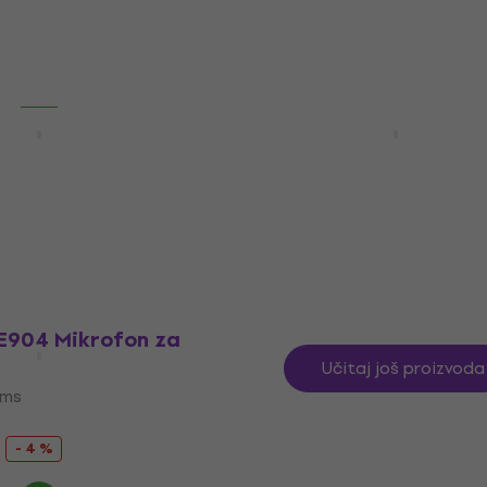
195 €
209 €
- 7 %
om
MUZMUZ-5
Na skladištu
nica ATM230
Shure Nexadyne 6 Mikro
a Toms
Toms
oms
Mikrofon za Toms
5
/5
666 €
Na skladištu
 E904 Mikrofon za
Učitaj još proizvoda
oms
- 4 %