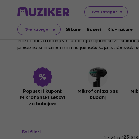
Glazbeni instrumenti
Mikrofoni
Mikrofoni za bubnjeve
Sve kategorije
Mikrofoni za bubnjeve i
Gitare
Basevi
Klavijature
Sve kategorije
Mikrofoni za bubnjeve i udaraljke ključni su za snimanj
precizno snimanje i iznimnu jasnoću koja ističe svaki u
U našoj ponudi pronaći ćeš različite vrste mikrofon
svaki element tvog seta, od bas bubnja do činela, zvu
Odabir pravog mikrofona za bubnjeve i udaraljke presud
neovisno o tome snimaš li u studiju ili nastupaš uživo.
Popusti i kuponi:
Mikrofoni za bas
Mik
Mikrofonski setovi
bubanj
za bubnjeve
Svi filtri
1 - 34 iz
125 pr