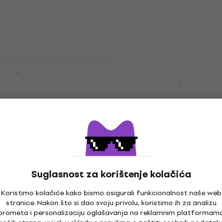
4,6
/5
155 €
Na skladištu
Set mikrofona za
Shure A50D Držač za mi
za bubnjeve
Držač za mikrofon
4,6
/5
31,50 €
Na skladištu
07 Set mikrofona
Superlux DRK A5C2 Set
Suglasnost za korištenje kolačića
mikrofona za bubnjeve
za bubnjeve
Set mikrofona za bubnjeve
Koristimo kolačiće kako bismo osigurali funkcionalnost naše web
4,7
/5
stranice. Nakon što si dao svoju privolu, koristimo ih za analizu
128 €
prometa i personalizaciju oglašavanja na reklamnim platformam
Na skladištu