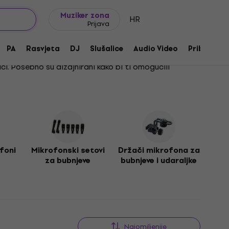
Ideje za poklon
FAQ
Muziker Blog
Muziker zona
HR
Prijava
PA
Rasvjeta
DJ
Slušalice
Audio Video
Pribor
ici. Posebno su dizajnirani kako bi ti omogućili
tilu i potrebama. Kvalitetan mikrofon osigurava da
unskoj kvaliteti koju ti pružaju naši proizvodi,
foni
Mikrofonski setovi
Držači mikrofona za
za bubnjeve
bubnjeve i udaraljke
Najomiljenije