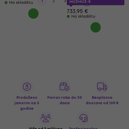
1
2
3
4
MUZMUZ-5
Na skladištu
733,95 €
Na skladištu
Produženo
Povrat robe do 30
Besplatna
jamstvo na 3
dana
dostava
od 169 €
godine
Više od 3 milijuna
Profesionalna