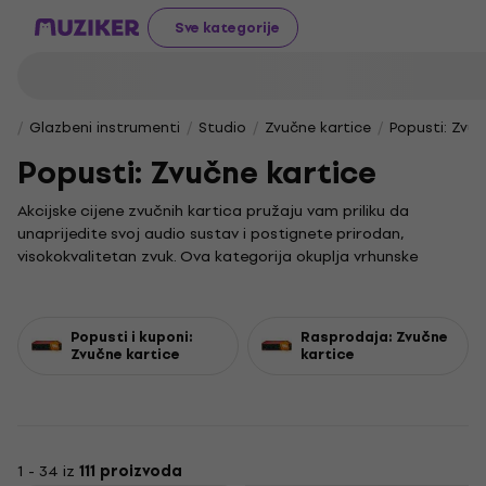
Sve kategorije
Glazbeni instrumenti
Studio
Zvučne kartice
Popusti: Zvuč
Popusti: Zvučne kartice
Akcijske cijene zvučnih kartica pružaju vam priliku da
unaprijedite svoj audio sustav i postignete prirodan,
visokokvalitetan zvuk. Ova kategorija okuplja vrhunske
zvučne kartice, ključne za preciznu reprodukciju i snimanje
zvuka, neovisno o tome jeste li glazbenik, producent ili audio
entuzijast.
Popusti i kuponi:
Rasprodaja: Zvučne
Kvalitetan audio interface omogućuje jednostavno
Zvučne kartice
kartice
povezivanje instrumenata i mikrofona s računalom, dajući
vam potpunu kontrolu nad kvalitetom zvuka. U ponudi ćete
pronaći i modele USB zvučnih kartica, idealne za terensku
upotrebu i studijsko snimanje zahvaljujući jednostavnoj
instalaciji i pouzdanom radu. Svaka zvučna kartica iz naše
1 - 34 iz
111 proizvoda