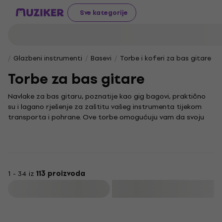
Sve kategorije
Glazbeni instrumenti
Basevi
Torbe i koferi za bas gitare
Torbe za bas gitare
Navlake za bas gitaru, poznatije kao gig bagovi, praktično
su i lagano rješenje za zaštitu vašeg instrumenta tijekom
transporta i pohrane. Ove torbe omogućuju vam da svoju
bas gitaru nosite sigurno i bezbrižno, bilo da idete na probe,
nastupe ili putovanja.
Budući da je bas gitara temeljni instrument u mnogim
glazbenim žanrovima, njezina je zaštita ključna kako bi zvuk
ostao besprijekoran. Zato su naše torbe dizajnirane da budu
1 - 34 iz
113 proizvoda
udobne za nošenje i jednostavne za upotrebu, pružajući vam
Filtrirati
praktičnost i sigurnost u svakom trenutku.