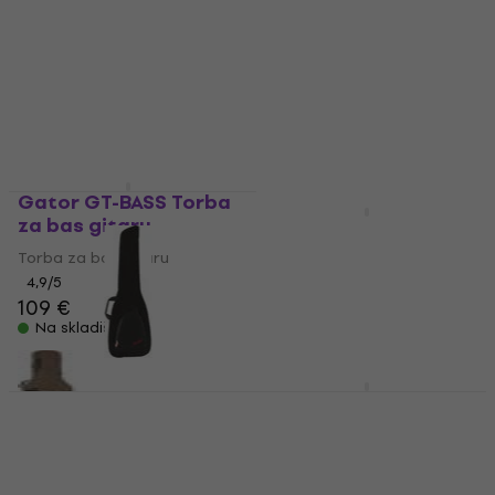
Torba za bas gitaru
5
/5
32,90 €
33,80 €
4,6
/5
33 €
Na skladištu
Na skladištu
Gator GT-BASS Torba
za bas gitaru
CNB CB1880B Torba
za bas gitaru
Torba za bas gitaru
4,9
/5
Torba za bas gitaru
109 €
5
/5
Na skladištu
63 €
Na skladištu
Fender FB610 Torba za
Fender FB1225 Torba
bas gitaru
za bas gitaru
Torba za bas gitaru
Torba za bas gitaru
4,8
/5
4,8
/5