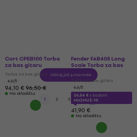
gitaru
Torba za bas gitaru
162 €
Torba za bas gitaru
Na skladištu
4,7
/5
187 €
Na skladištu
Cort CPEB100 Torba
Fender FAB405 Long
za bas gitaru
Scale Torba za bas
gitaru
Torba za bas gitaru
Učitaj još proizvoda
Torba za bas gitaru
4,6
/5
94,10 €
96,50 €
4,6
/5
Na skladištu
36,54 €
s kodom
1
2
3
4
MUZMUZ-10
41,90 €
Na skladištu