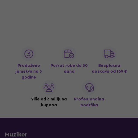
Produženo
Povrat robe do 30
Besplatna
jamstvo na 3
dana
dostava
od 169 €
godine
Više od 3 milijuna
Profesionalna
kupaca
podrška
Muziker