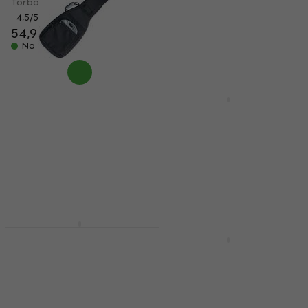
Torba za bas gitaru
Torba za bas gitaru
4,5
/5
4,8
/5
54,90 €
17,60 €
Na skladištu
Na skladištu
CNB BGB1280 Torba
HAPPY HOUR
za bas gitaru
Gator GB-4G-BASS
Torba za bas gitaru
Torba za bas gitaru
4,9
/5
Torba za bas gitaru
32,90 €
5
/5
Na skladištu
51,30 €
Na skladištu
Gator Icon Take Two
G-ICONTTBASS Torba
Fender FBSS-610 Torba
za bas gitaru
za bas gitaru
Torba za bas gitaru
Torba za bas gitaru
199 €
202 €
4,3
/5