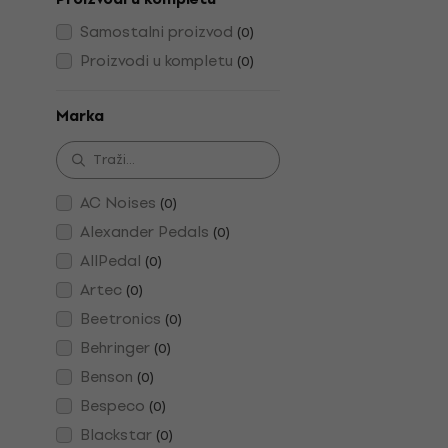
Samostalni proizvod
(
0
)
Proizvodi u kompletu
(
0
)
Marka
AC Noises
(
0
)
Alexander Pedals
(
0
)
AllPedal
(
0
)
Artec
(
0
)
Beetronics
(
0
)
Behringer
(
0
)
Benson
(
0
)
Bespeco
(
0
)
Blackstar
(
0
)