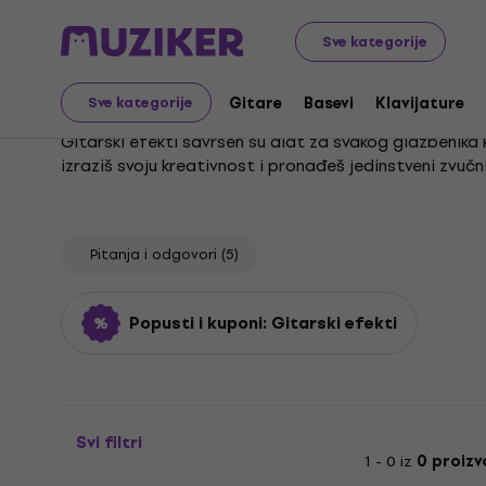
Glazbeni instrumenti
Gitare
Gitarski efekti
Gitarski
Sve kategorije
Gitarski efekti - svi t
Gitare
Basevi
Klavijature
Sve kategorije
Gitarski efekti savršen su alat za svakog glazbenika
izraziš svoju kreativnost i pronađeš jedinstveni zvučni p
Za postizanje željenog zvuka ključna je prava oprema
modulacija i moćnih distorzija. Uživaj u sviranju i ist
Pitanja i odgovori
(5)
Popusti i kuponi: Gitarski efekti
Svi filtri
1 - 0 iz
0 proiz