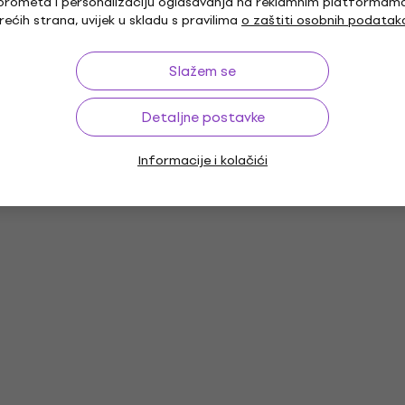
prometa i personalizaciju oglašavanja na reklamnim platformam
rećih strana, uvijek u skladu s pravilima
o zaštiti osobnih podatak
Slažem se
Detaljne postavke
Informacije i kolačići