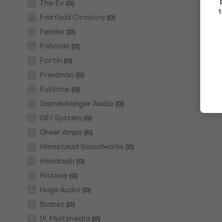
The Ex
(
0
)
t
Fairfield Circuitry
(
0
)
Fender
(
0
)
Fishman
(
0
)
Fortin
(
0
)
Friedman
(
0
)
Fulltone
(
0
)
Gamechanger Audio
(
0
)
GFI System
(
0
)
Greer Amps
(
0
)
Hamstead Soundworks
(
0
)
Headrush
(
0
)
Hotone
(
0
)
Huge Audio
(
0
)
Ibanez
(
0
)
IK Multimedia
(
0
)