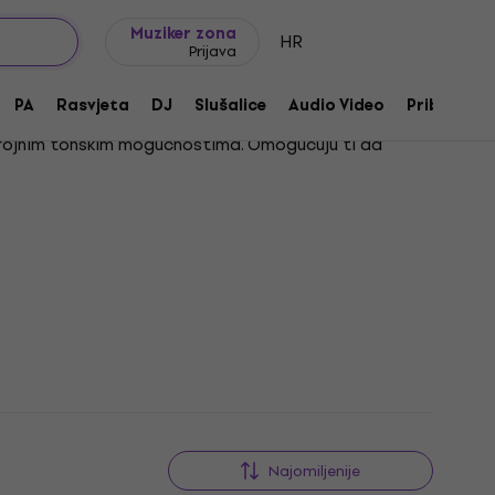
Ideje za poklon
FAQ
Muziker Blog
Muziker zona
HR
Prijava
PA
Rasvjeta
DJ
Slušalice
Audio Video
Pribor
ezbrojnim tonskim mogućnostima. Omogućuju ti da
je tona, od suptilnog pojačanja do kompleksnih
ta.
Najomiljenije