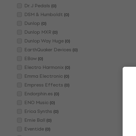
Dr. J Pedals
(
0
)
DSM & Humboldt
(
0
)
Dunlop
(
0
)
Dunlop MXR
(
0
)
Dunlop Way Huge
(
0
)
EarthQuaker Devices
(
0
)
EBow
(
0
)
Electro Harmonix
(
0
)
Emma Electronic
(
0
)
Empress Effects
(
0
)
Endorphin.es
(
0
)
ENO Music
(
0
)
Erica Synths
(
0
)
Ernie Ball
(
0
)
Eventide
(
0
)