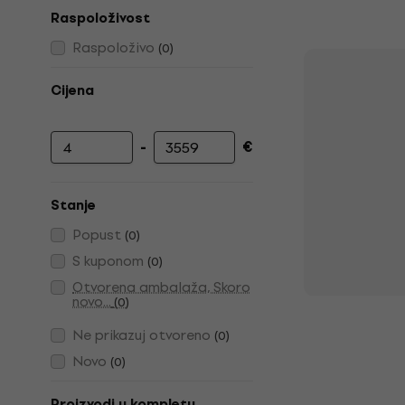
Raspoloživost
Raspoloživo
(
0
)
Cijena
-
€
Najniža cijena
Najviša cijena
Stanje
Popust
(
0
)
S kuponom
(
0
)
Otvorena ambalaža, Skoro
novo...
(
0
)
Ne prikazuj otvoreno
(
0
)
Novo
(
0
)
Proizvodi u kompletu