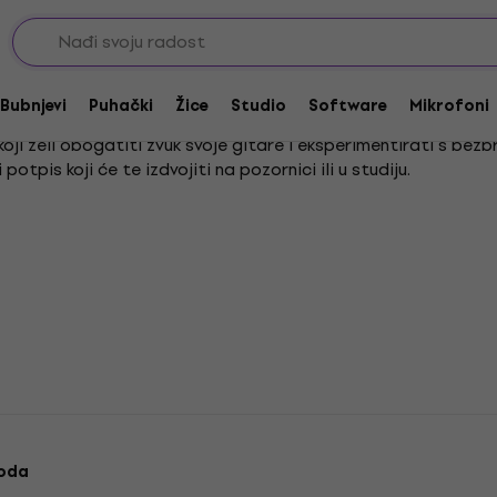
 efekti - svi tipovi
ipovi, Meshuggah
Bubnjevi
Puhački
Žice
Studio
Software
Mikrofoni
 koji želi obogatiti zvuk svoje gitare i eksperimentirati s b
otpis koji će te izdvojiti na pozornici ili u studiju.
. Ovi efekti pružaju ti širok spektar mogućnosti za oblikovan
raživanju novih zvučnih krajolika uz pomoć ovih svestranih efeka
voda