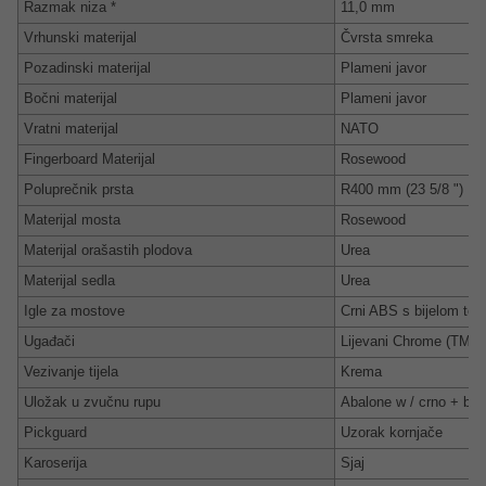
Razmak niza *
11,0 mm
Vrhunski materijal
Čvrsta smreka
Pozadinski materijal
Plameni javor
Bočni materijal
Plameni javor
Vratni materijal
NATO
Fingerboard Materijal
Rosewood
Poluprečnik prsta
R400 mm (23 5/8 ")
Materijal mosta
Rosewood
Materijal orašastih plodova
Urea
Materijal sedla
Urea
Igle za mostove
Crni ABS s bijelom to
Ugađači
Lijevani Chrome (TM29
Vezivanje tijela
Krema
Uložak u zvučnu rupu
Abalone w / crno + bije
Pickguard
Uzorak kornjače
Karoserija
Sjaj