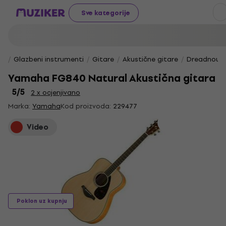
Sve kategorije
Glazbeni instrumenti
Gitare
Akustične gitare
Dreadnough
Yamaha FG840 Natural Akustična gitara
5
/5
2 x ocjenjivano
Marka:
Yamaha
Kod proizvoda:
229477
Video
Poklon uz kupnju