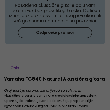
Pasadena akustične gitare daju vam
iskren zvuk bez prevelikog troška. Odličan
izbor, bez obzira svirate li svoj prvi akord ili
već godinama nastupate na pozornici.
Ovdje ćete pronaći
Opis
Yamaha FG840 Natural Akustična gitara
Ovaj tekst je automatski prijevod sa softvera:
Akustična gitara iz serije FG s tradicionalnim zapadnim
tipom tijela. Poletni javor i leđa pružaju prepoznatljiv,
egzotičan i vrhunski izgled. Zvuk je proziran i svaka