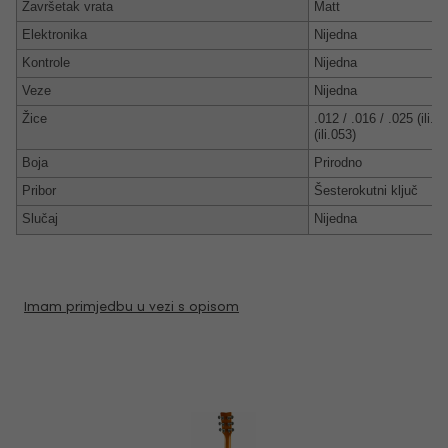
Završetak vrata
Matt
Elektronika
Nijedna
Kontrole
Nijedna
Veze
Nijedna
Žice
.012 / .016 / .025 (ili.0
(ili.053)
Boja
Prirodno
Pribor
Šesterokutni ključ
Slučaj
Nijedna
Imam primjedbu u vezi s opisom