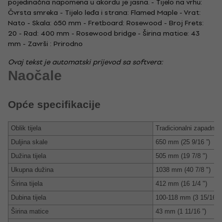
pojedinačna napomena u akordu je jasna. - Tijelo na vrhu:
Čvrsta smreka - Tijelo leđa i strana: Flamed Maple - Vrat:
Nato - Skala: 650 mm - Fretboard: Rosewood - Broj Frets:
20 - Rad: 400 mm - Rosewood bridge - Širina matice: 43
mm - Završi : Prirodno
Ovaj tekst je automatski prijevod sa softvera:
Naočale
Opće specifikacije
Oblik tijela
Tradicionalni zapadnja
Duljina skale
650 mm (25 9/16 ”)
Dužina tijela
505 mm (19 7/8 ")
Ukupna dužina
1038 mm (40 7/8 ")
Širina tijela
412 mm (16 1/4 ")
Dubina tijela
100-118 mm (3 15/16 ”-
Širina matice
43 mm (1 11/16 ”)