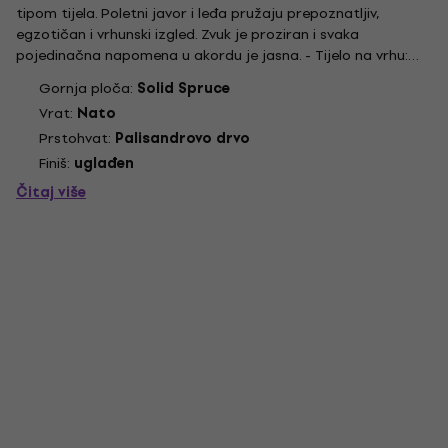
tipom tijela. Poletni javor i leđa pružaju prepoznatljiv,
egzotičan i vrhunski izgled. Zvuk je proziran i svaka
pojedinačna napomena u akordu je jasna. - Tijelo na vrhu:
Čvrsta smreka - Tijelo leđa i strana: Flamed Maple - Vrat:
Gornja ploča:
Solid Spruce
Nato - Skala: 650 mm - Fretboard: Rosewood - Broj Frets:
Vrat:
Nato
20 -...
Prstohvat:
Palisandrovo drvo
Finiš:
uglađen
Čitaj više