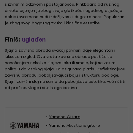
s izvrsnim odzivom i postojanošću. Pinkboard od ružinog
drveta cijenjen je zbog svoje glatkoće i ugodnog osjećaja
dok istovremeno nudi izdržljivost i dugotrajnost. Popularan
je zbog svog bogatog zvuka i klasične estetike.
Finiš:
uglađen
Sjajna završna obrada svakoj površini daje elegantan i
luksuzan izgled. Ova vrsta završne obrade postiže se
nanošenjem nekoliko slojeva laka ili smole, koji se zatim
poliraju do visokog sjaja. To osigurava glatku, reflektirajuću
završnu obradu, poboljšavajući boju i strukturu podloge.
Sjajni završni sloj ne samo da poboljšava estetiku, već i štiti
od prašine, vlage i sitnih ogrebotina.
Yamaha Gitare
Yamaha Akustične gitare