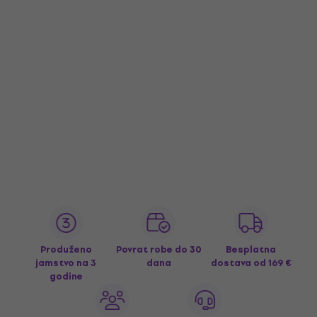
Produženo
Povrat robe do 30
Besplatna
jamstvo na 3
dana
dostava
od 169 €
godine