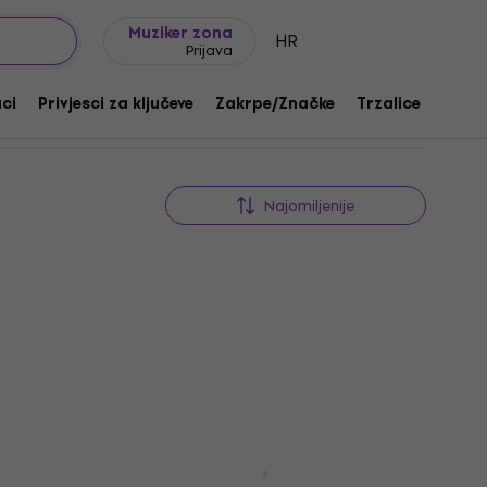
Ideje za poklon
FAQ
Muziker Blog
Muziker zona
HR
Prijava
aci
Privjesci za ključeve
Zakrpe/Značke
Trzalice
Poklo
Najomiljenije
Fender Spaghetti Logo Pick
Pouch 30" Barska stolica
ska