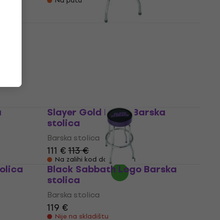
Na putu
Iron Maiden Seventh Son
Barska stolica
Barska stolica
109 €
112 €
Na zalihi kod dobavljača
a
Slayer Gold Eagle Barska
stolica
Barska stolica
111 €
113 €
Na zalihi kod dobavljača
olica
Black Sabbath Logo Barska
stolica
Barska stolica
119 €
Nije na skladištu