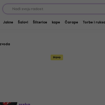
Jakne
Šalovi
Šilterice
kape
Čarape
Torbe i ruks
izvoda
Novo
S 2025 Barska
Revoltage RBS 2025 Bar