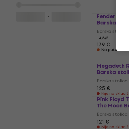
Na putu
Fender Red
-
Barska stol
Barska stolica
4,8
/5
139 €
Na putu
Megadeth R
Barska stol
Barska stolica
125 €
Nije na skladi
Pink Floyd 
The Moon Ba
Barska stolica
121 €
Nije na skladi