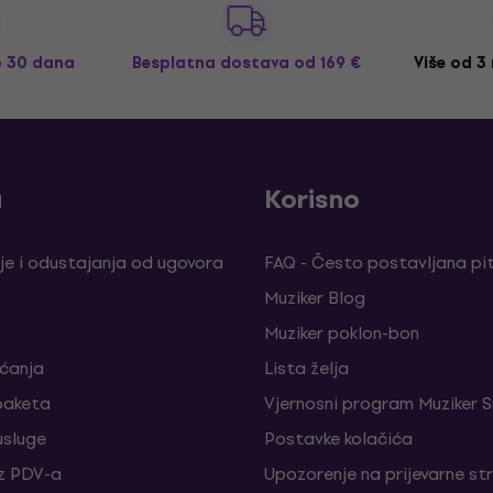
o 30 dana
Besplatna dostava
od 169 €
Više od 3
a
Korisno
je i odustajanja od ugovora
FAQ - Često postavljana pi
Muziker Blog
Muziker poklon-bon
aćanja
Lista želja
paketa
Vjernosni program Muziker S
sluge
Postavke kolačića
z PDV-a
Upozorenje na prijevarne st