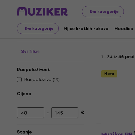
Merch
Glazbena roba
Barske stolice
Sve kategorije
Barske stolice
Mjice kratkih rukava
Hoodies
Sve kategorije
Svi filtri
1 - 34 iz
36 pro
Raspoloživost
Novo
Raspoloživo
(
19
)
Cijena
-
€
Najniža cijena
Najviša cijena
Stanje
Muziker RB