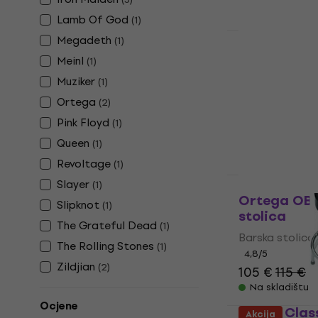
Lamb Of God
(
1
)
Megadeth
Akcija
(
1
)
Fender Gui
Meinl
(
1
)
Pouch 24" B
Muziker
(
1
)
Barska stolica
Ortega
(
2
)
4,7
/5
Pink Floyd
(
1
)
110 €
132 €
Queen
Na skladištu
(
1
)
Revoltage
(
1
)
Slayer
(
1
)
Ortega OBS
Slipknot
(
1
)
stolica
The Grateful Dead
(
1
)
Barska stolica
The Rolling Stones
(
1
)
4,8
/5
Zildjian
(
2
)
105 €
115 €
Na skladištu
Ocjene
Queen Clas
Akcija