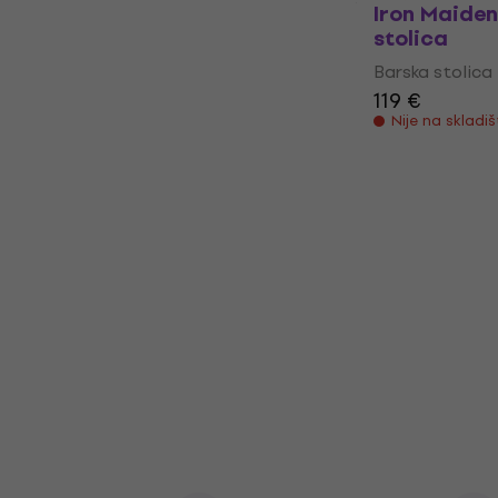
Iron Maide
stolica
Barska stolica
119 €
Nije na skladi