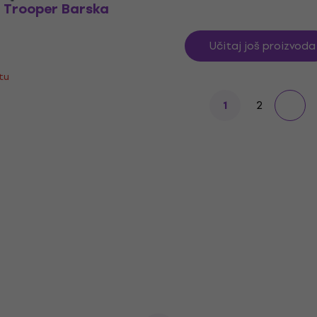
n Trooper Barska
Učitaj još proizvoda
štu
2
1