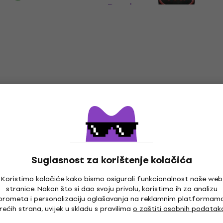
Barska stolica
Barska stolica
113 €
115 €
Na skladištu
Meinl MBS 30" Barska st
Nedostupno
 30" Barska stolica
Barska stolica
5
/5
101 €
- 5 %
Samo po narudžbi
Suglasnost za korištenje kolačića
kout 30" Barska
Fender Blackout 24" Ba
Koristimo kolačiće kako bismo osigurali funkcionalnost naše web
stolica
stranice. Nakon što si dao svoju privolu, koristimo ih za analizu
prometa i personalizaciju oglašavanja na reklamnim platformam
Barska stolica
rećih strana, uvijek u skladu s pravilima
o zaštiti osobnih podatak
5
/5