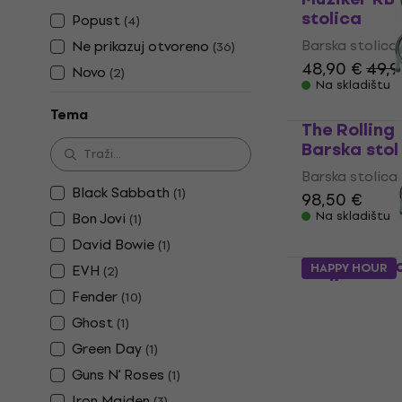
stolica
Popust
(
4
)
Barska stolica
Ne prikazuj otvoreno
(
36
)
48,90 €
49,9
Novo
(
2
)
Na skladištu
Tema
The Rolling
Barska stol
Barska stolica
Black Sabbath
(
1
)
98,50 €
Na skladištu
Bon Jovi
(
1
)
David Bowie
(
1
)
Lamb Of G
HAPPY HOUR
EVH
(
2
)
stolica
Fender
(
10
)
Barska stolica
Ghost
(
1
)
120 €
Green Day
(
1
)
Na skladištu
Guns N' Roses
(
1
)
Iron Maiden
(
3
)