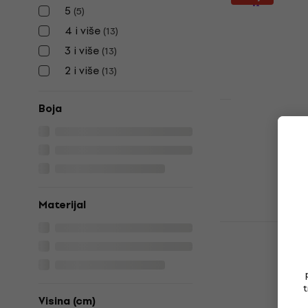
stolica
5
(
5
)
4 i više
Barska stolica
(
13
)
108 €
111 €
3 i više
(
13
)
Na skladištu
2 i više
(
13
)
Boja
EVH Stripes
Barska stolica
142 €
149 €
Na skladištu
Materijal
Fender Blac
stolica
Barska stolica
5
/5
t
145 €
Visina (cm)