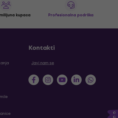
 milijuna kupaca
Profesionalna podrška
Kontakti
tanja
Javi nam se
mile
ranice