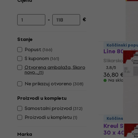
Cijena
-
€
Najniža cijena
Najviša cijena
Stanje
Kreul Slika
Količinski pop
Popust
(
166
)
Line 80 x 1
S kuponom
(
161
)
Slikarsko platn
Otvorena ambalaža, Skoro
3,8
/5
novo...
(
5
)
36,80 €
39,9
Na skladištu
Ne prikazuj otvoreno
(
308
)
Proizvodi u kompletu
Samostalni proizvod
(
312
)
Proizvodi u kompletu
(
1
)
Količinski pop
Kreul Slika
30 x 40 cm
Marka