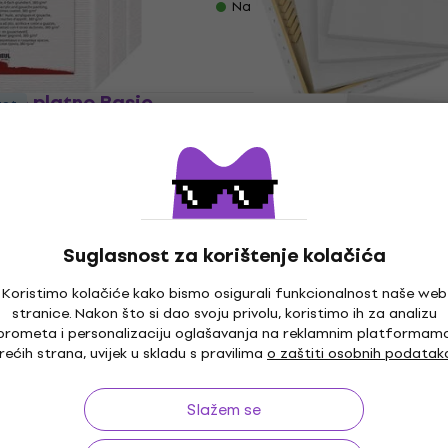
Na skladištu
 €
- 18 %
rsko platno Basic
ust
0 cm 3 kom
Dielo Slikarsko platno 
50 x 60 cm 1 kom
o
Slikarsko platno
4,8
/5
m
MUZMUZ-45
9,69 €
11,20 €
Na skladištu
Suglasnost za korištenje kolačića
Koristimo kolačiće kako bismo osigurali funkcionalnost naše web
stranice. Nakon što si dao svoju privolu, koristimo ih za analizu
prometa i personalizaciju oglašavanja na reklamnim platformam
Dielo Slikarsko platno 
ust
Količinski popust
rećih strana, uvijek u skladu s pravilima
o zaštiti osobnih podatak
40 x 70 cm 1 kom
rsko platno Basic
20 cm 1 kom
Slikarsko platno
Slažem se
o
8,82 €
s kodom
MUZMUZ-25