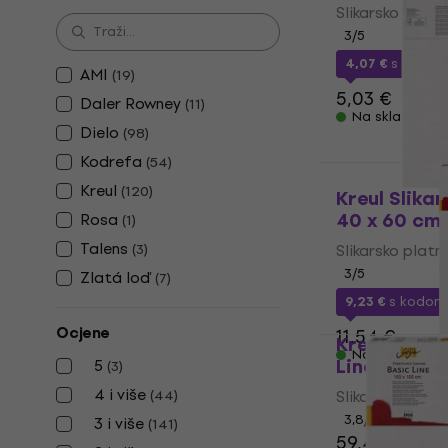
Slikarsko platn
3
/5
4,07 €
s kodo
AMI
(
19
)
5,03 €
Daler Rowney
(
11
)
Na skladištu
Dielo
(
98
)
Kodrefa
(
54
)
Kreul
(
120
)
Kreul Slika
40 x 60 cm
Rosa
(
1
)
Talens
(
3
)
Slikarsko platn
3
/5
Zlatá loď
(
7
)
9,23 €
s kodo
Ocjene
11,54 €
Kreul Slika
Na skladištu
Line 70 x 1
5
(
3
)
4 i više
(
44
)
Slikarsko platn
3,8
/5
3 i više
(
141
)
59,40 €