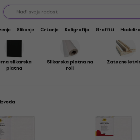
zenje
Slikanje
Crtanje
Kaligrafija
Graffiti
Modeliran
rna slikarska
Slikarska platna na
Zatezne letvi
platna
roli
oizvoda