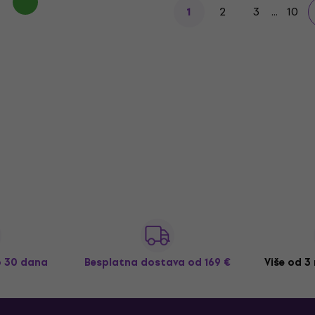
2
3
...
10
1
o 30 dana
Besplatna dostava
od 169 €
Više od 3