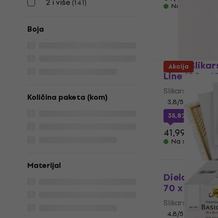
2 i više
(
141
)
Na skladištu
Boja
Kreul Slika
Akcija
Line 100 x 
Slikarsko platn
Količina paketa (kom)
3,8
/5
35,82 €
s kod
41,99 €
Na skladištu
Materijal
Dielo Slika
70 x 70 cm 
Slikarsko platn
4,8
/5