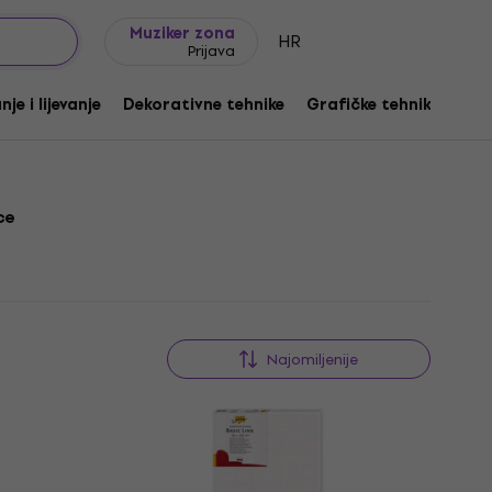
Ideje za poklon
FAQ
Muziker Blog
Muziker zona
HR
Prijava
je i lijevanje
Dekorativne tehnike
Grafičke tehnike
Ot
ce
Najomiljenije