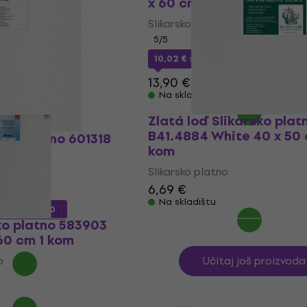
x 60 cm 1 kom
Slikarsko platno
m
MUZMUZ-35
5
/5
10,02 €
s kodom
MUZMUZ-25
13,90 €
Na skladištu
Zlatá loď Slikarsko plat
B41.4884 White 40 x 50 
rsko platno 601318
kom
Slikarsko platno
o
6,69 €
Na skladištu
m
MUZMUZ-10
ko platno 583903
60 cm 1 kom
o
Učitaj još proizvoda