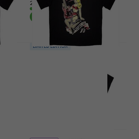
29,30 €
29,90 €
Na skladištu
LIMITED EDITION
5 varijante
oral
Van Halen Running With The
Devil Oversized
Košulja
5
/5
20 €
21,10 €
Na skladištu
LIMITED EDITION