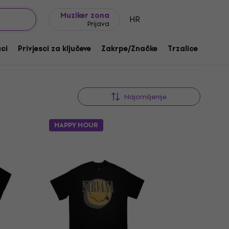
Ideje za poklon
FAQ
Muziker Blog
Muziker zona
HR
Prijava
aci
Privjesci za ključeve
Zakrpe/Značke
Trzalice
Poklo
Najomiljenije
HAPPY HOUR