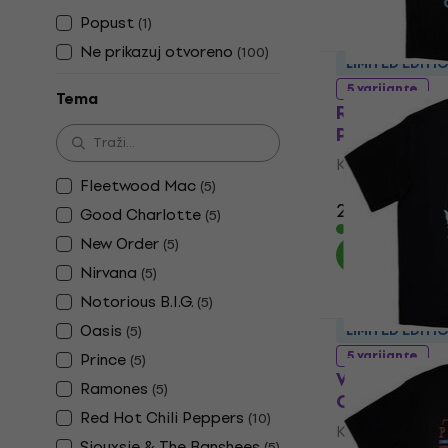
Popust
(
1
)
Ne prikazuj otvoreno
(
100
)
LIMITED EDITI
5 varijante
Tema
Red Hot Chi
Photos Ove
Košulja
Fleetwood Mac
(
5
)
3
/5
27,30 €
Good Charlotte
(
5
)
Na skladištu
New Order
(
5
)
Nirvana
(
5
)
Notorious B.I.G.
(
5
)
Oasis
(
5
)
LIMITED EDITI
5 varijante
Prince
(
5
)
Wu-Tang Cl
Ramones
(
5
)
Oversized
Red Hot Chili Peppers
(
10
)
Košulja
Siouxsie & The Banshees
(
5
)