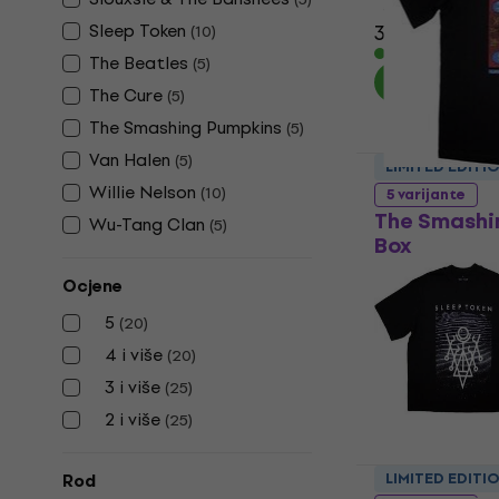
5
/5
Sleep Token
31,80 €
(
10
)
Na skladištu
The Beatles
(
5
)
The Cure
(
5
)
The Smashing Pumpkins
(
5
)
Van Halen
(
5
)
LIMITED EDITI
Willie Nelson
(
10
)
5 varijante
The Smashi
Wu-Tang Clan
(
5
)
Box
Košulja
Ocjene
30,40 €
5
(
20
)
Na skladištu
4 i više
(
20
)
3 i više
(
25
)
2 i više
(
25
)
LIMITED EDITI
Rod