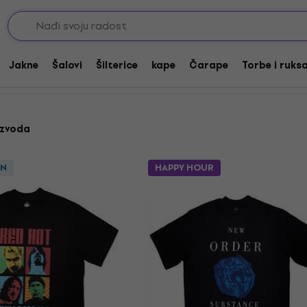
 majice
Jakne
Šalovi
Šilterice
kape
Čarape
Torbe i ruks
izvoda
ON
HAPPY HOUR