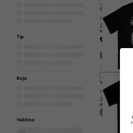
5 varijante
Sleep Token
Košulja
23,20 €
23,6
Na skladištu
Tip
LIMITED EDITI
5 varijante
Boja
Willie Nels
Košulja
28,60 €
29,2
Na skladištu
Veličina
t