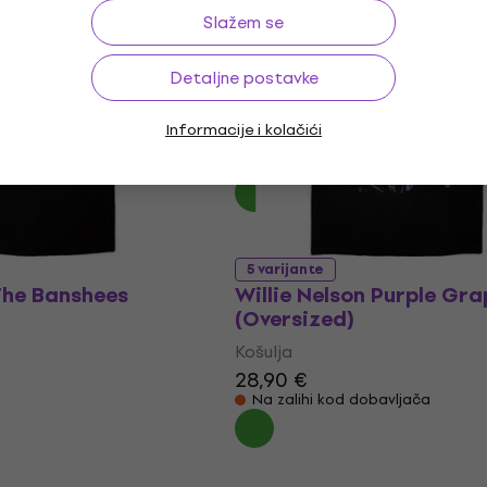
Slažem se
5 varijante
Detaljne postavke
otte Generation Rx
Oasis Decca Logo
Košulja
Informacije i kolačići
30,40 €
 €
Na skladištu
5 varijante
The Banshees
Willie Nelson Purple Gra
(Oversized)
Košulja
28,90 €
Na zalihi kod dobavljača