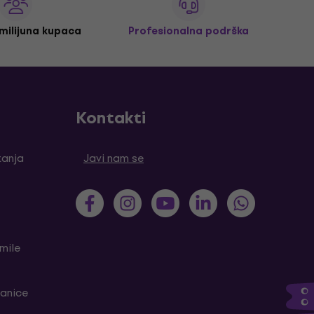
 milijuna kupaca
Profesionalna podrška
Kontakti
tanja
Javi nam se
mile
ranice