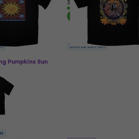
30,80 €
31,30 €
Na skladištu
ON
LIMITED EDITION
5 varijante
ng Pumpkins Sun
Fleetwood Mac Circle Fl
Logo Oversized
Košulja
5
/5
29 €
29,60 €
Na skladištu
ON
LIMITED EDITION