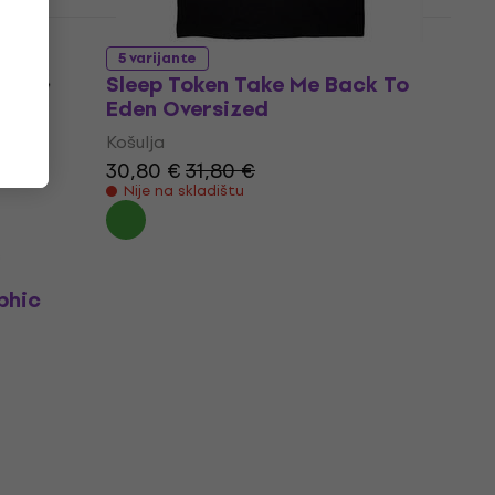
5 varijante
Sleep Token Take Me Back To
Eden Oversized
Košulja
30,80 €
31,80 €
Nije na skladištu
phic