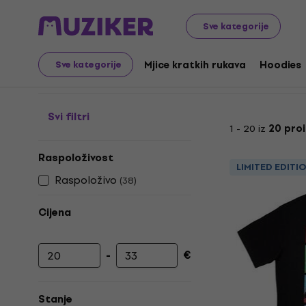
Merch
Glazbena roba
Mjice kratkih rukava
Oversize
Sve kategorije
Merch oversize majice
Mjice kratkih rukava
Hoodies
Sve kategorije
Svi filtri
1 - 20 iz
20 pro
Raspoloživost
LIMITED EDITI
Raspoloživo
(
38
)
Cijena
-
€
Najniža cijena
Najviša cijena
Stanje