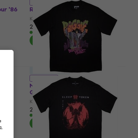
5 varijante
ur '86
Ramones Concert Oversized
Košulja
21,30 €
21,90 €
Na skladištu
LIMITED EDITION
5 varijante
Notorious B.I.G. Cartoon
Graffiti
Košulja
20,30 €
20,70 €
Na skladištu
a
a.