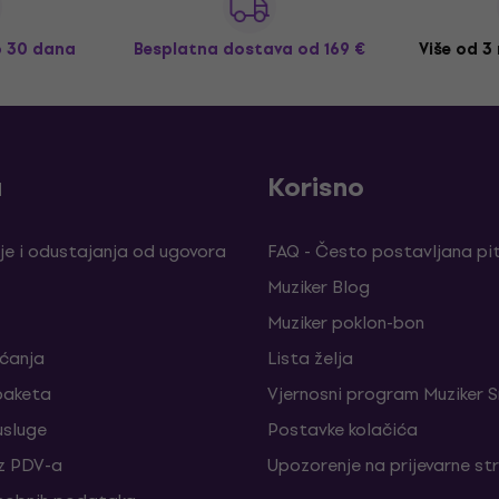
o 30 dana
Besplatna dostava
od 169 €
Više od 3
a
Korisno
je i odustajanja od ugovora
FAQ - Često postavljana pi
Muziker Blog
Muziker poklon-bon
aćanja
Lista želja
paketa
Vjernosni program Muziker S
sluge
Postavke kolačića
z PDV-a
Upozorenje na prijevarne st