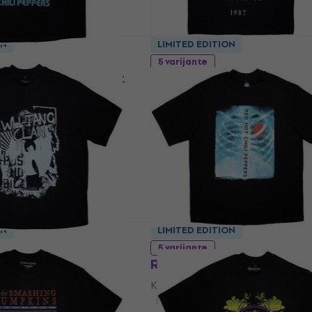
ON
LIMITED EDITION
5 varijante
li Peppers Portrait
New Order Substance 1
rsized
Košulja
20,80 €
Na skladištu
ON
LIMITED EDITION
5 varijante
an Graffiti
Red Hot Chili Peppers X
Košulja
5
/5