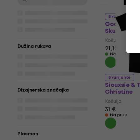
5 varijante
Good Charl
Skulls
Košulja
Dužina rukava
21,10 €
21,50
Na skladištu
5 varijante
Siouxsie & 
Dizajnerska značajka
Christine
Košulja
31 €
Na putu
Plasman