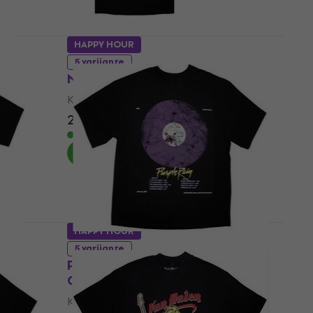
HAPPY HOUR
5 varijante
987
Nirvana Evergreen
Košulja
20,90 €
25 €
- 16 %
Na skladištu
HAPPY HOUR
5 varijante
-Ray
Prince Purple Rain Disc
Oversized
Košulja