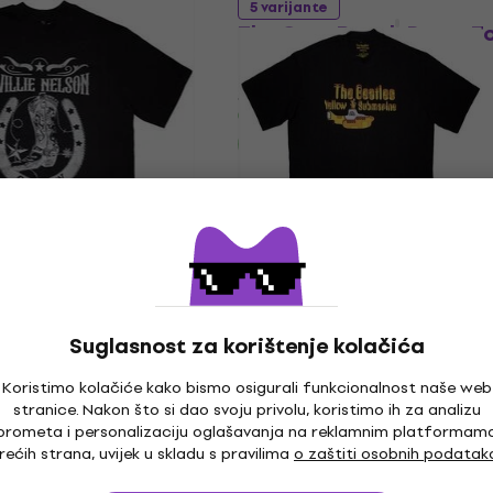
5 varijante
 Give
The Cure Beach Party To
Košulja
0 €
31,80 €
Na skladištu
ON
LIMITED EDITION
5 varijante
on Outlaw Oversized
The Beatles Logo & Sub
Košulja
Suglasnost za korištenje kolačića
0 €
21,40 €
22 €
Koristimo kolačiće kako bismo osigurali funkcionalnost naše web
Na skladištu
stranice. Nakon što si dao svoju privolu, koristimo ih za analizu
prometa i personalizaciju oglašavanja na reklamnim platformam
rećih strana, uvijek u skladu s pravilima
o zaštiti osobnih podatak