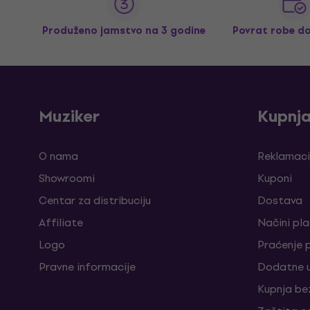
Produženo jamstvo na 3 godine
Povrat robe d
Muziker
Kupnj
O nama
Reklamaci
Showroomi
Kuponi
Centar za distribuciju
Dostava
Affiliate
Načini pl
Logo
Praćenje 
Pravne informacije
Dodatne u
Kupnja be