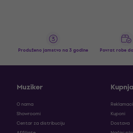
Produženo jamstvo na 3 godine
Povrat robe d
Muziker
Kupnj
O nama
Reklamaci
Showroomi
Kuponi
Centar za distribuciju
Dostava
Affiliate
Načini pl