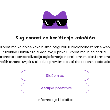
 True Norwegian
AC/DC Fifty Trzalica
Akcija
 Trzalica
Trzalica
6,19 €
7,09 €
Na skladištu
Suglasnost za korištenje kolačića
 Death Punch Logos
Koristimo kolačiće kako bismo osigurali funkcionalnost naše web
Iron Maiden Senjutsu Tr
stranice. Nakon što si dao svoju privolu, koristimo ih za analizu
prometa i personalizaciju oglašavanja na reklamnim platformam
Trzalica
rećih strana, uvijek u skladu s pravilima
o zaštiti osobnih podatak
7,59 €
9,99 €
- 24 %
Na skladištu
Slažem se
d Omens Trzalica
Venom Black Metal Trza
Trzalica
Detaljne postavke
5
/5
7,39 €
Informacije i kolačići
Na skladištu