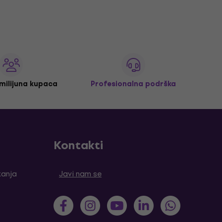
 milijuna kupaca
Profesionalna podrška
Kontakti
tanja
Javi nam se