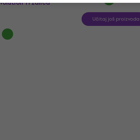
volution Trzalica
Učitaj još proizvoda