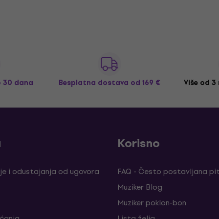
o 30 dana
Besplatna dostava
od 169 €
Više od 3
a
Korisno
je i odustajanja od ugovora
FAQ - Često postavljana pi
Muziker Blog
Muziker poklon-bon
aćanja
Lista želja