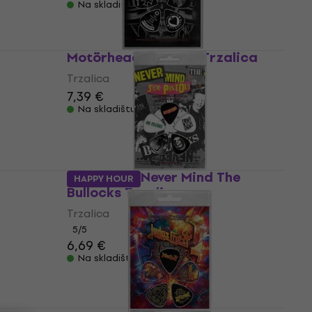
Na skladištu
Motörhead England Trzalica
Trzalica
7,39 €
Na skladištu
Sex Pistols Never Mind The
HAPPY HOUR
Bullocks Trzalica
Trzalica
5
/5
6,69 €
Na skladištu