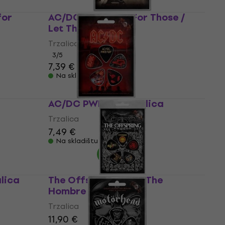
for
AC/DC Highway / For Those /
Let There Trzalica
Trzalica
3
/5
7,39 €
Na skladištu
AC/DC PWR-UP Trzalica
Trzalica
7,49 €
Na skladištu
lica
The Offspring Ixnay The
Hombre Trzalica
Trzalica
11,90 €