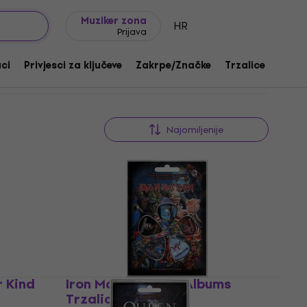
Ideje za poklon
FAQ
Muziker Blog
Muziker zona
HR
Prijava
aci
Privjesci za ključeve
Zakrpe/Značke
Trzalice
Poklo
Najomiljenije
r Kind
Iron Maiden Later Albums
Trzalica