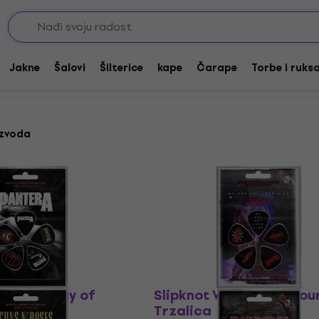
Jakne
Šalovi
Šilterice
kape
Čarape
Torbe i ruks
izvoda
gar Display of
Slipknot We Are Not You
lica
Trzalica