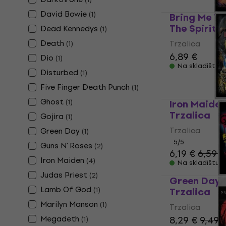
David Bowie
(
1
)
Bring Me Th
The Spirit 
Dead Kennedys
(
1
)
Death
Trzalica
(
1
)
6,89 €
Dio
(
1
)
Na skladištu
Disturbed
(
1
)
Five Finger Death Punch
(
1
)
Ghost
(
1
)
Iron Maiden
Trzalica
Gojira
(
1
)
Trzalica
Green Day
(
1
)
5
/5
Guns N' Roses
(
2
)
6,19 €
6,59 €
Iron Maiden
(
4
)
Na skladištu
Judas Priest
(
2
)
Green Day F
Lamb Of God
(
1
)
Trzalica
Marilyn Manson
(
1
)
Trzalica
Megadeth
8,29 €
9,49 
(
1
)