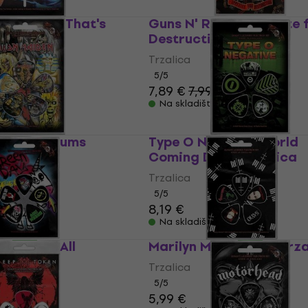
e Horizon That's
Guns N' Roses Appetite 
Trzalica
Destruction Trzalica
Trzalica
5
/5
7,89 €
7,99 €
Na skladištu
 Early Albums
Type O Negative World
Coming Down Trzalica
Trzalica
5
/5
8,19 €
Na skladištu
ather of All
Marilyn Manson MM Trza
Trzalica
5
/5
5,99 €
€