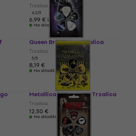
Trzalica
4,2
/5
6,99 €
7,29 €
Na skladištu
f
Queen Brian May Trzalica
Trzalica
5
/5
8,19 €
Na skladištu
ogo
Metallica 72 Seasons Trzalica
Trzalica
12,50 €
Na skladištu