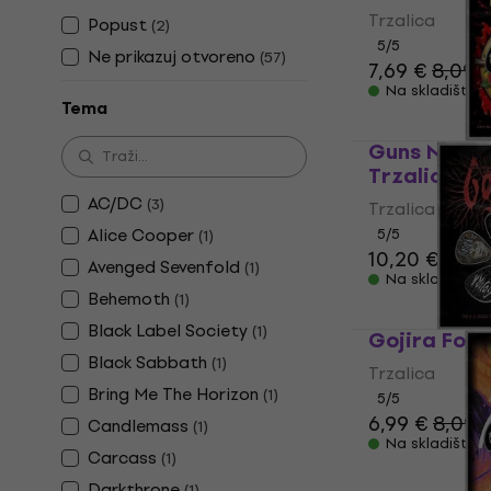
Trzalica
Popust
(
2
)
5
/5
Ne prikazuj otvoreno
(
57
)
7,69 €
8,09 
Na skladištu
Tema
Guns N' Ros
Trzalica
AC/DC
(
3
)
Trzalica
Alice Cooper
5
/5
(
1
)
10,20 €
Avenged Sevenfold
(
1
)
Na skladištu
Behemoth
(
1
)
Black Label Society
(
1
)
Gojira Fort
Black Sabbath
(
1
)
Trzalica
Bring Me The Horizon
(
1
)
5
/5
6,99 €
8,09 
Candlemass
(
1
)
Na skladištu
Carcass
(
1
)
Darkthrone
(
1
)