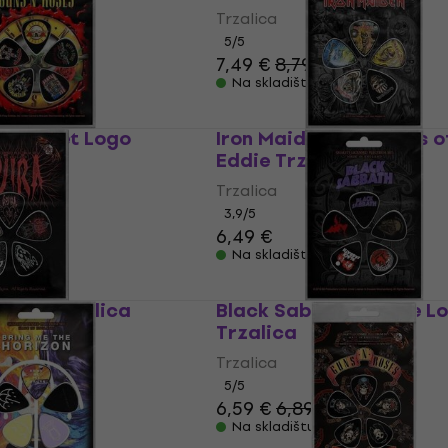
Trzalica
5
/5
€
7,49 €
8,79 €
Na skladištu
es Bullet Logo
Iron Maiden The Faces o
Eddie Trzalica
Trzalica
3,9
/5
6,49 €
Na skladištu
itude Trzalica
Black Sabbath Purple L
Trzalica
Trzalica
€
5
/5
6,59 €
6,89 €
Na skladištu