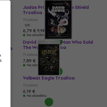
Judas Priest Invincible Shield
Trzalica
Trzalica
5
/5
6,79 €
7,19 €
Na skladištu
David Bowie The Man Who Sold
The World Trzalica
zalica
Trzalica
a
a.
7,89 €
Na skladištu
lica
Volbeat Eagle Trzalica
Trzalica
6,19 €
Na skladištu