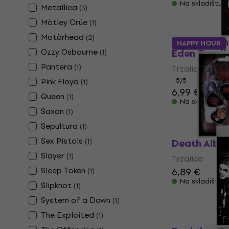
Na skladištu
Metallica
(
3
)
Mötley Crüe
(
1
)
Motörhead
(
2
)
Sleep Token
HAPPY HOUR
Ozzy Osbourne
Eden Trzali
(
1
)
Pantera
(
1
)
Trzalica
Pink Floyd
5
/5
(
1
)
6,99 €
7,19 €
Queen
(
1
)
Na skladištu
Saxon
(
1
)
Sepultura
(
1
)
Sex Pistols
(
1
)
Death Albu
Slayer
(
1
)
Trzalica
Sleep Token
6,89 €
(
1
)
Na skladištu
Slipknot
(
1
)
System of a Down
(
1
)
The Exploited
(
1
)