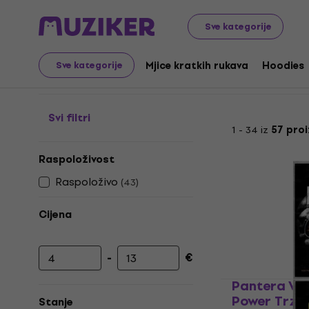
Merch
Glazbena roba
Trzalice
Sve kategorije
Merch trzalice
Mjice kratkih rukava
Hoodies
Sve kategorije
Svi filtri
1 - 34 iz
57 pro
Raspoloživost
Raspoloživo
(
43
)
Cijena
-
€
Najniža cijena
Najviša cijena
Pantera Vul
Power Trza
Stanje