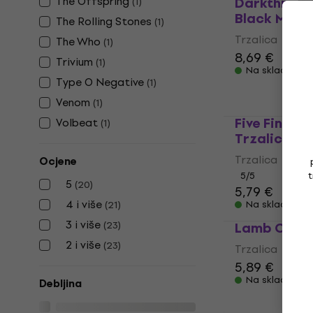
The Offspring
Darkthrone
(
1
)
Black Metal
The Rolling Stones
(
1
)
Trzalica
The Who
(
1
)
8,69 €
Trivium
(
1
)
Na skladištu
Type O Negative
(
1
)
Venom
(
1
)
Five Finger
Volbeat
(
1
)
Trzalica
Trzalica
Ocjene
t
5
/5
5
(
20
)
5,79 €
4 i više
(
21
)
Na skladištu
3 i više
(
23
)
Lamb Of Go
2 i više
(
23
)
Trzalica
5,89 €
Na skladištu
Debljina