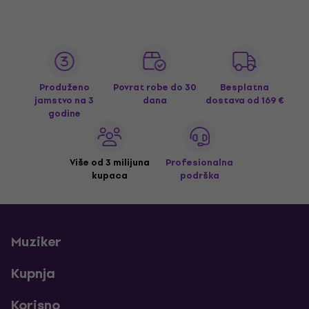
Produženo
Povrat robe do 30
Besplatna
jamstvo na 3
dana
dostava
od 169 €
godine
Više od 3 milijuna
Profesionalna
kupaca
podrška
Muziker
Kupnja
Korisno