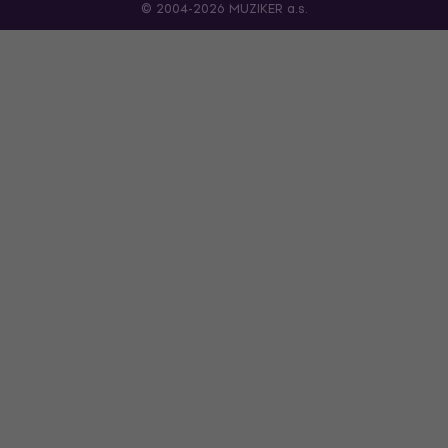
© 2004-2026 MUZIKER a.s.