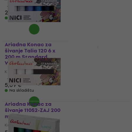
4,9
/5
5
/5
28,30 €
0,99 €
1,09 €
Na skladištu
Na skladištu
Ariadna Konac za
šivanje Talia 120 6 x
Ariadna Konac za
200 m Standard
šivanje Talia 120 500 m
Winter
0770 Beige
Konac za šivanje
Konac za šivanje
4,9
/5
5
/5
5,09 €
1,29 €
Na skladištu
Na skladištu
Ariadna Konac za
Ariadna Konac za
šivanje 11052-ZAJ 200
šivanje Talia 120 500 m
mm White & Black
0731 Blue
Konac za šivanje
Konac za šivanje
5
/5