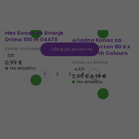
0,96 €
s kodom
MUZMUZ-
0,55 €
s kodom
MUZMUZ-
10
10
1,09 €
0,63 €
Na skladištu
Na skladištu
Mez Konac za šivanje
Drima 100 m 04475
Ariadna Konac za
šivanje Cotton 80 6 x
Konac za šivanje
Učitaj još proizvoda
170 m Earth Colours
5
/5
0,99 €
Konac za šivanje
Na skladištu
4,9
/5
...
1
2
3
8
5,99 €
6,19 €
Na skladištu