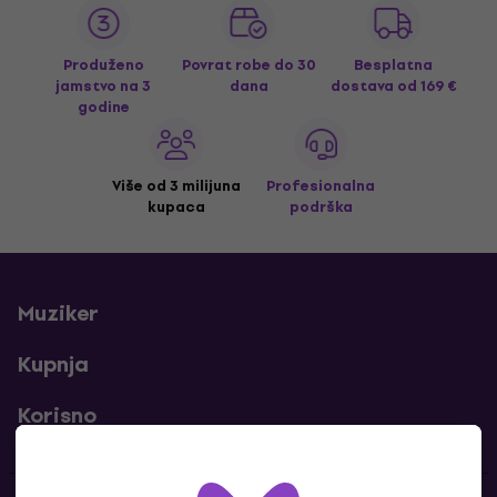
Produženo
Povrat robe do 30
Besplatna
jamstvo na 3
dana
dostava
od 169 €
godine
Više od 3 milijuna
Profesionalna
kupaca
podrška
Muziker
Kupnja
Korisno