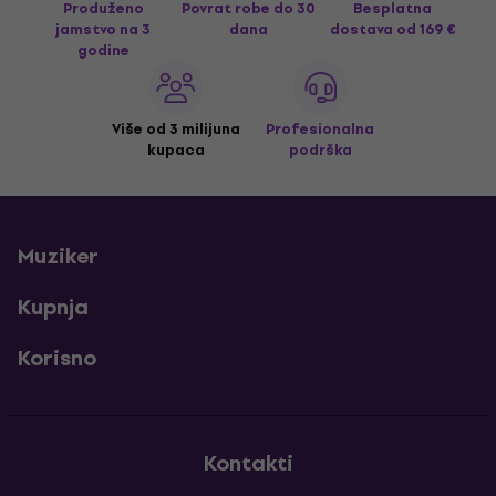
Produženo
Povrat robe do 30
Besplatna
jamstvo na 3
dana
dostava
od 169 €
godine
Više od 3 milijuna
Profesionalna
kupaca
podrška
Muziker
Kupnja
Korisno
Kontakti