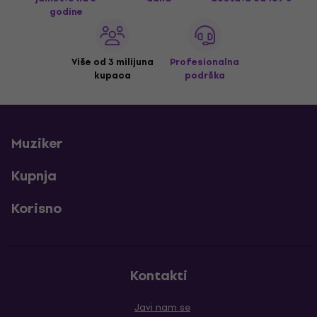
godine
Više od 3 milijuna
Profesionalna
kupaca
podrška
Muziker
Kupnja
Korisno
Kontakti
Javi nam se