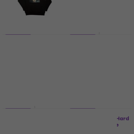
5 varijante
5 varijante
Deftones Around The
Metallica Shrouded
Fur
(Back Print)
Majica
Majica
4,8
/5
5
/5
29,10 €
36,80 €
37,50 €
Na skladištu
Na skladištu
5 varijante
5 varijante
Metallica Master Of
Billie Eilish Hit Me Hard
Puppets Tracks
And Soft Negative
Majica
Majica