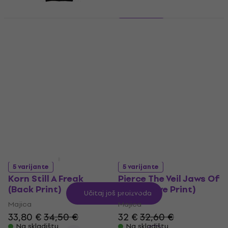
2 varijante
Nirvana Nevermind
5 varijante
Nirvana In Utero Mono
Majica
Majica
5
/5
50,40 €
51,40 €
33,80 €
37,10 €
Na skladištu
Na skladištu
5 varijante
5 varijante
Korn Still A Freak
Pierce The Veil Jaws Of
(Back Print)
Life (Sleeve Print)
Učitaj još proizvoda
Majica
Majica
33,80 €
34,50 €
32 €
32,60 €
Na skladištu
Na skladištu