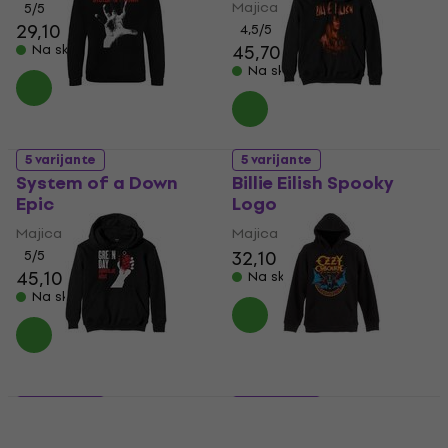
Majica
5
/5
29,10 €
29,70 €
4,5
/5
45,70 €
Na skladištu
Na skladištu
5 varijante
5 varijante
System of a Down
Billie Eilish Spooky
Epic
Logo
Majica
Majica
32,10 €
5
/5
45,10 €
Na skladištu
Na skladištu
5 varijante
5 varijante
Green Day American
Ozzy Osbourne Bat