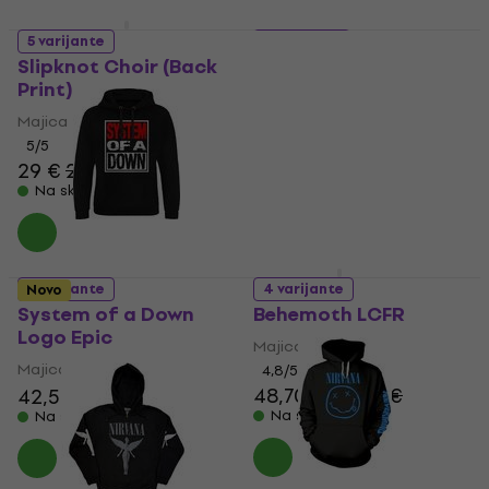
5 varijante
5 varijante
Slipknot Choir (Back
Queen Classic Crest
Print)
Majica
Majica
5
/5
26,50 €
5
/5
29 €
29,60 €
Na skladištu
Na skladištu
5 varijante
4 varijante
Novo
System of a Down
Behemoth LCFR
Logo Epic
Majica
Majica
4,8
/5
48,70 €
49,70 €
42,50 €
43,40 €
Na skladištu
Na skladištu