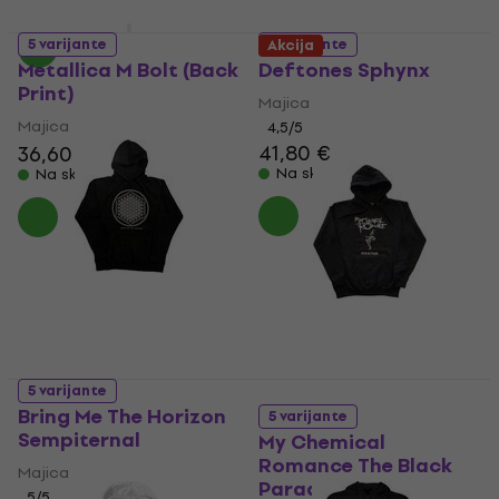
5 varijante
5 varijante
Akcija
Metallica M Bolt (Back
Deftones Sphynx
Print)
Majica
Majica
4,5
/5
41,80 €
36,60 €
37,30 €
Na skladištu
Na skladištu
5 varijante
Bring Me The Horizon
5 varijante
Sempiternal
My Chemical
Romance The Black
Majica
Parade Cover
5
/5