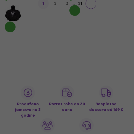
...
1
2
3
21
Produženo
Povrat robe do 30
Besplatna
jamstvo na 3
dana
dostava
od 169 €
godine