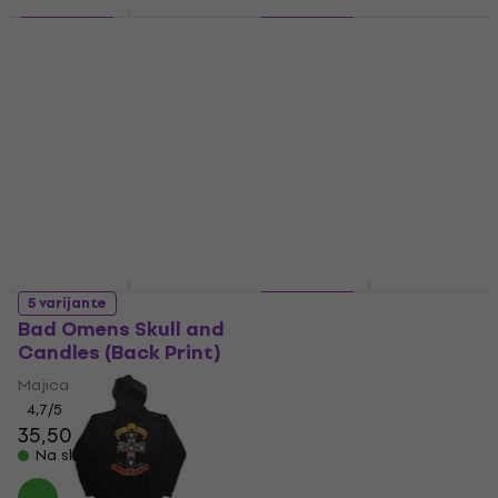
5 varijante
5 varijante
My Chemical
Pink Floyd Carnegie
Romance Romance
Hall Poster
Bullets (Back Print)
Majica
Majica
4,6
/5
25,70 €
26,20 €
5
/5
37,80 €
Na skladištu
Na skladištu
5 varijante
5 varijante
Bad Omens Skull and
Metallica Sad But
Candles (Back Print)
True
Majica
Majica
4,7
/5
5
/5
35,50 €
36,30 €
53 €
Na skladištu
Na skladištu