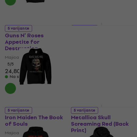
5 varijante
5 varijante
Guns N' Roses
Iron Maiden Number
Appetite for
Of The Beast One
Destruction
Colour (Back Print)
Majica
Majica
28,70 €
5
/5
24,80 €
25,30 €
Na skladištu
Na skladištu
5 varijante
5 varijante
Iron Maiden The Book
Metallica Skull
of Souls
Screaming Red (Back
Print)
Majica