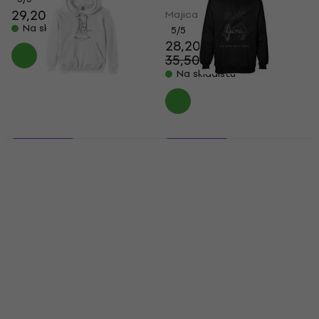
29,20 €
29,80 €
Majica
Na skladištu
5
/5
28,20 €
35,50 €
- 21 %
Na skladištu
5 varijante
5 varijante
Billie Eilish Party
AC/DC About to Rock
Favour
Majica
Majica
4,9
/5
22,60 €
23,10 €
5
/5
25,20 €
25,70 €
Na skladištu
Na skladištu