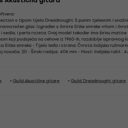
s Akustična gitara
ftvera:
llection s tipom tijela Dreadnought. S punim tjelesnim i sn
i uravnotežen glas. Izgrađen s čvrste Sitke smreke vrhom i čvrst
i i sedla, i perla rozeta. Ovaj model također ima širinu matice o
m koji podsjeća na cehove iz 1960-ih, razdoblje ispravnog kit
sta Sitka smreka - Tijelo leđa i strana: Čvrsta indijska ružma
j nosača: 20 - Široki radijus: 406 mm - Most: Indijska rušit : 4
e
Guild Akustične gitare
Guild Dreadnought gitare