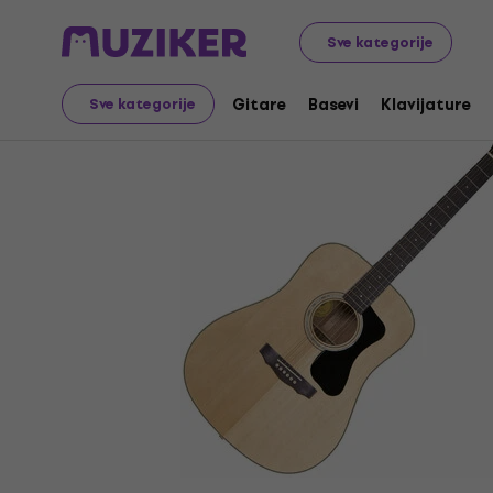
Glazbeni instrumenti
Gitare
Akustične gitare
Dread
Sve kategorije
Gitare
Basevi
Klavijature
Sve kategorije
Prodaja je završila