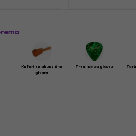
prema
Koferi za akustične
Trzalice za gitaru
Torb
gitare