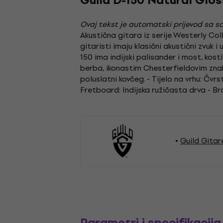
Guild D-150 Natural Glos
Ovaj tekst je automatski prijevod sa so
Akustična gitara iz serije Westerly Co
gitaristi imaju klasični akustični zvuk 
150 ima indijski palisander i most, kost
berba, ikonastim Chesterfieldovim znako
poluslatni kovčeg. - Tijelo na vrhu: Čvr
Fretboard: Indijska ružičasta drva - Bro
Guild Gitar
Parametri i specifikacija