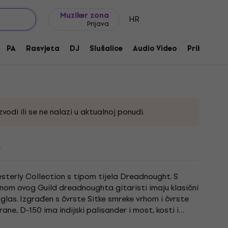
Ideje za poklon
FAQ
Muziker Blog
Muziker zona
HR
Prijava
Gloss Akustična gitara
PA
Rasvjeta
DJ
Slušalice
Audio Video
Pribor
891
vodi ili se ne nalazi u aktualnoj ponudi.
i
esterly Collection s tipom tijela Dreadnought. S
onom ovog Guild dreadnoughta gitaristi imaju klasični
 glas. Izgrađen s čvrste Sitke smreke vrhom i čvrste
rane, D-150 ima indijski palisander i most, kosti i