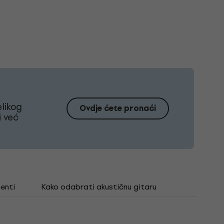
likog
Ovdje ćete pronaći
i već
enti
Kako odabrati akustičnu gitaru