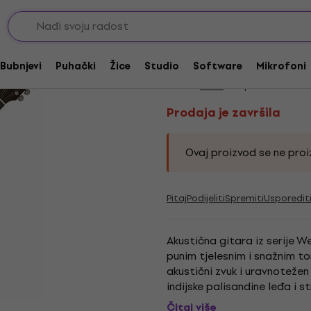
nought gitare
Prodaja je završila
Guild D-150 Natural 
Bubnjevi
Puhački
Žice
Studio
Software
Mikrofoni
Marka:
Guild
Kod proizvoda:
229
Prodaja je završila
Ovaj proizvod se ne proiz
Pitaj
Podijeliti
Spremiti
Usporedit
Akustična gitara iz serije W
punim tjelesnim i snažnim t
akustični zvuk i uravnotežen
indijske palisandine leđa i st
sedla, i perla rozeta....
Čitaj više