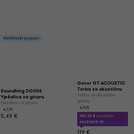
Količinski popust
Gator GT-ACOUSTIC
Torba za akustičnu
Soundking DG006
gitaru Black
Torba za akustičnu
Vješalica za gitaru
gitaru
Vješalica za gitaru
4,9
/5
4,7
/5
5,49 €
107,10 €
s kodom
MUZMUZ-10
119 €