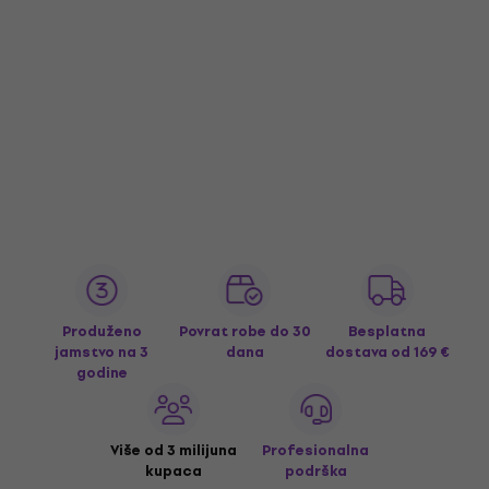
Produženo
Povrat robe do 30
Besplatna
jamstvo na 3
dana
dostava
od 169 €
godine
Više od 3 milijuna
Profesionalna
kupaca
podrška