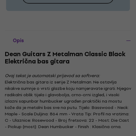
Opis
Dean Guitars Z Metalman Classic Black
Električna bas gitara
Ovaj tekst je automatski prijevod sa softvera:
Električna bas gitara iz serije Z Metalman. Ne ostavlja
nikakve sumnje o vrsti glazbe koju namjeravate igrati. Njegov
radikalni oblik tijela i glavobolja, crno-crni izgled, i visoki
izlazni sapunbar humbucker ugrađen praktički na mostu
kaže da je metalni bas sve na putu. Tijelo: Basswood - Neck:
Maple - Scale Duljina: 864 mm - Vrata Tip: Profil na vratima:
C - Ulaznice: Rosewood - Broj fretsova: 22 - Most: Die Cast
- Pickup (most): Dean Humbucker - Finish : Klasična crna.