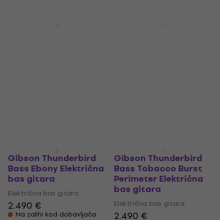
Ibanez ICB620-BKF
Ibanez ICB720FM-CBS
Black Flat Električna
Cosmic Blue
bas gitara
Starburst Električna
bas gitara
Električna bas gitara
Električna bas gitara
999 €
1.099 €
Samo po narudžbi
Samo po narudžbi
Gibson Thunderbird
Gibson Thunderbird
Bass Ebony Električna
Bass Tobacco Burst
bas gitara
Perimeter Električna
bas gitara
Električna bas gitara
Električna bas gitara
2.490 €
2.490 €
Na zalihi kod dobavljača