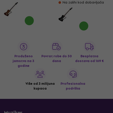
Na zalihi kod dobavljača
Produženo
Povrat robe do 30
Besplatna
jamstvo na 3
dana
dostava
od 169 €
godine
Više od 3 milijuna
Profesionalna
kupaca
podrška
Muziker