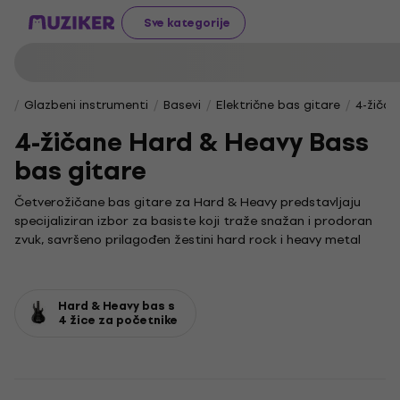
Sve kategorije
Glazbeni instrumenti
Basevi
Električne bas gitare
4-žičan
4-žičane Hard & Heavy Bass
bas gitare
Četverožičane bas gitare za Hard & Heavy predstavljaju
specijaliziran izbor za basiste koji traže snažan i prodoran
zvuk, savršeno prilagođen žestini hard rock i heavy metal
žanrova. Ovi instrumenti pružaju čvrst temelj i dubinu
neophodnu za energične i dinamične nastupe.
Svaka bas gitara temelj je ritma i melodije, no u ovom
Hard & Heavy bas s
kontekstu, naglasak je na postizanju sirovog, agresivnog
4 žice za početnike
tona. U svijetu bass guitar glazbe, ovi se modeli ističu
svojom jednostavnošću i snagom, što ih čini idealnim za
svirače koji se žele usredotočiti na moćne i precizne dionice
na klasične četiri žice. Iako se za ovaj stil najčešće koriste