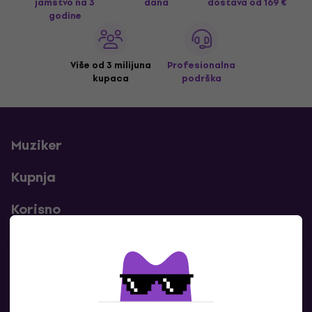
jamstvo na 3
dana
dostava
od 169 €
godine
Više od 3 milijuna
Profesionalna
kupaca
podrška
Muziker
Kupnja
Korisno
Kontakti
Javi nam se