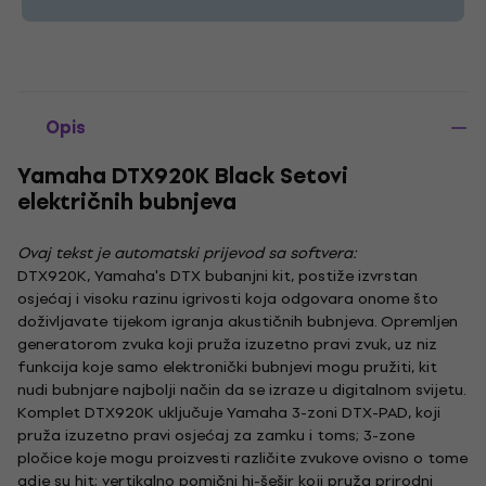
Opis
Yamaha DTX920K Black Setovi
električnih bubnjeva
Ovaj tekst je automatski prijevod sa softvera:
DTX920K, Yamaha's DTX bubanjni kit, postiže izvrstan
osjećaj i visoku razinu igrivosti koja odgovara onome što
doživljavate tijekom igranja akustičnih bubnjeva. Opremljen
generatorom zvuka koji pruža izuzetno pravi zvuk, uz niz
funkcija koje samo elektronički bubnjevi mogu pružiti, kit
nudi bubnjare najbolji način da se izraze u digitalnom svijetu.
Komplet DTX920K uključuje Yamaha 3-zoni DTX-PAD, koji
pruža izuzetno pravi osjećaj za zamku i toms; 3-zone
pločice koje mogu proizvesti različite zvukove ovisno o tome
gdje su hit; vertikalno pomični hi-šešir koji pruža prirodni