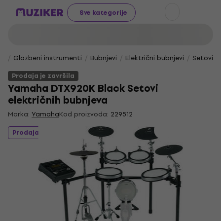
Sve kategorije
Glazbeni instrumenti
Bubnjevi
Električni bubnjevi
Setovi e
Prodaja je završila
Yamaha DTX920K Black Setovi
električnih bubnjeva
Marka:
Yamaha
Kod proizvoda:
229512
Prodaja je završila