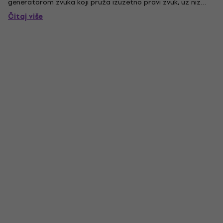
generatorom zvuka koji pruža izuzetno pravi zvuk, uz niz
funkcija koje samo elektronički bubnjevi mogu pružiti, kit
Čitaj više
nudi bubnjare najbolji način da se izraze u digitalnom...