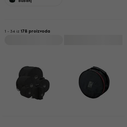
bubanj
ritma – doboš (snare), a nudimo i sigurnost za sve tomove i
floor tomove. S ovim torbicama, svoj bubnjarski set možete
prenositi sigurno i bez brige o oštećenjima.
1 - 34 iz
178 proizvoda
Filtrirati
Mapex DB-T26324
Tama SBS14 Torba za
Torba za bubnjeve
snare bubanj