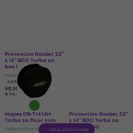
Gator GP-1208 Torba
Gator GP-1814BD
za tom
Torba za bas bubanj
Torba za tom
Torba za bas bubanj
4,9
/5
5
/5
20,90 €
34,60 €
36,90 €
Na skladištu
Na skladištu
Protection Racket 22“
Protection Racket 22“
x 16” BDC Torba za
x 20” BDC Torba za
bas bubanj
bas bubanj
Torba za bas bubanj
Torba za bas bubanj
4,9
/5
4,9
/5
98,90 €
105 €
Na skladištu
Na skladištu
Mapex DB-T1414M
Protection Racket 22“
Torba za floor tom
x 14” BDC Torba za
bas bubanj
Torba za floor tom
Učitaj još proizvoda