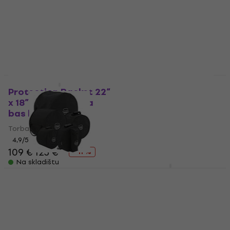
4,1
/5
Torba za bas bubanj
145 €
5
/5
Na skladištu
41,30 €
Na skladištu
Mapex EBB221800MP
Torba za bas bubanj
Protection Racket 22“
x 18” BDC Torba za
Torba za bas bubanj
bas bubanj
4,7
/5
50,90 €
Torba za bas bubanj
Na skladištu
4,9
/5
109 €
123 €
- 11 %
Na skladištu
Mapex DB-T04204
Mapex EBF161600MP
Torba za bubnjeve
Torba za floor tom
Torba za bubnjeve
Torba za floor tom
4,8
/5
3,5
/5
145 €
38,10 €
38,80 €