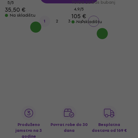
Torba za bas bubanj
5
/5
35,50 €
4,9
/5
105 €
Na skladištu
...
1
2
3
6
Na skladištu
Produženo
Povrat robe do 30
Besplatna
jamstvo na 3
dana
dostava
od 169 €
godine