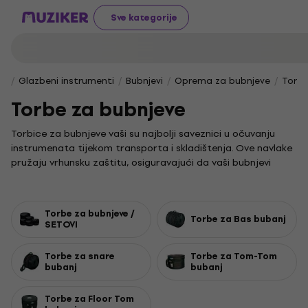
Sve kategorije
Glazbeni instrumenti
Bubnjevi
Oprema za bubnjeve
Torbe
Torbe za bubnjeve
Torbice za bubnjeve vaši su najbolji saveznici u očuvanju
instrumenata tijekom transporta i skladištenja. Ove navlake
pružaju vrhunsku zaštitu, osiguravajući da vaši bubnjevi
ostanu u besprijekornom stanju i sačuvaju svoju zvučnu
kvalitetu. To je ključno za svakog bubnjara koji želi svoj
instrument održati spremnim za svirku, bez obzira na
Torbe za bubnjeve /
Torbe za Bas bubanj
okolnosti.
SETOVI
Za bubnjare kojima je potrebna zaštita za svaki element
seta, nudimo specijalizirane torbice. Praktična rješenja za
Torbe za snare
Torbe za Tom-Tom
bubanj
bubanj
kompletne setove bubnjeva olakšavaju transport, dok se
zasebne navlake brinu o sigurnosti vašeg moćnog bas
bubnja. Posebno dizajnirane torbice zaštitit će srce vašeg
Torbe za Floor Tom