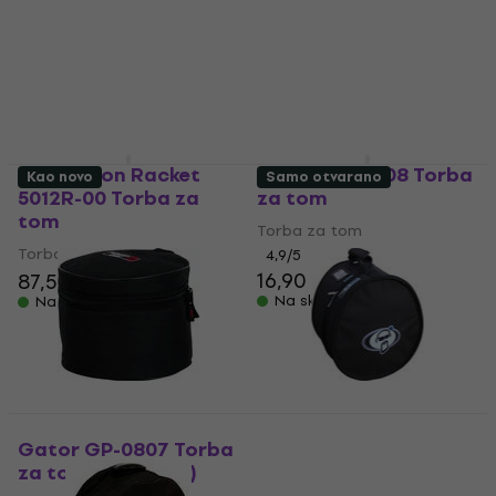
Torba za tom
Torba za tom
4,8
/5
5
/5
25,10 €
18 €
19,10 €
Na skladištu
Na skladištu
Protection Racket
Gator GP-0808 Torba
Kao novo
Samo otvarano
5012R-00 Torba za
za tom
tom
Torba za tom
Torba za tom
4,9
/5
16,90 €
17,20 €
87,50 €
Na skladištu
Na skladištu
Gator GP-0807 Torba
Protection Racket
za tom (Kao novo)
5012R-00 Torba za