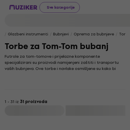
Sve kategorije
Glazbeni instrumenti
Bubnjevi
Oprema za bubnjeve
Torbe
Torbe za Tom-Tom bubanj
Futrole za tom-tomove i prijelazne komponente
specijalizirani su proizvodi namijenjeni zaštiti i transportu
vaših bubnjeva. Ove torbe i navlake osmišljene su kako bi
očuvale vrijedne tomove i pripadajuću opremu tijekom
putovanja ili skladištenja, pružajući potpunu sigurnost i
praktičnost.
Za glazbenike koji cijene kvalitetu i funkcionalnost, pouzdan
obal na tom tom bubanj nudi temeljitu zaštitu od oštećenja
1 - 31 iz
31 proizvoda
i prašine. Praktična futrola za prelazni bubanj omogućuje
Filtrirati
jednostavno prenošenje i organizaciju dodatne opreme, dok
čvrsti hardcase za tom jamči beskompromisnu zaštitu u
najzahtjevnijim uvjetima. Upravo zato, ovi su proizvodi