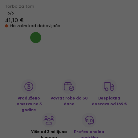
Torba za tom
5
/5
41,10 €
Na zalihi kod dobavljača
Produženo
Povrat robe do 30
Besplatna
jamstvo na 3
dana
dostava
od 169 €
godine
Više od 3 milijuna
Profesionalna
kupaca
podrška