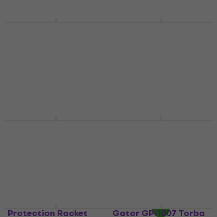
48 €
61,30 €
- 22 %
Samo po narudžbi
Samo po narudžbi
GEWA 232415 Torba
GEWA 232417 Torba
za tom
za tom
Torba za tom
Torba za tom
91 €
91 €
Samo po narudžbi
Samo po narudžbi
GEWA 232460 Torba
Protection Racket 12''
za tom
X 8'' Standard Torba
za tom
Torba za tom
Torba za tom
219 €
Na zalihi kod dobavljača
5
/5
53,50 €
Na putu
Protection Racket
Gator GP-1007 Torba