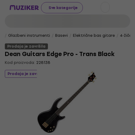
Sve kategorije
Glazbeni instrumenti
Basevi
Električne bas gitare
4-žičan
Prodaja je završila
Dean Guitars Edge Pro - Trans Black
Kod proizvoda:
228138
Prodaja je završila