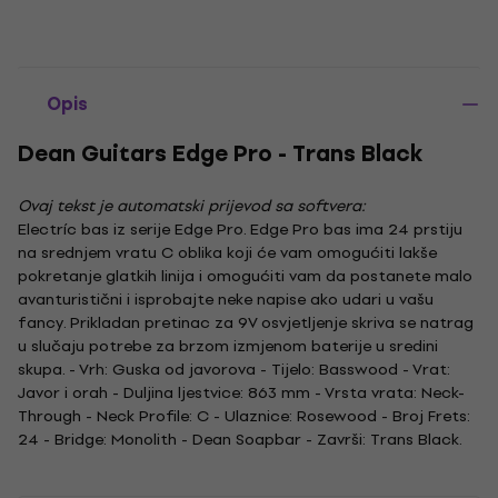
Opis
Dean Guitars Edge Pro - Trans Black
Ovaj tekst je automatski prijevod sa softvera:
Electríc bas iz serije Edge Pro. Edge Pro bas ima 24 prstiju
na srednjem vratu C oblika koji će vam omogućiti lakše
pokretanje glatkih linija i omogućiti vam da postanete malo
avanturistični i isprobajte neke napise ako udari u vašu
fancy. Prikladan pretinac za 9V osvjetljenje skriva se natrag
u slučaju potrebe za brzom izmjenom baterije u sredini
skupa. - Vrh: Guska od javorova - Tijelo: Basswood - Vrat:
Javor i orah - Duljina ljestvice: 863 mm - Vrsta vrata: Neck-
Through - Neck Profile: C - Ulaznice: Rosewood - Broj Frets:
24 - Bridge: Monolith - Dean Soapbar - Završi: Trans Black.