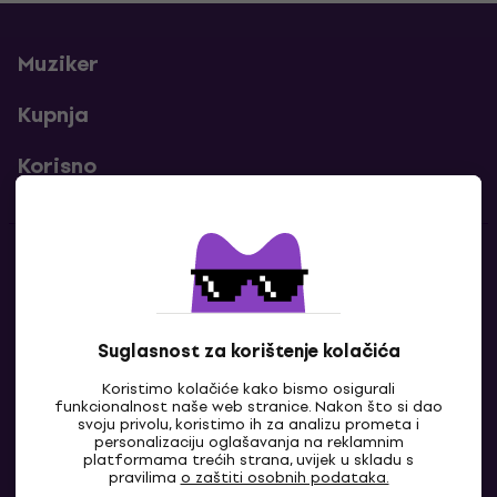
Muziker
Kupnja
Korisno
Kontakti
Javi nam se
Suglasnost za korištenje kolačića
Koristimo kolačiće kako bismo osigurali
funkcionalnost naše web stranice. Nakon što si dao
svoju privolu, koristimo ih za analizu prometa i
personalizaciju oglašavanja na reklamnim
platformama trećih strana, uvijek u skladu s
pravilima
o zaštiti osobnih podataka.