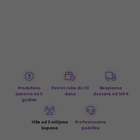
Produženo
Povrat robe do 30
Besplatna
jamstvo na 3
dana
dostava
od 169 €
godine
Više od 3 milijuna
Profesionalna
kupaca
podrška