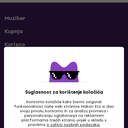
Muziker
Kupnja
Korisno
Kontakti
Javi nam se
Suglasnost za korištenje kolačića
Koristimo kolačiće kako bismo osigurali
funkcionalnost naše web stranice. Nakon što si dao
svoju privolu, koristimo ih za analizu prometa i
personalizaciju oglašavanja na reklamnim
platformama trećih strana, uvijek u skladu s
pravilima
o zaštiti osobnih podataka.