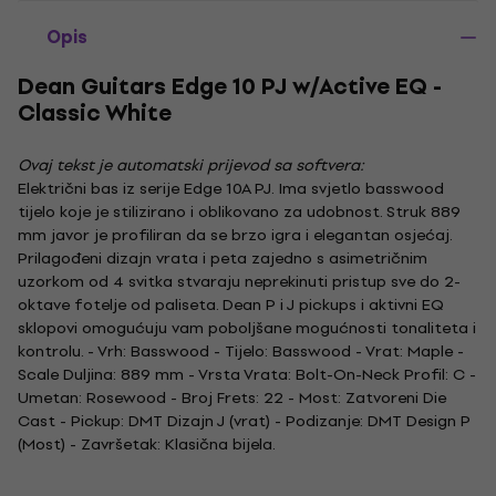
Opis
Dean Guitars Edge 10 PJ w/Active EQ -
Classic White
Ovaj tekst je automatski prijevod sa softvera:
Električni bas iz serije Edge 10A PJ. Ima svjetlo basswood
tijelo koje je stilizirano i oblikovano za udobnost. Struk 889
mm javor je profiliran da se brzo igra i elegantan osjećaj.
Prilagođeni dizajn vrata i peta zajedno s asimetričnim
uzorkom od 4 svitka stvaraju neprekinuti pristup sve do 2-
oktave fotelje od paliseta. Dean P i J pickups i aktivni EQ
sklopovi omogućuju vam poboljšane mogućnosti tonaliteta i
kontrolu. - Vrh: Basswood - Tijelo: Basswood - Vrat: Maple -
Scale Duljina: 889 mm - Vrsta Vrata: Bolt-On-Neck Profil: C -
Umetan: Rosewood - Broj Frets: 22 - Most: Zatvoreni Die
Cast - Pickup: DMT Dizajn J (vrat) - Podizanje: DMT Design P
(Most) - Završetak: Klasična bijela.