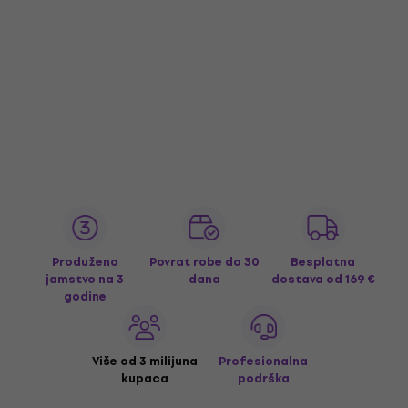
Produženo
Povrat robe do 30
Besplatna
jamstvo na 3
dana
dostava
od 169 €
godine
Više od 3 milijuna
Profesionalna
kupaca
podrška