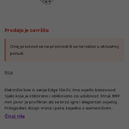
Prodaja je završila
Ovaj proizvod se ne proizvodi ili se ne nalazi u aktualnoj
ponudi.
Pitaj
Električni bas iz serije Edge 10A PJ. Ima svjetlo basswood
tijelo koje je stilizirano i oblikovano za udobnost. Struk 889
mm javor je profiliran da se brzo igra i elegantan osjećaj.
Prilagođeni dizajn vrata i peta zajedno s asimetričnim
uzorkom od 4 svitka stvaraju neprekinuti pristup sve do 2-
Čitaj više
oktave fotelje od paliseta. Dean P i J pickups i...