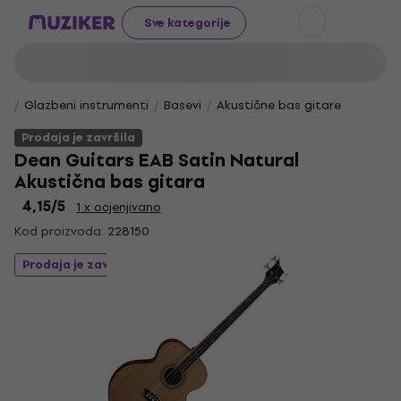
Sve kategorije
Glazbeni instrumenti
Basevi
Akustične bas gitare
Prodaja je završila
Dean Guitars EAB Satin Natural
Akustična bas gitara
4,15
/5
1 x ocjenjivano
Kod proizvoda:
228150
Prodaja je završila