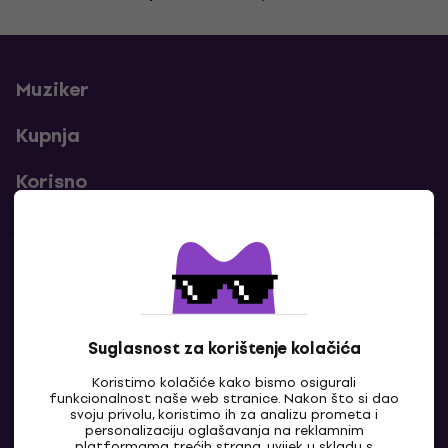
Muziker
Kupnja
Korisno
Kontakti
Javi nam se
Suglasnost za korištenje kolačića
Koristimo kolačiće kako bismo osigurali
funkcionalnost naše web stranice. Nakon što si dao
svoju privolu, koristimo ih za analizu prometa i
personalizaciju oglašavanja na reklamnim
platformama trećih strana, uvijek u skladu s