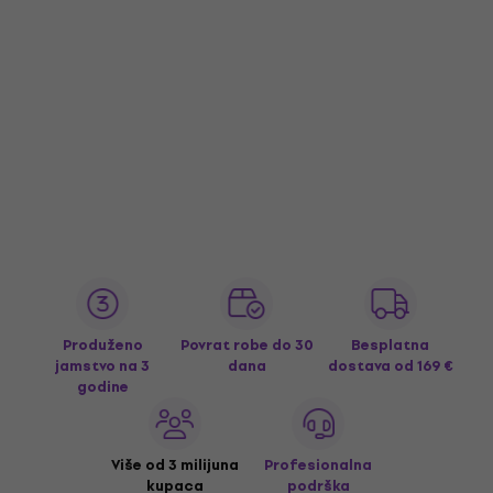
Produženo
Povrat robe do 30
Besplatna
jamstvo na 3
dana
dostava
od 169 €
godine
Više od 3 milijuna
Profesionalna
kupaca
podrška