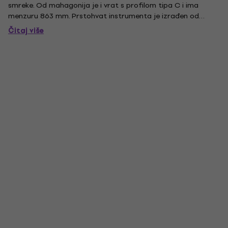
smreke. Od mahagonija je i vrat s profilom tipa C i ima
menzuru 863 mm. Prstohvat instrumenta je izrađen od
palisandera i ima 24 praga, disponira kobilicom od
Čitaj više
palisandera. U boji: Satin Natural.